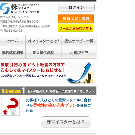
ログイン
株式会社SQIジャパン
関東財務局長(金商) 第850号
一般社団法人 資産運用業協会 会員番
号 第012-02468
ホーム
株マイスターとは?
提供サービス一覧
無料銘柄相談
直近提供銘柄
お喜びの声
お客様１人ひとりの投資スタイルに合わ
柔軟性の高い充実プラン
せた
を各種ご
用意
株マイスターとは？