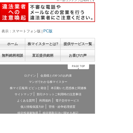
※一部コンテンツは有料です
PC版
表示：スマートフォン版 |
ホーム
株マイスターとは?
提供サービス一覧
無料銘柄相談
直近提供銘柄
お喜びの声
ログイン
会員様との6つのお約束
マンガでわかる株マイスター
株マイ広報局 ビビッと発信
本日動いた思惑株と関連株
サイトマップ
割引チケットご利用時の注意事項
よくある質問
利用規約
電子交付サービス
個人情報保護方針
苦情・紛争処理措置
特定投資家制度
特定商取引法に関する表記
お客様本位の業務運営に関する方針
お問合せ
契約締結前交付書面
投資顧問契約に係るリスクについて