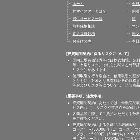
ホーム
会員
株マイスターとは？
割引
提供サービス一覧
項
無料銘柄相談
マン
直近提供銘柄
株マ
お喜びの声
本日
[投資顧問契約に係るリスクについて]
国内上場有価証券等には株式相場、金利
等（市場リスク）それらに関する外部評
リスク）があります。
信用取引を行う場合は、信用取引の額が
とともに、対象となる有価証券の価格ま
等およびリスク等については、当該商品
[重要事項、注意事項]
投資顧問契約にあたっては「金融商品取
ビス内容」)、リスクや留意点を記載し
各商品等に際してご負担いただく手数料
をご確認ください。
投資顧問契約による各商品の報酬金額 期間
コース）〜750,000円（1年コース） マ
トプラン：5,000円（60pt付与）〜50,
円（2年コース）｜銘柄Choice!!プ