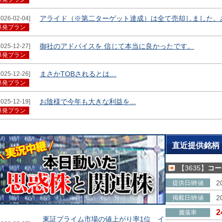
アライド（※第二ターゲット達成）は全て売却しました。
2026-02-04]
単発プラン
御社のアドバイスを 信じて本当に良かったです。
2025-12-27]
単発プラン
まさかTOBされるとは…
2025-12-26]
単発プラン
お陰様で今年も大きな利益を...
2025-12-19]
単発プラン
直近提供銘柄
【3635】
コー
2
提供日/終値
2
掲載日/終値
2
騰落率
東証プライム市場の値上がり率1位 イ