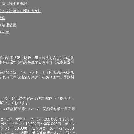
引法に関する表記
位の業務運営に関する方針
特集
争処理措置
家制度
等の信用状況（財務・経営状況を含む）の悪化
本を超過する損失を生ずるおそれ（元本超過損
証金等の額」といいます）を上回る場合がある
それ（元本超過損リスク）があります。手数料
」)や、助言の内容および方法(以下「提供サー
お願いしております。
イトの当該商品等のページ、契約締結前の書面等
ース） マスタープラン：100,000円（1ヶ月
ポットプラン：10,000円〜300,000円｜ポイン
プラン：10,000円（1ヶ月コース）〜240,000
途、インターネット利用に係る通信費および、振込で