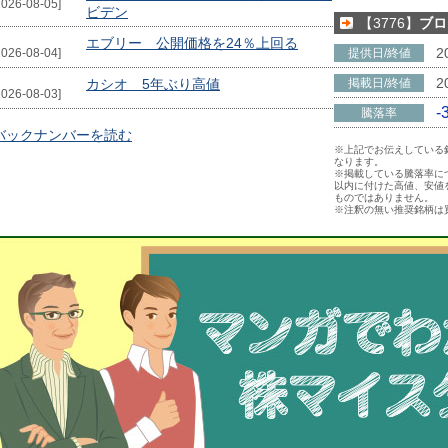
2026-08-05]
ビデン
【3776】
ブロ
エブリー 公開価格を24％上回る
2
2026-08-04]
提供日/終値
2
カシオ 5年ぶり高値
掲載日/終値
2026-08-03]
-
騰落率
バックナンバーを読む
※上記でお伝えしている
なります。
※掲載している騰落率に
以内に付けた高値、安値
ものではありません。
※注釈の無い推奨銘柄は