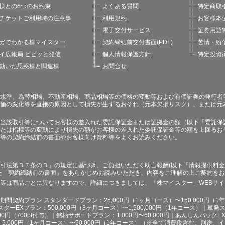
様との6つのお約束
よくある質問
特定商取
チケットご利用時の注意事
利用規約
お客様本
電子交付サービス
証券用語
ガでわかる株マイスター
契約締結前交付書面(PDF)
苦情・紛
イ広報局 ビビッと発信
個人情報保護方針
特定投資
動いた思惑株と関連株
お問合せ
水準、為替相場、不動産相場、商品相場等の価格の変動等および有価証券の発行者
価の変化等を直接の原因として損失が生ずるおそれ（元本欠損リスク）、または元
当該取引等についてお客様の差入れた委託保証金または証拠金の額（以下「委託保
たは指標等の変動により損失の額がお客様の差入れた委託保証金等の額を上回るお
等の契約締結前の書面やお客様向け資料等をよくお読みください。
引法第３７条の３」の規定に基づき、ご負担いただく助言報酬(以下「情報提供料金
た「契約締結前の書面」をあらかじめお読みいただき、内容をご理解の上ご契約を
等は商品ごとに異なりますので、詳細につきましては、「株マイスター」WEBサ
契約プラン スタンダードプラン：25,000円（1ヶ月コース）〜150,000円（1年コ
スターEXプラン：500,000円（3ヶ月コース）〜1,500,000円（1年コース）｜単発ス
000円（700pt付与）｜銘柄サポートプラン：1,000円〜60,000円｜あんしんパックEX
ラン：5,000円（1ヶ月コース）〜50,000円（1年コース）（※全て消費税含む。別