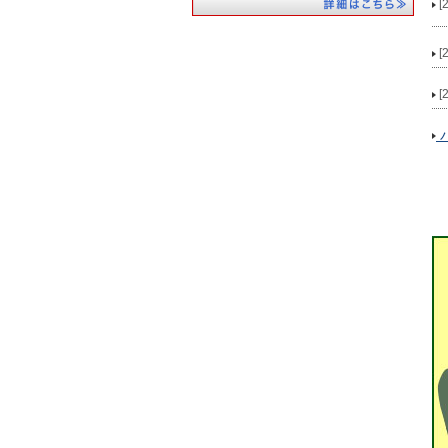
[
[
[