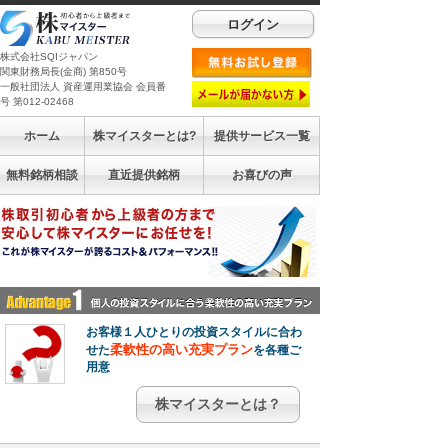
ログイン
株式会社SQIジャパン
関東財務局長(金商) 第850号
一般社団法人 資産運用業協会 会員番
号 第012-02468
ホーム
株マイスターとは?
提供サービス一覧
無料銘柄相談
直近提供銘柄
お喜びの声
お客様１人ひとりの投資スタイルに合わ
柔軟性の高い充実プラン
せた
を各種ご
用意
株マイスターとは？