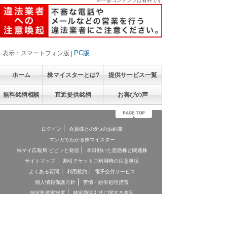
※一部コンテンツは有料です
PC版
表示：スマートフォン版 |
ホーム
株マイスターとは?
提供サービス一覧
無料銘柄相談
直近提供銘柄
お喜びの声
ログイン
会員様との6つのお約束
マンガでわかる株マイスター
株マイ広報局 ビビッと発信
本日動いた思惑株と関連株
サイトマップ
割引チケットご利用時の注意事項
よくある質問
利用規約
電子交付サービス
個人情報保護方針
苦情・紛争処理措置
特定投資家制度
特定商取引法に関する表記
お客様本位の業務運営に関する方針
お問合せ
契約締結前交付書面
投資顧問契約に係るリスクについて