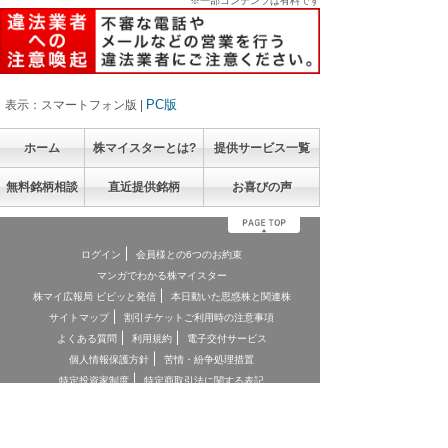
※一部コンテンツは有料です
PC版
表示：スマートフォン版 |
ホーム
株マイスターとは?
提供サービス一覧
無料銘柄相談
直近提供銘柄
お喜びの声
ログイン
会員様との6つのお約束
マンガでわかる株マイスター
株マイ広報局 ビビッと発信
本日動いた思惑株と関連株
サイトマップ
割引チケットご利用時の注意事項
よくある質問
利用規約
電子交付サービス
個人情報保護方針
苦情・紛争処理措置
特定投資家制度
特定商取引法に関する表記
お客様本位の業務運営に関する方針
お問合せ
契約締結前交付書面
投資顧問契約に係るリスクについて