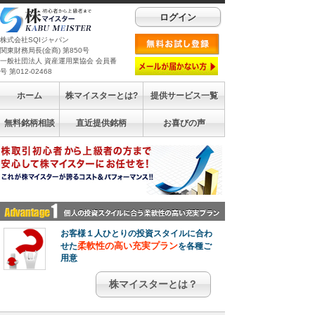
ログイン
株式会社SQIジャパン
関東財務局長(金商) 第850号
一般社団法人 資産運用業協会 会員番
号 第012-02468
ホーム
株マイスターとは?
提供サービス一覧
無料銘柄相談
直近提供銘柄
お喜びの声
お客様１人ひとりの投資スタイルに合わ
柔軟性の高い充実プラン
せた
を各種ご
用意
株マイスターとは？