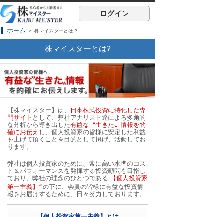
ログイン
ホーム
> 株マイスターとは？
株マイスターとは?
【株マイスター】は、
日本株式投資に特化した専
門サイト
として、弊社アナリスト達による多角的
な分析から導き出した
有益な〝生きた〟情報を的
確にお伝え
し、個人投資家の皆様に安定した利益
を上げて頂くことを目的として掲げ、活動してお
ります。
弊社は個人投資家のために、常に高い水準のコス
ト＆パフォーマンスを発揮する投資顧問を目指し
ており、弊社の理念のひとつである
【個人投資家
※
第一主義】
の下に、会員の皆様に有益な投資情
報をお届けするために、日々努力しております。
【個人投資家第一主義】とは