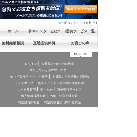
※一部コンテンツは有料です
ホーム
株マイスターとは?
提供サービス一覧
無料銘柄相談
直近提供銘柄
お喜びの声
ログイン
会員様との6つのお約束
マンガでわかる株マイスター
株マイ広報局 ビビッと発信
本日動いた思惑株と関連株
サイトマップ
割引チケットご利用時の注意事項
よくある質問
利用規約
電子交付サービス
個人情報保護方針
苦情・紛争処理措置
特定投資家制度
特定商取引法に関する表記
お客様本位の業務運営に関する方針
お問合せ
契約締結前交付書面
投資顧問契約に係るリスクについて
[ 重要事項、注意事項 ]
*投資顧問契約にあたっては「金融商品取引法第３７条の３」の規
定に基づき、ご負担いただく助言報酬(以下「情報提供料金」)や、