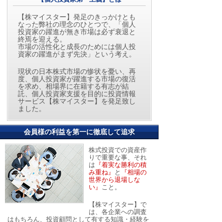
【株マイスター】発足のきっかけとも
なった弊社の理念のひとつで、「個人
投資家の躍進が無き市場は必ず衰退と
終焉を迎える。
市場の活性化と成長のためには個人投
資家の躍進がまず先決」という考え。
現状の日本株式市場の惨状を憂い、再
度、個人投資家が躍進する市場の復活
を求め、相場界に在籍する有志が結
託、個人投資家支援を目的に投資情報
サービス【株マイスター】を発足致し
ました。
会員様の利益を第一に徹底して追求
株式投資での資産作
りで重要な事、それ
は
『着実な勝利の積
み重ね』
と
『相場の
世界から退場しな
い』
こと。
【株マイスター】で
は、各企業への調査
はもちろん、投資顧問として有する知識・経験を