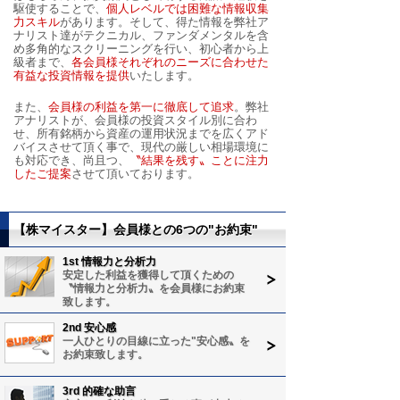
駆使することで、
個人レベルでは困難な情報収集
力スキル
があります。そして、得た情報を弊社ア
ナリスト達がテクニカル、ファンダメンタルを含
め多角的なスクリーニングを行い、初心者から上
級者まで、
各会員様それぞれのニーズに合わせた
有益な投資情報を提供
いたします。
また、
会員様の利益を第一に徹底して追求
。弊社
アナリストが、会員様の投資スタイル別に合わ
せ、所有銘柄から資産の運用状況までを広くアド
バイスさせて頂く事で、現代の厳しい相場環境に
も対応でき、尚且つ、
〝結果を残す〟ことに注力
したご提案
させて頂いております。
【株マイスター】会員様との6つの"お約束"
1st 情報力と分析力
安定した利益を獲得して頂くための
〝情報力と分析力〟を会員様にお約束
致します。
2nd 安心感
一人ひとりの目線に立った"安心感〟を
お約束致します。
3rd 的確な助言