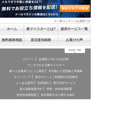
※一部コンテンツは有料です
ホーム
株マイスターとは?
提供サービス一覧
無料銘柄相談
直近提供銘柄
お喜びの声
ログイン
会員様との6つのお約束
マンガでわかる株マイスター
株マイ広報局 ビビッと発信
本日動いた思惑株と関連株
サイトマップ
割引チケットご利用時の注意事項
よくある質問
利用規約
電子交付サービス
個人情報保護方針
苦情・紛争処理措置
特定投資家制度
特定商取引法に関する表記
お客様本位の業務運営に関する方針
お問合せ
契約締結前交付書面
投資顧問契約に係るリスクについて
[ 重要事項、注意事項 ]
*投資顧問契約にあたっては「金融商品取引法第３７条の３」の規
定に基づき、ご負担いただく助言報酬(以下「情報提供料金」)や、