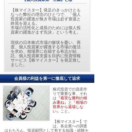
【株マイスター】発足のきっかけとも
なった弊社の理念のひとつで、「個人
投資家の躍進が無き市場は必ず衰退と
終焉を迎える。
市場の活性化と成長のためには個人投
資家の躍進がまず先決」という考え。
現状の日本株式市場の惨状を憂い、再
度、個人投資家が躍進する市場の復活
を求め、相場界に在籍する有志が結
託、個人投資家支援を目的に投資情報
サービス【株マイスター】を発足致し
ました。
会員様の利益を第一に徹底して追求
株式投資での資産作
りで重要な事、それ
は
『着実な勝利の積
み重ね』
と
『相場の
世界から退場しな
い』
こと。
【株マイスター】で
は、各企業への調査
はもちろん、投資顧問として有する知識・経験を