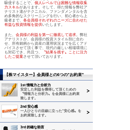
駆使することで、
個人レベルでは困難な情報収集
力スキル
があります。そして、得た情報を弊社ア
ナリスト達がテクニカル、ファンダメンタルを含
め多角的なスクリーニングを行い、初心者から上
級者まで、
各会員様それぞれのニーズに合わせた
有益な投資情報を提供
いたします。
また、
会員様の利益を第一に徹底して追求
。弊社
アナリストが、会員様の投資スタイル別に合わ
せ、所有銘柄から資産の運用状況までを広くアド
バイスさせて頂く事で、現代の厳しい相場環境に
も対応でき、尚且つ、
〝結果を残す〟ことに注力
したご提案
させて頂いております。
【株マイスター】会員様との6つの"お約束"
1st 情報力と分析力
安定した利益を獲得して頂くための
〝情報力と分析力〟を会員様にお約束
致します。
2nd 安心感
一人ひとりの目線に立った"安心感〟を
お約束致します。
3rd 的確な助言