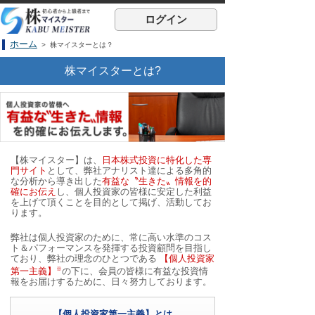
ログイン
ホーム
> 株マイスターとは？
株マイスターとは?
【株マイスター】は、
日本株式投資に特化した専
門サイト
として、弊社アナリスト達による多角的
な分析から導き出した
有益な〝生きた〟情報を的
確にお伝え
し、個人投資家の皆様に安定した利益
を上げて頂くことを目的として掲げ、活動してお
ります。
弊社は個人投資家のために、常に高い水準のコス
ト＆パフォーマンスを発揮する投資顧問を目指し
ており、弊社の理念のひとつである
【個人投資家
※
第一主義】
の下に、会員の皆様に有益な投資情
報をお届けするために、日々努力しております。
【個人投資家第一主義】とは