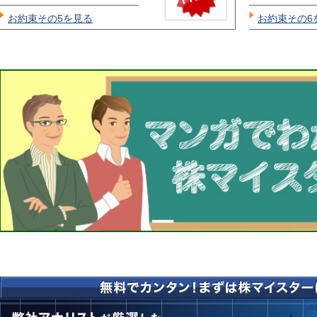
お約束その5を見る
お約束その6