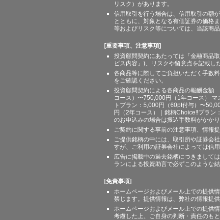
リスク）があります。
信用取引を行う場合は、信用取引の額が
とともに、対象となる有価証券の価格ま
等およびリスク等については、当該商品
[重要事項、注意事項]
投資顧問契約にあたっては「金融商品取
ビス内容」)、リスクや留意点を記載し
各商品等に際してご負担いただく手数料
をご確認ください。
投資顧問契約による各商品の報酬金額 期間
コース）〜750,000円（1年コース） マ
トプラン：5,000円（60pt付与）〜50,
円（2年コース）｜銘柄Choice!!プ
のお申込みの場合は振込手数料がかかり
ご契約に関する事前の注意事項、情報提
ご提供銘柄の中には、取引所や証券会社
すが、ご利用の証券会社によっては信用
広告に掲載中の過去銘柄につきましては
ランによる投資助言で必ずこのような結
[免責事項]
ホームページおよびメール上での提供情
禁じます。提供情報は、弊社の情報提供
ホームページおよびメール上での提供情
考慮した上、ご自身の判断・責任のもと