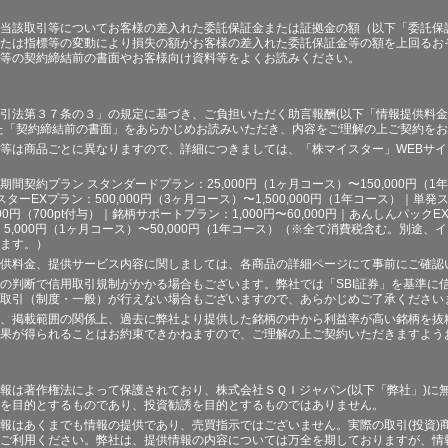
当該取引等についてお客様の差入れた委託保証金または証拠金の額（以下「委託保
たは指標等の変動により損失の額がお客様の差入れた委託保証金等の額を上回るお
等の契約締結前の書面やお客様向け資料等をよくお読みください。
引法第３７条の３」の規定に基づき、ご負担いただく助言報酬(以下「情報提供料金
た「契約締結前の書面」をあらかじめお読みいただき、内容をご理解の上ご契約を
等は商品ごとに異なりますので、詳細につきましては、「株マイスター」WEBサ
契約プラン スタンダードプラン：25,000円（1ヶ月コース）〜150,000円（1年コ
スターEXプラン：500,000円（3ヶ月コース）〜1,500,000円（1年コース）｜単発ス
000円（700pt付与）｜銘柄サポートプラン：1,000円〜60,000円｜あんしんパックEX
ラン：5,000円（1ヶ月コース）〜50,000円（1年コース）（※全て消費税含む。別
ます。）
供料金、提供サービス内容に関しましては、各商品の詳細ページにて事前にご確認
の判断で信用取引規制がかかる場合もございます。弊社では「SBI証券」を基準に
取引（制度・一般）が行えない場合もございますので、あらかじめご了承ください
、掲載範囲の関係上、過去に弊社より提供した銘柄の中から利益率が高い銘柄を抜
果が得られることはお約束できかねますので、ご理解の上ご契約いただきますよう
報は著作権法によって保護されており、株式会社ＳＱＩジャパン(以下「弊社」)に
を目的とするものであり、投資勧誘を目的とするものではありません。
報はあくまでも情報の提供であり、売買指示ではございません。実際の取引(投資)
ご利用ください。弊社は、提供情報の内容については万全を期しておりますが、情