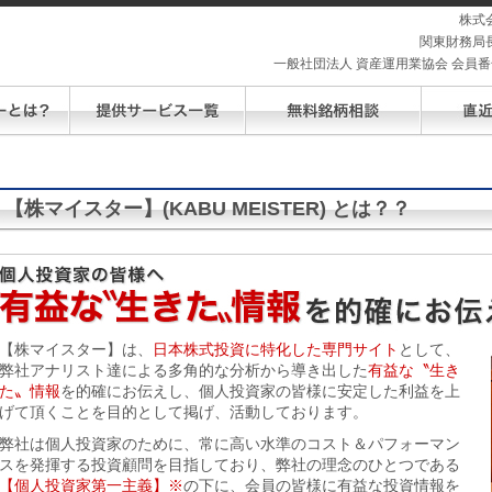
株式
関東財務局長
一般社団法人 資産運用業協会 会員番号 
【株マイスター】(KABU MEISTER) とは？？
【株マイスター】は、
日本株式投資に特化した専門サイト
として、
弊社アナリスト達による多角的な分析から導き出した
有益な〝生き
た〟情報
を的確にお伝えし、個人投資家の皆様に安定した利益を上
げて頂くことを目的として掲げ、活動しております。
弊社は個人投資家のために、常に高い水準のコスト＆パフォーマン
スを発揮する投資顧問を目指しており、弊社の理念のひとつである
【個人投資家第一主義】※
の下に、会員の皆様に有益な投資情報を