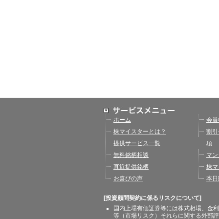
ホーム
会員
株マイスターとは？
割引
提供サービス一覧
項
無料銘柄相談
マン
直近提供銘柄
株マ
お喜びの声
本日
[投資顧問契約に係るリスクについて]
国内上場有価証券等には株式相場、金利
等（市場リスク）それらに関する外部評