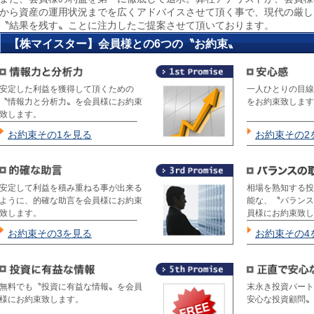
から資産の運用状況までを広くアドバイスさせて頂く事で、現代の厳し
〝結果を残す〟ことに注力したご提案させて頂いております。
【株マイスター】会員様との6つの〝お約束〟
安定した利益を獲得して頂くための
一人ひとりの目線
〝情報力と分析力〟を会員様にお約束
をお約束致します
致します。
お約束その1を見る
お約束その2
安定して利益を積み重ねる事が出来る
相場を熟知する投
ように、的確な助言を会員様にお約束
能な、〝バランス
致します。
員様にお約束致し
お約束その3を見る
お約束その4
無料でも〝投資に有益な情報〟を会員
末永き投資パート
様にお約束致します。
安心な投資顧問〟