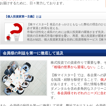
お届けするために、日々努力しております。
【個人投資家第一主義】とは
【株マイスター】発足のきっかけともなった弊社の理念のひ
必ず衰退と終焉を迎える。
市場の活性化と成長のためには個人投資家の躍進がまず先決
現状の日本株式市場の惨状を憂い、再度、個人投資家が躍進
有志が結託、個人投資家支援を目的に投資情報サービス【株
会員様の利益を第一に徹底して追及
株式投資での資産作りで重要な事、
『相場の世界から退場しない』
こと
【株マイスター】では、各企業への
る知識・経験を駆使することで、
個
があります。そして、得た情報を弊
ダメンタルを含め多角的なスクリー
で、
各会員様それぞれのニーズに合
す。
また、会員様の利益を第一に徹底して追求。弊社アナリストが、会員様