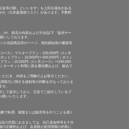
証金等の額」といいます）を上回る場合がある
それ（元本超過損リスク）があります。手数料
」)や、助言の内容および方法(以下「提供サー
お願いしております。
イトの当該商品等のページ、契約締結前の書面等
ース） マスタープラン：100,000円（1ヶ月
ポットプラン：10,000円〜300,000円｜ポイン
プラン：10,000円（1ヶ月コース）〜240,000
途、インターネット利用に係る通信費および、振込で
いただき、内容をご理解の上お取引ください。
信用取引に関する規制等の判断を行なっておりま
ませ。
粋して提示しており、広告でご紹介しているプ
お願いいたします。
無断で転用、複製または販売等を行うことを固く
商品の売買におきましては、自己資金枠等を十分
報の正確性および、会員様が提供情報の内容に