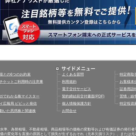
様との6つのお約束
よくある質問
特定商取
チケットご利用時の注意事
利用規約
お客様本
電子交付サービス
証券用語
ガでわかる株マイスター
契約締結前交付書面(PDF)
苦情・紛
イ広報局 ビビッと発信
個人情報保護方針
特定投資
動いた思惑株と関連株
お問合せ
水準、為替相場、不動産相場、商品相場等の価格の変動等および有価証券の発行者
価の変化等を直接の原因として損失が生ずるおそれ（元本欠損リスク）、または元