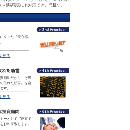
い相場環境にも対応でき、尚且つ、
に立った〝安心感〟
。
を見る
資顧問だからこそ可
の取れた助言〟を会
ます。
を見る
ナーとして〝正直で
をお約束致します。