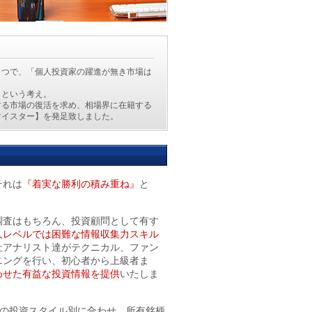
とつで、「個人投資家の躍進が無き市場は
」という考え。
する市場の復活を求め、相場界に在籍する
マイスター】を発足致しました。
それは
『着実な勝利の積み重ね』
と
。
調査はもちろん、投資顧問として有す
人レベルでは困難な情報収集力スキル
社アナリスト達がテクニカル、ファン
ニングを行い、初心者から上級者ま
わせた有益な投資情報を提供
いたしま
の投資スタイル別に合わせ、所有銘柄