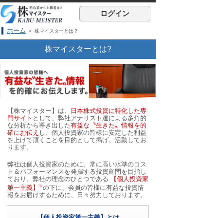
ログイン
ホーム
> 株マイスターとは？
株マイスターとは?
【株マイスター】は、
日本株式投資に特化した専
門サイト
として、弊社アナリスト達による多角的
な分析から導き出した
有益な〝生きた〟情報を的
確にお伝え
し、個人投資家の皆様に安定した利益
を上げて頂くことを目的として掲げ、活動してお
ります。
弊社は個人投資家のために、常に高い水準のコス
ト＆パフォーマンスを発揮する投資顧問を目指し
ており、弊社の理念のひとつである
【個人投資家
※
第一主義】
の下に、会員の皆様に有益な投資情
報をお届けするために、日々努力しております。
【個人投資家第一主義】とは