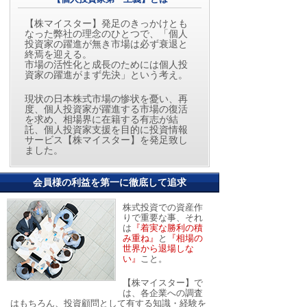
【株マイスター】発足のきっかけとも
なった弊社の理念のひとつで、「個人
投資家の躍進が無き市場は必ず衰退と
終焉を迎える。
市場の活性化と成長のためには個人投
資家の躍進がまず先決」という考え。
現状の日本株式市場の惨状を憂い、再
度、個人投資家が躍進する市場の復活
を求め、相場界に在籍する有志が結
託、個人投資家支援を目的に投資情報
サービス【株マイスター】を発足致し
ました。
会員様の利益を第一に徹底して追求
株式投資での資産作
りで重要な事、それ
は
『着実な勝利の積
み重ね』
と
『相場の
世界から退場しな
い』
こと。
【株マイスター】で
は、各企業への調査
はもちろん、投資顧問として有する知識・経験を