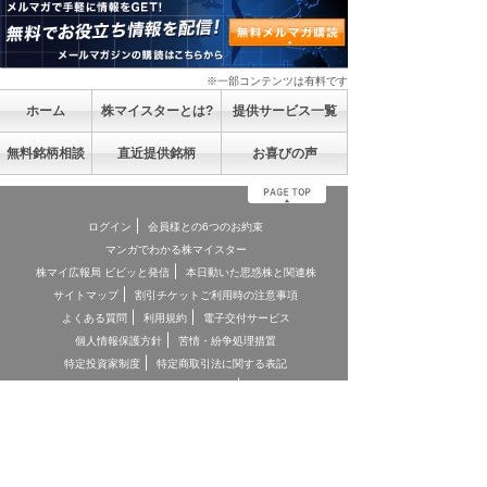
※一部コンテンツは有料です
ホーム
株マイスターとは?
提供サービス一覧
無料銘柄相談
直近提供銘柄
お喜びの声
ログイン
会員様との6つのお約束
マンガでわかる株マイスター
株マイ広報局 ビビッと発信
本日動いた思惑株と関連株
サイトマップ
割引チケットご利用時の注意事項
よくある質問
利用規約
電子交付サービス
個人情報保護方針
苦情・紛争処理措置
特定投資家制度
特定商取引法に関する表記
お客様本位の業務運営に関する方針
お問合せ
契約締結前交付書面
投資顧問契約に係るリスクについて
[ 重要事項、注意事項 ]
*投資顧問契約にあたっては「金融商品取引法第３７条の３」の規
定に基づき、ご負担いただく助言報酬(以下「情報提供料金」)や、