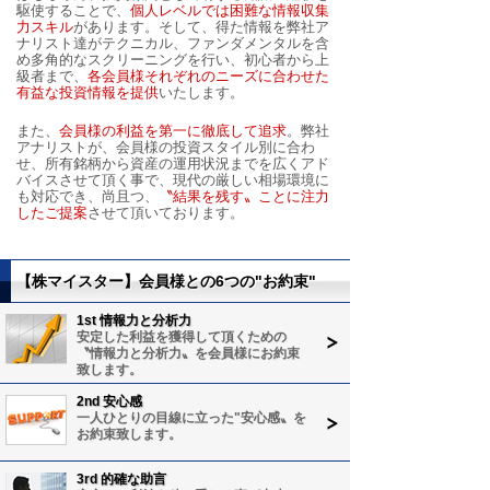
駆使することで、
個人レベルでは困難な情報収集
力スキル
があります。そして、得た情報を弊社ア
ナリスト達がテクニカル、ファンダメンタルを含
め多角的なスクリーニングを行い、初心者から上
級者まで、
各会員様それぞれのニーズに合わせた
有益な投資情報を提供
いたします。
また、
会員様の利益を第一に徹底して追求
。弊社
アナリストが、会員様の投資スタイル別に合わ
せ、所有銘柄から資産の運用状況までを広くアド
バイスさせて頂く事で、現代の厳しい相場環境に
も対応でき、尚且つ、
〝結果を残す〟ことに注力
したご提案
させて頂いております。
【株マイスター】会員様との6つの"お約束"
1st 情報力と分析力
安定した利益を獲得して頂くための
〝情報力と分析力〟を会員様にお約束
致します。
2nd 安心感
一人ひとりの目線に立った"安心感〟を
お約束致します。
3rd 的確な助言