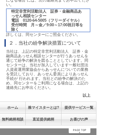
になる場合 には、次の連絡先までお申出くださ
い。
特定非営利活動法人 証券・金融商品あ
っせん相談センター
電話 0120-64-5005（フリーダイヤル）
受付時間 月～金／9:00～17:00祝日等を
除く
詳しくは、同センターにご照会ください。
２．当社の紛争解決措置について
当社は、上記の特定非営利活動法人 証券・金
融商品あっせん相談センターが行うあっせんを
通じて紛争の解決を図ることとしています。同
センターは、当社が加入しています一般社団法
人資産運用業協会からあっせんについての業務
を受託しており、あっせん委員によりあっせん
手続が 行われます。当社との紛争の解決のた
め、同センターをご利用になる場合は、上記の
連絡先にお申出ください。
以上
ホーム
株マイスターとは?
提供サービス一覧
無料銘柄相談
直近提供銘柄
お喜びの声