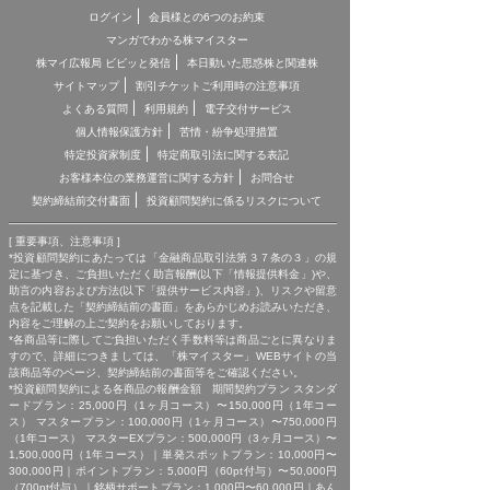
ログイン
会員様との6つのお約束
マンガでわかる株マイスター
株マイ広報局 ビビッと発信
本日動いた思惑株と関連株
サイトマップ
割引チケットご利用時の注意事項
よくある質問
利用規約
電子交付サービス
個人情報保護方針
苦情・紛争処理措置
特定投資家制度
特定商取引法に関する表記
お客様本位の業務運営に関する方針
お問合せ
契約締結前交付書面
投資顧問契約に係るリスクについて
[ 重要事項、注意事項 ]
*投資顧問契約にあたっては「金融商品取引法第３７条の３」の規
定に基づき、ご負担いただく助言報酬(以下「情報提供料金」)や、
助言の内容および方法(以下「提供サービス内容」)、リスクや留意
点を記載した「契約締結前の書面」をあらかじめお読みいただき、
内容をご理解の上ご契約をお願いしております。
*各商品等に際してご負担いただく手数料等は商品ごとに異なりま
すので、詳細につきましては、「株マイスター」WEBサイトの当
該商品等のページ、契約締結前の書面等をご確認ください。
*投資顧問契約による各商品の報酬金額 期間契約プラン スタンダ
ードプラン：25,000円（1ヶ月コース）〜150,000円（1年コー
ス） マスタープラン：100,000円（1ヶ月コース）〜750,000円
（1年コース） マスターEXプラン：500,000円（3ヶ月コース）〜
1,500,000円（1年コース）｜単発スポットプラン：10,000円〜
300,000円｜ポイントプラン：5,000円（60pt付与）〜50,000円
（700pt付与）｜銘柄サポートプラン：1,000円〜60,000円｜あん