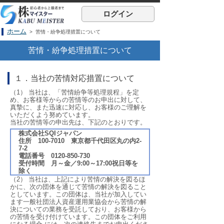
ログイン
ホーム
> 苦情・紛争処理措置について
苦情・紛争処理措置について
１．当社の苦情対応措置について
（1） 当社は、「苦情紛争等処理規程」を定
め、お客様等からの苦情等のお申出に対して、
真摯に、また迅速に対応し、お客様のご理解を
いただくよう努めています。
当社の苦情等の申出先は、下記のとおりです。
株式会社SQIジャパン
住所 100-7010 東京都千代田区丸の内2-
7-2
電話番号 0120-850-730
受付時間 月～金／9:00～17:00祝日等を
除く
（2） 当社は、上記により苦情の解決を図るほ
かに、次の団体を通じて苦情の解決を図ること
としています。この団体は、当社が加入してい
ます一般社団法人資産運用業協会から苦情の解
決についての業務を受託しており、お客様から
の苦情を受け付けています。この団体をご利用