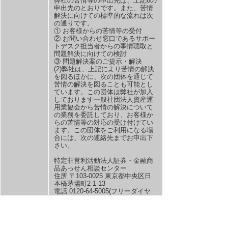
弊社の苦情等の申出先は、上記6の
申出先のとおりです。また、苦情
解決に向けての標準的な流れは次
の通りです。
① お客様からの苦情等の受付
② お問い合わせ窓口であるサポー
トデスク担当者からの事情聴取と
問題解決に向けての検討
③ 問題解決案のご提示・解決
(2)弊社は、上記により苦情の解決
を図るほかに、次の団体を通じて
苦情の解決を図ることも可能とし
ています。この団体は弊社が加入
しております一般社団法人資産運
用業協会から苦情の解決について
の業務を委託しており、お客様か
らの苦情等の対応の受け付けてい
ます。この団体をご利用になる場
合には、次の連絡先までお申出下
さい。
特定非営利活動法人証券・金融商
品あっせん相談センター
住所 〒103-0025 東京都中央区日
本橋茅場町2-1-13
電話 0120-64-5005(フリーダイヤ
ル)
(月～金/9:00～17:00祝日等を除く)
同センターが行う苦情解決の標準