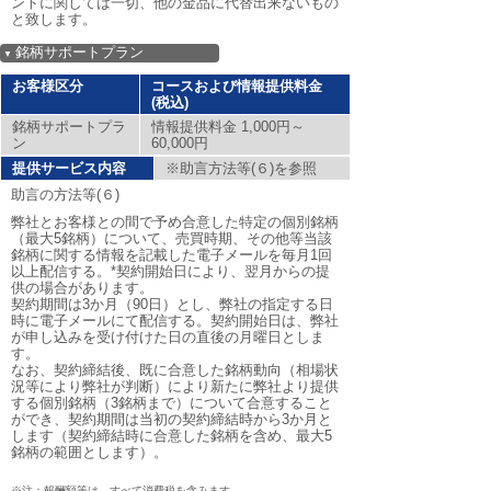
ントに関しては一切、他の金品に代替出来ないもの
と致します。
銘柄サポートプラン
▼
お客様区分
コースおよび情報提供料金
(税込)
銘柄サポートプラ
情報提供料金 1,000円～
ン
60,000円
提供サービス内容
※助言方法等(６)を参照
助言の方法等(６)
弊社とお客様との間で予め合意した特定の個別銘柄
（最大5銘柄）について、売買時期、その他等当該
銘柄に関する情報を記載した電子メールを毎月1回
以上配信する。*契約開始日により、翌月からの提
供の場合があります。
契約期間は3か月（90日）とし、弊社の指定する日
時に電子メールにて配信する。契約開始日は、弊社
が申し込みを受け付けた日の直後の月曜日としま
す。
なお、契約締結後、既に合意した銘柄動向（相場状
況等により弊社が判断）により新たに弊社より提供
する個別銘柄（3銘柄まで）について合意すること
ができ、契約期間は当初の契約締結時から3か月と
します（契約締結時に合意した銘柄を含め、最大5
銘柄の範囲とします）。
※注：報酬額等は、すべて消費税を含みます。