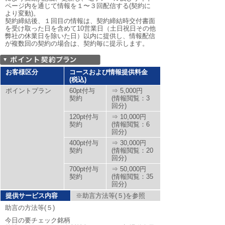
ページ内を通じて情報を１〜３回配信する(契約に
より変動)。
契約締結後、１回目の情報は、契約締結時交付書面
を受け取った日を含めて10営業日（土日祝日その他
弊社の休業日を除いた日）以内に提供し、情報配信
が複数回の契約の場合は、契約毎に提示します。
お客様区分
コースおよび情報提供料金
(税込)
ポイントプラン
60pt付与
⇒ 5,000円
契約
(情報閲覧：3
回分)
120pt付与
⇒ 10,000円
契約
(情報閲覧：6
回分)
400pt付与
⇒ 30,000円
契約
(情報閲覧：20
回分)
700pt付与
⇒ 50,000円
契約
(情報閲覧：35
回分)
提供サービス内容
※助言方法等(５)を参照
助言の方法等(５)
今日の要チェック銘柄