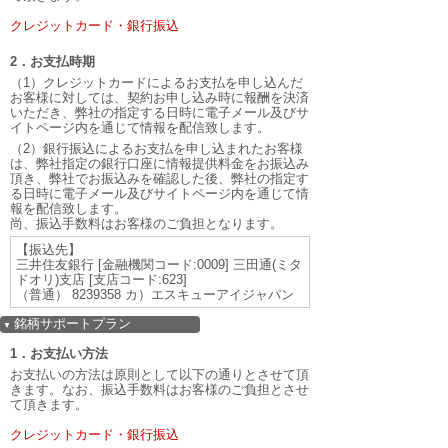
クレジットカード・銀行振込
2．お支払時期
（1）クレジットカードによるお支払を申し込んだ
お客様に対しては、契約お申し込み時に報酬を決済
いただき、弊社の指定する日時に電子メール及びサ
イトページ内を通じて情報を配信致します。
（2）銀行振込によるお支払を申し込まれたお客様
は、弊社指定の銀行口座に情報提供料金をお振込み
頂き、弊社でお振込みを確認した後、弊社の指定す
る日時に電子メール及びサイトページ内を通じて情
報を配信致します。
尚、振込手数料はお客様のご負担となります。
【振込先】
三井住友銀行 [金融機関コード:0009] 三田通(ミタ
ドオリ)支店 [支店コード:623]
（普通） 8239358 カ）エスキューアイジャパン
銘柄サポートプラン
▼
1．お支払い方法
お支払いの方法は原則として以下の通りとさせて頂
きます。なお、振込手数料はお客様のご負担とさせ
て頂きます。
クレジットカード・銀行振込