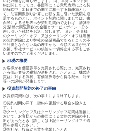
いた残額をお返し致します。 尚、単発スポット契
約に関しましては、書面等による意思表示による契
約解除申し出日までの期間に相当する報酬額とし
て、助言回数割り計算した額を差し引いた残額を返
還するものとし、ポイント契約に関しましては、書
面等による意思表示が契約期間内であれば、清算部
分(情報の閲覧回数)の金額とサービスポイント分を
差し引いた残額をお返し致します。 また、会員様
のクーリング・オフ、又はクーリング・オフ経過後
の契約解除により弊社の金融商品であるところの不
当利得とならない為の理由から、金額の返還が完了
次第、弊社サービスの供給を一切停止する事もござ
いますのでご了承くださいませ。
租税の概要
お客様が有価証券等を売買される際には、売買され
た有価証券等の税制が適用され、たとえば、株式売
買益に対する課税、有価証券等から得る配当、利子
等への課税が発生します。
投資顧問契約の終了の事由
投資顧問契約は、次の事由により終了します。
①契約期間の満了（契約を更新する場合を除きま
す。）
②クーリングオフ又はクーリングオフ期間経過後に
おいて、お客様からの書面による契約の解除の申し
出があったとき（詳しくは上記クーリングオフの適
用を参照ください。)
③弊社が、投資助言業を廃業したとき