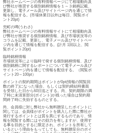
弊社ホームページの有料情報ページにて相場動向及
び弊社が推奨する個別銘柄情報を１～３銘柄記載、
更新し、電子メール及びサイトページ内を通じて情
報を配信する。(市場休業日以外は毎日、閲覧ポイ
ント20pt)
兜町の噂(うわさ)
弊社ホームページの有料情報サイトにて相場動向及
び弊社が推奨する個別銘柄情報、及び市場状況等の
コラムを記載、更新し、電子メール及びサイトペー
ジ内を通じて情報を配信する。(計月 1回以上、閲
覧ポイント20pt)
臨時銘柄情報
市場状況等により臨時で発する個別銘柄情報、及び
個別銘柄に関するレポートについて電子メール及び
サイトページ内を通じて情報を配信する。（閲覧ポ
イント20～100pt）
ポイントの契約期間はポイントが0pt(情報の閲覧回
数の終了)になった場合、もしくは契約締結時書面
を受領した日から60日迄とする。尚、契約期限の満
了時に未清算部分(ポイント)が残った場合は契約期
間終了時に失効するものとする。
尚、会員様に対し弊社から無料贈呈したポイントに
関しては、会員様がポイントを購入した際に弊社が
発行するポイントとは質を異にするものであり、情
報を閲覧する際にはその効力を有しますが、使用す
る事を目的とするに限定され、ポイントを所有して
いるという理由をもってしても、無料贈呈分のポイ