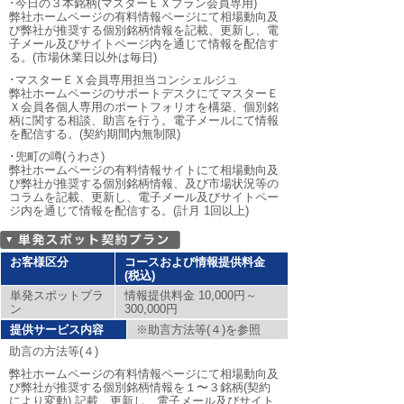
･今日の３本銘柄(マスターＥＸプラン会員専用)
弊社ホームページの有料情報ページにて相場動向及
び弊社が推奨する個別銘柄情報を記載、更新し、電
子メール及びサイトページ内を通じて情報を配信す
る。(市場休業日以外は毎日)
･マスターＥＸ会員専用担当コンシェルジュ
弊社ホームページのサポートデスクにてマスターＥ
Ｘ会員各個人専用のポートフォリオを構築、個別銘
柄に関する相談、助言を行う。電子メールにて情報
を配信する。(契約期間内無制限)
･兜町の噂(うわさ)
弊社ホームページの有料情報サイトにて相場動向及
び弊社が推奨する個別銘柄情報、及び市場状況等の
コラムを記載、更新し、電子メール及びサイトペー
ジ内を通じて情報を配信する。(計月 1回以上)
お客様区分
コースおよび情報提供料金
(税込)
単発スポットプラ
情報提供料金 10,000円～
ン
300,000円
提供サービス内容
※助言方法等(４)を参照
助言の方法等(４)
弊社ホームページの有料情報ページにて相場動向及
び弊社が推奨する個別銘柄情報を１〜３銘柄(契約
により変動) 記載、更新し、電子メール及びサイト