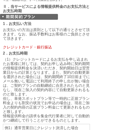
Ⅱ．当サービスによる情報提供料金のお支払方法と
お支払時期
1．お支払い方法
お支払いの方法は原則として以下の通りとさせて頂
きます。なお、振込手数料はお客様のご負担とさせ
て頂きます。
クレジットカード・銀行振込
2．お支払時期
（1）クレジットカードによるお支払を申し込まれ
たお客様に対しては、契約お申し込み時に契約期間
の情報提供料金を決済いただき、契約開始日は翌営
業日からの計算となります。また、契約の自動更新
を選択された場合には、契約期間終了10日前までに
メール無いし電話にて利用終了の申し出が無い場合
は、ご契約プランの自動継続に合意されたものと見
なし、現在ご加入の契約内容にて自動更新されるも
のと致します。
但し、単発スポットプラン等で一時的に正規プラン
料金よりも割安の状況でお申込の場合は、現在ご加
入の契約内容の正規プラン料金にて更新されるもの
と致します。
情報提供料金の請求を集金代行業者に対して自動的
かつ継続して行うことができるものとします。
例1）通常営業日にクレジット決済した場合