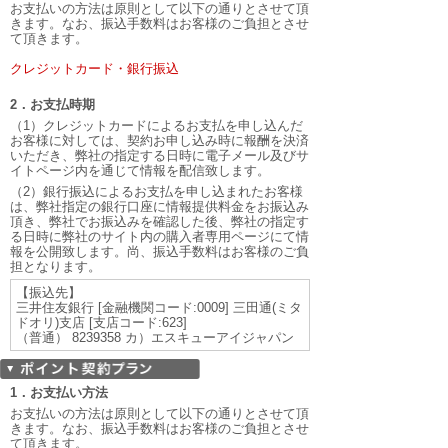
お支払いの方法は原則として以下の通りとさせて頂
きます。なお、振込手数料はお客様のご負担とさせ
て頂きます。
クレジットカード・銀行振込
2．お支払時期
（1）クレジットカードによるお支払を申し込んだ
お客様に対しては、契約お申し込み時に報酬を決済
いただき、弊社の指定する日時に電子メール及びサ
イトページ内を通じて情報を配信致します。
（2）銀行振込によるお支払を申し込まれたお客様
は、弊社指定の銀行口座に情報提供料金をお振込み
頂き、弊社でお振込みを確認した後、弊社の指定す
る日時に弊社のサイト内の購入者専用ページにて情
報を公開致します。尚、振込手数料はお客様のご負
担となります。
【振込先】
三井住友銀行 [金融機関コード:0009] 三田通(ミタ
ドオリ)支店 [支店コード:623]
（普通） 8239358 カ）エスキューアイジャパン
1．お支払い方法
お支払いの方法は原則として以下の通りとさせて頂
きます。なお、振込手数料はお客様のご負担とさせ
て頂きます。