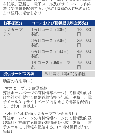
を記載、更新し、電子メール及びサイトページ内を
通じて情報を配信する。(契約月1回のみ)*契約日に
より翌月の場合もあり
お客様区分
コースおよび情報提供料金(税込)
マスタープ
1ヵ月コース（30日）
100,000
ラン
契約
円
3ヵ月コース（90日）
250,000
契約
円
6ヵ月コース（180日）
450,000
契約
円
1年コース（360日）契
750,000
約
円
提供サービス内容
※助言方法等(２)を参照
助言の方法等(２)
･マスタープラン厳選銘柄
弊社ホームページの有料情報ページにて相場動向及
び弊社が推奨する個別銘柄情報を記載、更新し、電
子メール又はサイトページ内を通じて情報を配信す
る。(計月 1回以上)
･今日の２本銘柄(マスタープラン会員専用)
弊社ホームページの有料情報ページにて相場動向及
び弊社が推奨する個別銘柄情報を記載、更新し、電
子メールにて情報を配信する。(市場休業日以外は
毎日)