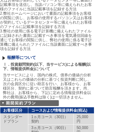
又はお客様が契約しているデータセンター等に書面の
記載事項を送信し、当該パソコン等に備えられたお客
様のファイルに当該記載事項を記録する方法
2.弊社ホームページにおいて書面の記載事項をお客様
の閲覧に供し、お客様の使用するパソコン又はお客様
が契約しているデータセンター等に備えられたお客様
のファイルに記載事項を記録する方法
3.弊社の使用に係る電子計算機に備えられたファイル
に記録された書面に記載すべき事項を電気通信回線を
通じてお客様の閲覧に供し、弊社の使用に係る電子計
算機に備えられたファイルに当該書面に記載すべき事
項を記録する方法
報酬等について
Ⅰ．投資顧問契約(以下、当サービス)による報酬(以
下、情報提供料金)について
当サービスにより、国内の株式、債券の価値の分析
又はこれらの価値の分析に基づく投資判断に関し、
次の会員区分に従い助言を行い、お客様から、お客
様区分、契約に基づいて助言報酬を頂きます。尚、
弊社は、お客様から、下記に定める情報提供料金以
外の費用(振込手数料は除く)は一切頂きません。
お客様区分
コースおよび情報提供料金(税込)
スタンダー
1ヵ月コース（30日）
25,000
ドプラン
契約
円
3ヵ月コース（90日）
50,000