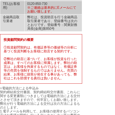
TEL(お客様
0120-850-730
用)
※ご連絡は基本的にEメールにて
お願い致します。
金融商品取
弊社は、投資助言を行う金融商品
引業者
取引業者であり、登録番号は次の
とおりです。登録番号：関東財務
局長(金商)第850号
投資顧問契約の概要
①投資顧問契約は、有価証券等の価値等の分析に
基づく投資判断をお客様に助言する契約です。
②弊社の助言に基づいて、お客様が投資を行った
成果は、すべてのお客様に帰属します。弊社の助
言は、お客様を拘束するものではなく、有価証券
等の売買を強制するものではありません。売買の
結果、お客様に損害が発生する事があっても、弊
社はこれを賠償する責任は負いません。
○電磁的方法による申込み
契約締結前交付書面、契約締結時交付書面、これらに
関する変更書類につきましては電磁的方法による交付
とさせて頂きますので、何卒宜しくお願い致します。
弊社が行う電磁的方法による交付は次の方法によるも
のとします。
1.電子メールを利用して、お客様の使用するパソコン