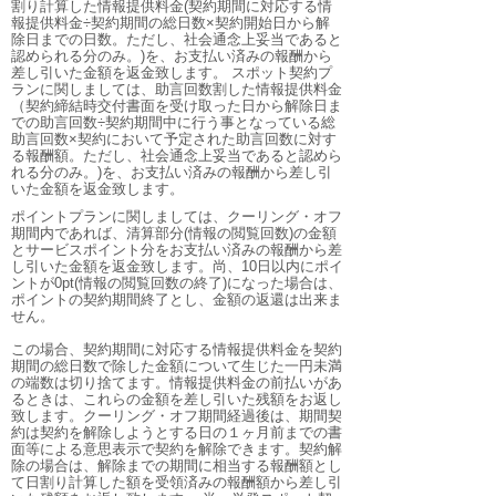
割り計算した情報提供料金(契約期間に対応する情
報提供料金÷契約期間の総日数×契約開始日から解
除日までの日数。ただし、社会通念上妥当であると
認められる分のみ。)を、お支払い済みの報酬から
差し引いた金額を返金致します。 スポット契約プ
ランに関しましては、助言回数割した情報提供料金
（契約締結時交付書面を受け取った日から解除日ま
での助言回数÷契約期間中に行う事となっている総
助言回数×契約において予定された助言回数に対す
る報酬額。ただし、社会通念上妥当であると認めら
れる分のみ。)を、お支払い済みの報酬から差し引
いた金額を返金致します。
ポイントプランに関しましては、クーリング・オフ
期間内であれば、清算部分(情報の閲覧回数)の金額
とサービスポイント分をお支払い済みの報酬から差
し引いた金額を返金致します。尚、10日以内にポイ
ントが0pt(情報の閲覧回数の終了)になった場合は、
ポイントの契約期間終了とし、金額の返還は出来ま
せん。
この場合、契約期間に対応する情報提供料金を契約
期間の総日数で除した金額について生じた一円未満
の端数は切り捨てます。情報提供料金の前払いがあ
るときは、これらの金額を差し引いた残額をお返し
致します。クーリング・オフ期間経過後は、期間契
約は契約を解除しようとする日の１ヶ月前までの書
面等による意思表示で契約を解除できます。契約解
除の場合は、解除までの期間に相当する報酬額とし
て日割り計算した額を受領済みの報酬額から差し引