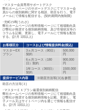
･マスター会員専用サポートデスク
弊社ホームページのサポートデスクにてマスター会
員からの個別銘柄に関する相談、助言を行う。電子
メールにて情報を配信する。(契約期間内無制限)
･兜町の噂(うわさ)
弊社ホームページの有料情報ページにて相場動向及
び弊社が推奨する個別銘柄情報、及び市場状況等の
コラムを記載、更新し、電子メールにて情報を配信
する。(計月 1回以上)
お客様区分
コースおよび情報提供料金(税込)
マスターEX
3ヵ月コース（90日）
500,000
プラン
契約
円
6ヵ月コース（180
900,000
日）契約
円
1年コース（360日）
1500,000
契約
円
提供サービス内容
※助言方法等(３)を参照
助言の方法等(３)
･マスターＥＸプラン厳選個別銘柄配信
弊社ホームページの有料情報ページにて相場動向及
び弊社が推奨する個別銘柄情報を記載、更新し、電
子メール又はサイトページ内を通じて情報を配信す
る。(計月 1回以上)