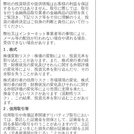
弊社の投資助言や提供情報はお客様の利益を保証
するものではありません。取引に際しては、取引
を行う金融商品取引業者の金融商品の説明を良く
ご覧頂き、下記リスク等を十分に理解のうえ、投
資の最終決定はご自身の判断と責任において行っ
てください。
弊社又はインターネット事業者等の事情により、
メール等の配信が行われない場合や遅れる場合、
受信できない場合があります。
1．株式
株価変動リスク：株価の変動により、投資元本を
割り込むことがあります。また、株式発行者の経
営・財務状況の変化及びそれらに関する外部評価
の変化等により、投資元本を割り込んだり、その
全額を失うことがあります。
株式発行者の信用リスク：市場環境の変化、株式
発行者の経営・財務状況の変化及びそれらに関す
る外部評価の変化等により売買に支障を来たし、
換金できないリスクがあります（流動性リス
ク）。この結果、投資元本を割り込むことがあり
ます。
2．信用取引等
信用取引や有価証券関連デリバティブ取引におい
ては、委託した証拠金を担保として、証拠金を上
回る多額の取引を行うことがありますので、上記
の要因により生じた損失の額が証拠金の額を上回
る（元本超過損が生じる）ことがあります。