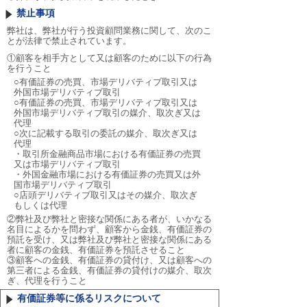
禁止事項
弊社は、弊社が行う投資顧問業務に関して、次のこ
とが法律で禁止されています。
①顧客を相手方として又は顧客のために以下の行為
を行うこと
○有価証券の売買、市場デリバティブ取引又は
外国市場デリバティブ取引
○有価証券の売買、市場デリバティブ取引又は
外国市場デリバティブ取引の媒介、取次ぎ又は
代理
○次に記載する取引の委託の媒介、取次ぎ又は
代理
・取引所金融商品市場における有価証券の売買
又は市場デリバティブ取引
・外国金融市場における有価証券の売買又は外
国市場デリバティブ取引
○店頭デリバティブ取引又はその媒介、取次ぎ
もしくは代理
②弊社及び弊社と密接な関係にある者が、いかなる
名目によるかを問わず、顧客から金銭、有価証券の
預託を受け、又は弊社及び弊社と密接な関係にある
者に顧客の金銭、有価証券を預託させること
③顧客への金銭、有価証券の貸付け、又は顧客への
第三者による金銭、有価証券の貸付けの媒介、取次
ぎ、代理を行うこと
有価証券等に係るリスクについて