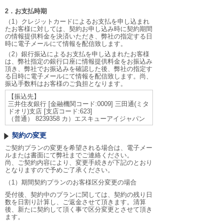
2．お支払時期
（1）クレジットカードによるお支払を申し込まれ
たお客様に対しては、契約お申し込み時に契約期間
の情報提供料金を決済いただき、弊社の指定する日
時に電子メールにて情報を配信致します。
（2）銀行振込によるお支払を申し込まれたお客様
は、弊社指定の銀行口座に情報提供料金をお振込み
頂き、弊社でお振込みを確認した後、弊社の指定す
る日時に電子メールにて情報を配信致します。尚、
振込手数料はお客様のご負担となります。
【振込先】
三井住友銀行 [金融機関コード:0009] 三田通(ミタ
ドオリ)支店 [支店コード:623]
（普通） 8239358 カ）エスキューアイジャパン
契約の変更
ご契約プランの変更を希望される場合は、電子メー
ルまたは書面にて弊社までご連絡ください。
尚、ご契約内容により、変更手続きが下記のとおり
となりますので予めご了承ください。
（1）期間契約プランのお客様区分変更の場合
受付後、契約中のプランに関しては、契約の残り日
数を日割り計算し、ご返金させて頂きます。清算
後、新たに契約して頂く事で区分変更とさせて頂き
ます。