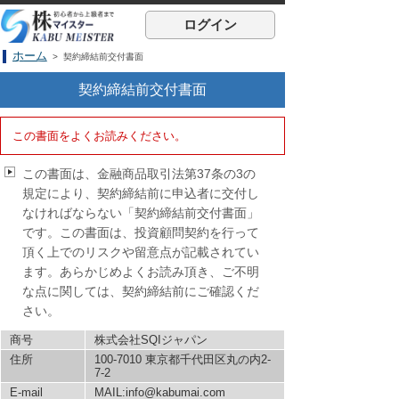
ログイン
ホーム
> 契約締結前交付書面
契約締結前交付書面
この書面をよくお読みください。
この書面は、金融商品取引法第37条の3の
規定により、契約締結前に申込者に交付し
なければならない「契約締結前交付書面」
です。この書面は、投資顧問契約を行って
頂く上でのリスクや留意点が記載されてい
ます。あらかじめよくお読み頂き、ご不明
な点に関しては、契約締結前にご確認くだ
さい。
商号
株式会社SQIジャパン
住所
100-7010 東京都千代田区丸の内2-
7-2
E-mail
MAIL:info@kabumai.com