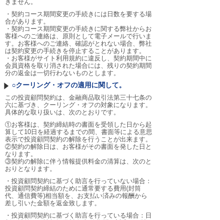
きません。
・契約コース期間変更の手続きには日数を要する場
合があります。
・契約コース期間変更の手続きに関する弊社からお
客様へのご連絡は、原則として電子メールで行いま
す。お客様へのご連絡、確認がとれない場合、弊社
は契約変更の手続きを停止することがあります。
・お客様がサイト利用規約に違反し、契約期間中に
会員資格を取り消された場合には、残りの契約期間
分の返金は一切行わないものとします。
○クーリング・オフの適用に関して。
この投資顧問契約は、金融商品取引法第三十七条の
六に基づき、クーリング・オフの対象になります。
具体的な取り扱いは、次のとおりです。
①お客様は、契約締結時の書面を受領した日から起
算して10日を経過するまでの間、書面等による意思
表示で投資顧問契約の解除を行うことが出来ます。
②契約の解除日は、お客様がその書面を発した日と
なります。
③契約の解除に伴う情報提供料金の清算は、次のと
おりとなります。
・投資顧問契約に基づく助言を行っていない場合：
投資顧問契約締結のために通常要する費用(封筒
代、通信費等)相当額を、お支払い済みの報酬から
差し引いた金額を返金致します。
・投資顧問契約に基づく助言を行っている場合：日