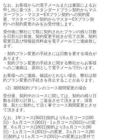
なお、お客様からの電子メールまたは書面によるお
申し出に基づき、スタンダードプラン契約からマス
タープラン・マスターEXプラン契約への契約変
更、マスタープラン契約からマスターEXプラン契
約への契約変更のみをお受付致します。
受付後に弊社にて既に契約されたプランの残り日数
を日割り計算後、契約変更手続きが完了次第、契約
変更日及び情報提供料金を電子メールでご連絡致し
ます。
・契約プラン変更の手続きには日数を要する場合が
あります。
・契約プラン変更の手続きに関する弊社からお客様
へのご連絡は、原則として電子メールで行います。
お客様へのご連絡、確認がとれない場合、弊社は契
約プラン変更の手続きを停止することがあります。
（2）期間契約プランのコース期間変更の場合
受付後、契約中のコースに関しては、契約の残り日
数を日割り計算し、ご返金させて頂きます。清算
後、新たに契約して頂く事でコース期間変更とさせ
て頂きます。
なお、1年コース(360日)契約より6ヵ月コース(180
日)・3ヵ月コース(90日)・1ヵ月コース(30日)への変
更、6ヵ月コース(180日)契約より3ヵ月コース(90
日)・1ヵ月コース(30日)への変更、3ヵ月コース(90
日)契約より1ヵ月コース(30日)への変更はお受付で