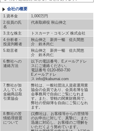
会社の概要
1.資本金
1,000万円
2.役員の氏
代表取締役 秋山伸之
名
3.主な株主
トスカーナ・コモンズ 株式会社
4.分析者・
秋山伸之 新井一暢 佐久間悠
投資判断者
介 鈴木尚仁
5.助言者
秋山伸之 新井一暢 佐久間悠
介 鈴木尚仁
6.弊社への
以下の電話番号、Eメールアドレ
連絡方法
スにご連絡ください。
電話番号 0120-850-730
Eメールアドレ
ス info@kabumai.com
7.弊社が加
弊社は、一般社団法人資産運用業
入している
協会の会員であり、会員名簿を協
金融商品取
会事務局で自由にご覧になれま
引業協会
す。また、管轄の関東財務局で、
弊社の登録簿を自由にご覧になれ
ます。
8.弊社の苦
(1)弊社は、お客様等からの苦情等
情処理措置
のお申出に対して、真摯に、また
について
迅速に対応し、お客様のご理解を
いただくよう努めています。