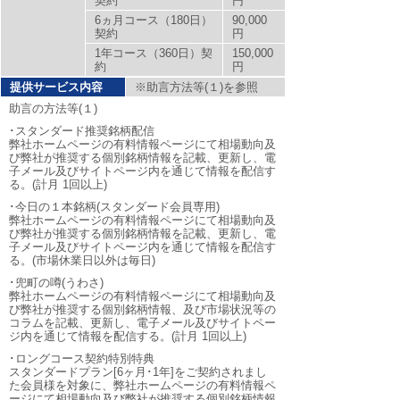
契約
円
6ヵ月コース（180日）
90,000
契約
円
1年コース（360日）契
150,000
約
円
提供サービス内容
※助言方法等(１)を参照
助言の方法等(１)
･スタンダード推奨銘柄配信
弊社ホームページの有料情報ページにて相場動向及
び弊社が推奨する個別銘柄情報を記載、更新し、電
子メール及びサイトページ内を通じて情報を配信す
る。(計月 1回以上)
･今日の１本銘柄(スタンダード会員専用)
弊社ホームページの有料情報ページにて相場動向及
び弊社が推奨する個別銘柄情報を記載、更新し、電
子メール及びサイトページ内を通じて情報を配信す
る。(市場休業日以外は毎日)
･兜町の噂(うわさ)
弊社ホームページの有料情報ページにて相場動向及
び弊社が推奨する個別銘柄情報、及び市場状況等の
コラムを記載、更新し、電子メール及びサイトペー
ジ内を通じて情報を配信する。(計月 1回以上)
･ロングコース契約特別特典
スタンダードプラン[6ヶ月･1年]をご契約されまし
た会員様を対象に、弊社ホームページの有料情報ペ
ージにて相場動向及び弊社が推奨する個別銘柄情報