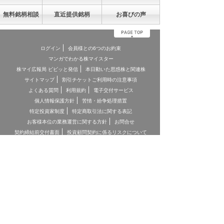
無料銘柄相談
直近提供銘柄
お喜びの声
ログイン
会員様との6つのお約束
マンガでわかる株マイスター
株マイ広報局 ビビッと発信
本日動いた思惑株と関連株
サイトマップ
割引チケットご利用時の注意事項
よくある質問
利用規約
電子交付サービス
個人情報保護方針
苦情・紛争処理措置
特定投資家制度
特定商取引法に関する表記
お客様本位の業務運営に関する方針
お問合せ
契約締結前交付書面
投資顧問契約に係るリスクについて
[ 重要事項、注意事項 ]
*投資顧問契約にあたっては「金融商品取引法第３７条の３」の規
定に基づき、ご負担いただく助言報酬(以下「情報提供料金」)や、
助言の内容および方法(以下「提供サービス内容」)、リスクや留意
点を記載した「契約締結前の書面」をあらかじめお読みいただき、
内容をご理解の上ご契約をお願いしております。
*各商品等に際してご負担いただく手数料等は商品ごとに異なりま
すので、詳細につきましては、「株マイスター」WEBサイトの当
該商品等のページ、契約締結前の書面等をご確認ください。
*投資顧問契約による各商品の報酬金額 期間契約プラン スタンダ