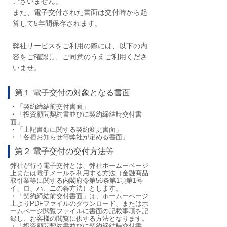
ございません。
また、電子交付された書面は交付時から起
算して5年間保存されます。
弊社サービスをご利用の際には、以下の内
容をご確認し、ご同意のうえご利用くださ
いませ。
第１ 電子交付の対象となる書面
・「契約締結前交付書面」
・「投資顧問契約書並びに契約締結時交付書
面」
・「上記書類に関する契約変更書面」
・「各種お知らせ等弊社が定める書面」
第２ 電子交付の交付方法等
弊社が行う電子交付とは、弊社ホームーページ
上または電子メールを利用する方法（金融商品
取引業等に関する内閣府令第56条第1項第1号
イ、ロ、ハ、ニの各方法）とします。
・「契約締結前交付書面」は、ホームーページ
上よりPDFファイルのダウンロード、またはホ
ームページ閲覧ファイルに書面の記載事項を記
録し、お客様の閲覧に供する方法となります。
・「投資顧問契約書並びに契約締結時交付書