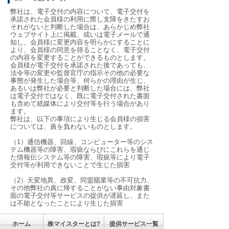
弊社は、電子交付の内容について、電子交付を
承諾された会員様の利用に際し支障をきたすお
それがないと判断した場合は、あらかじめ弊社
ウェブサイト上に掲載、或いは電子メールで通
知し、会員様に変更内容を明らかにすることに
より、会員様の同意を得ることなく、電子交付
の内容を変更することができるものとします。
会員様が電子交付を承諾された後であっても、
法令等の変更や監督官庁の指示その他の必要な
事態が発生した場合等、何らかの理由が生じ、
あるいは弊社が必要と判断した場合には、弊社
は電子交付ではなく、既に電子交付された書面
も含めて紙媒体により交付等を行う場合があり
ます。
弊社は、以下の事項により生じる会員様の損害
については、責を負わないものとします。
（1）通信機器、回線、コンピューター等のシス
テム機器等の障害、瑕疵ならびにこれらを通じ
た情報伝システム等の障害、瑕疵等により電子
交付等が利用できないことで生じた損害
（2）天変地異、政変、同盟罷業等の不可抗力、
その他弊社の責に帰することがない事由対象書
面の電子交付等サービスの提供が遅延し、また
は不能となったことにより生じた損害
ホーム
株マイスターとは?
提供サービス一覧