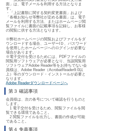
面」は、電子メールを利用する方法となりま
す。
・「上記書類に関する契約変更書面」および
「各種お知らせ等弊社が定める書面」は、電子
メールを利用する方法、またはホームページ閲
覧ファイルに書面の記載事項を記録し、お客様
の閲覧に供する方法となります。
※弊社ホームページの閲覧およびファイルをダ
ウンロードする場合、ユーザーIＤ、パスワード
を使用したホームページへのログインが必要な
場合があります。
※電子交付を受けるためには、PDFファイルの
閲覧用ソフトウェアが必要となり、当該閲覧用
ソフトウェアAdobe Reader等をお持ちでない会
員様は、Adobe Reader（AcrobatReader9.0以
上）等のダウンロード・インストールが必要と
なります。
Adobe Readerダウンロードページへ
第３ 確認事項
会員様は、次の各号について確認を行うものと
します。
1 電子交付を受けるため、閲覧ファイルを閲
覧できる環境であること。
2 閲覧ファイルを出力し、書面の作成が可能
であること。
第４ 免責事項