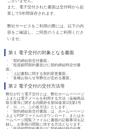
ございません。
また、電子交付された書面は交付時から起
算して5年間保存されます。
弊社サービスをご利用の際には、以下の内
容をご確認し、ご同意のうえご利用くださ
いませ。
第１ 電子交付の対象となる書面
・「契約締結前交付書面」
・「投資顧問契約書並びに契約締結時交付書
面」
・「上記書類に関する契約変更書面」
・「各種お知らせ等弊社が定める書面」
第２ 電子交付の交付方法等
弊社が行う電子交付とは、弊社ホームーページ
上または電子メールを利用する方法（金融商品
取引業等に関する内閣府令第56条第1項第1号
イ、ロ、ハ、ニの各方法）とします。
・「契約締結前交付書面」は、ホームーページ
上よりPDFファイルのダウンロード、またはホ
ームページ閲覧ファイルに書面の記載事項を記
録し、お客様の閲覧に供する方法となります。
・「投資顧問契約書並びに契約締結時交付書