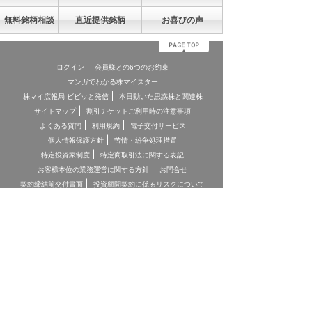
無料銘柄相談
直近提供銘柄
お喜びの声
ログイン
会員様との6つのお約束
マンガでわかる株マイスター
株マイ広報局 ビビッと発信
本日動いた思惑株と関連株
サイトマップ
割引チケットご利用時の注意事項
よくある質問
利用規約
電子交付サービス
個人情報保護方針
苦情・紛争処理措置
特定投資家制度
特定商取引法に関する表記
お客様本位の業務運営に関する方針
お問合せ
契約締結前交付書面
投資顧問契約に係るリスクについて
[ 重要事項、注意事項 ]
*投資顧問契約にあたっては「金融商品取引法第３７条の３」の規
定に基づき、ご負担いただく助言報酬(以下「情報提供料金」)や、
助言の内容および方法(以下「提供サービス内容」)、リスクや留意
点を記載した「契約締結前の書面」をあらかじめお読みいただき、
内容をご理解の上ご契約をお願いしております。
*各商品等に際してご負担いただく手数料等は商品ごとに異なりま
すので、詳細につきましては、「株マイスター」WEBサイトの当
該商品等のページ、契約締結前の書面等をご確認ください。
*投資顧問契約による各商品の報酬金額 期間契約プラン スタンダ