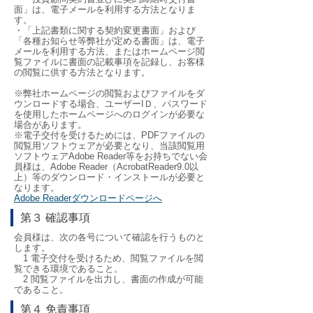
面」は、電子メールを利用する方法となりま
す。
・「上記書類に関する契約変更書面」および
「各種お知らせ等弊社が定める書面」は、電子
メールを利用する方法、またはホームページ閲
覧ファイルに書面の記載事項を記録し、お客様
の閲覧に供する方法となります。
※弊社ホームページの閲覧およびファイルをダ
ウンロードする場合、ユーザーIＤ、パスワード
を使用したホームページへのログインが必要な
場合があります。
※電子交付を受けるためには、PDFファイルの
閲覧用ソフトウェアが必要となり、当該閲覧用
ソフトウェアAdobe Reader等をお持ちでない会
員様は、Adobe Reader（AcrobatReader9.0以
上）等のダウンロード・インストールが必要と
なります。
Adobe Readerダウンロードページへ
第３ 確認事項
会員様は、次の各号について確認を行うものと
します。
1 電子交付を受けるため、閲覧ファイルを閲
覧できる環境であること。
2 閲覧ファイルを出力し、書面の作成が可能
であること。
第４ 免責事項