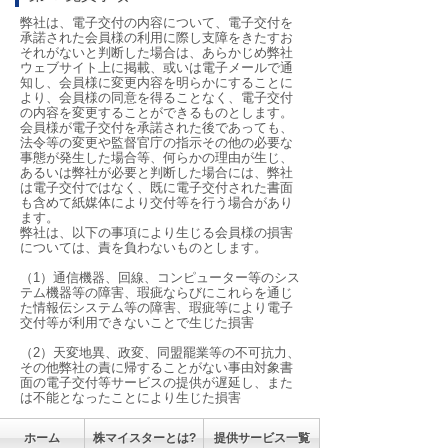
弊社は、電子交付の内容について、電子交付を
承諾された会員様の利用に際し支障をきたすお
それがないと判断した場合は、あらかじめ弊社
ウェブサイト上に掲載、或いは電子メールで通
知し、会員様に変更内容を明らかにすることに
より、会員様の同意を得ることなく、電子交付
の内容を変更することができるものとします。
会員様が電子交付を承諾された後であっても、
法令等の変更や監督官庁の指示その他の必要な
事態が発生した場合等、何らかの理由が生じ、
あるいは弊社が必要と判断した場合には、弊社
は電子交付ではなく、既に電子交付された書面
も含めて紙媒体により交付等を行う場合があり
ます。
弊社は、以下の事項により生じる会員様の損害
については、責を負わないものとします。
（1）通信機器、回線、コンピューター等のシス
テム機器等の障害、瑕疵ならびにこれらを通じ
た情報伝システム等の障害、瑕疵等により電子
交付等が利用できないことで生じた損害
（2）天変地異、政変、同盟罷業等の不可抗力、
その他弊社の責に帰することがない事由対象書
面の電子交付等サービスの提供が遅延し、また
は不能となったことにより生じた損害
ホーム
株マイスターとは?
提供サービス一覧