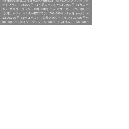
*投資顧問契約による各商品の報酬金額 期間契約プラン スタンダ
ードプラン：25,000円（1ヶ月コース）〜150,000円（1年コー
ス） マスタープラン：100,000円（1ヶ月コース）〜750,000円
（1年コース） マスターEXプラン：500,000円（3ヶ月コース）〜
1,500,000円（1年コース）｜単発スポットプラン：10,000円〜
300,000円｜ポイントプラン：5,000円（60pt付与）〜50,000円
（700pt付与）｜銘柄サポートプラン：1,000円〜60,000円｜あん
しんパックEXプラン：10,000円（1ヶ月コース）〜240,000円（2
年コース）｜銘柄Choice!!プラン：5,000円（1ヶ月コース）〜
50,000円（1年コース）（※全て消費税含む。別途、インターネッ
ト利用に係る通信費および、振込でのお申込みの場合は振込手数料
がかかります。）
*ご契約に関する事前の注意事項、情報提供料金、提供サービス内
容に関しましては、各商品の詳細ページにて事前にご確認いただ
き、内容をご理解の上お取引ください。
*ご提供銘柄の中には、取引所や証券会社の判断で信用取引規制が
かかる場合もございます。弊社では「SBI証券」を基準に信用取引
に関する規制等の判断を行なっておりますが、ご利用の証券会社に
よっては信用取引(制度・一般)が行えない場合もございますので、
あらかじめご了承くださいませ。
*広告に掲載中の過去銘柄につきましては、掲載範囲の関係上、過
去に弊社より提供した銘柄の中から利益率が高い銘柄を抜粋して提
示しており、広告でご紹介しているプランによる投資助言で必ずこ
のような結果が得られることはお約束できかねますので、ご理解の
上ご契約いただきますようお願いいたします。
[ 免責事項 ]
*｢投資顧問契約に係るリスクについて｣をご参照ください｡
[ 金融商品取引法第３７条に基づく表示 ]
商号 : 株式会社SQIジャパン （金融商品取引業者）
業務内容 : 投資助言・代理業