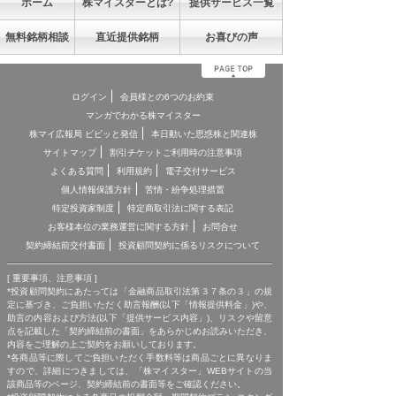
ホーム
株マイスターとは?
提供サービス一覧
無料銘柄相談
直近提供銘柄
お喜びの声
ログイン
会員様との6つのお約束
マンガでわかる株マイスター
株マイ広報局 ビビッと発信
本日動いた思惑株と関連株
サイトマップ
割引チケットご利用時の注意事項
よくある質問
利用規約
電子交付サービス
個人情報保護方針
苦情・紛争処理措置
特定投資家制度
特定商取引法に関する表記
お客様本位の業務運営に関する方針
お問合せ
契約締結前交付書面
投資顧問契約に係るリスクについて
[ 重要事項、注意事項 ]
*投資顧問契約にあたっては「金融商品取引法第３７条の３」の規
定に基づき、ご負担いただく助言報酬(以下「情報提供料金」)や、
助言の内容および方法(以下「提供サービス内容」)、リスクや留意
点を記載した「契約締結前の書面」をあらかじめお読みいただき、
内容をご理解の上ご契約をお願いしております。
*各商品等に際してご負担いただく手数料等は商品ごとに異なりま
すので、詳細につきましては、「株マイスター」WEBサイトの当
該商品等のページ、契約締結前の書面等をご確認ください。