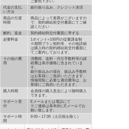
ご参照下さい。
代金の支払
銀行振り込み、クレジット決済
い方法
商品の引渡
商品によって差異がございますの
時期
で、契約締結前交付書面にてご確
認ください
解約、返金
契約締結時交付書面に準ずる
必要料金
1ポイント=100円の従量課金制
※期間プラン契約等、その他詳細
は購入時の契約締結前交付書面に
てご案内しております。
その他の費
消費税、送料・代引手数料等の諸
用
経費は表示価格に含まれていま
す。
銀行振込みの場合、振込み手数料
はお客様にご負担いただきます。
情報閲覧に必要な通信費等は、お
客様にご負担いただきます。
購入時期
会員様の購入意志により随時購入
できます。
サポート受
Eメールまたは電話にて
付
※ご連絡は基本的にEメールでお
願い致します。
サポート時
9:00～17:00（土日祝を除く）
間