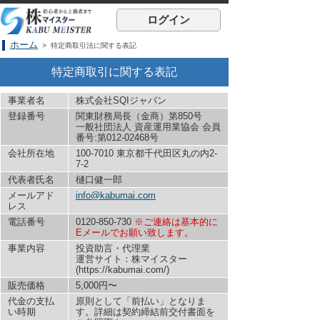
ログイン
ホーム
> 特定商取引法に関する表記
特定商取引に関する表記
事業者名
株式会社SQIジャパン
登録番号
関東財務局長（金商）第850号
一般社団法人 資産運用業協会 会員
番号:第012-02468号
会社所在地
100-7010 東京都千代田区丸の内2-
7-2
代表者氏名
樋口健一郎
メールアド
info@kabumai.com
レス
電話番号
0120-850-730
※ご連絡は基本的に
Eメールでお願い致します。
事業内容
投資助言・代理業
運営サイト：株マイスター
(https://kabumai.com/)
販売価格
5,000円〜
代金の支払
原則として「前払い」となりま
い時期
す。詳細は契約締結前交付書面を