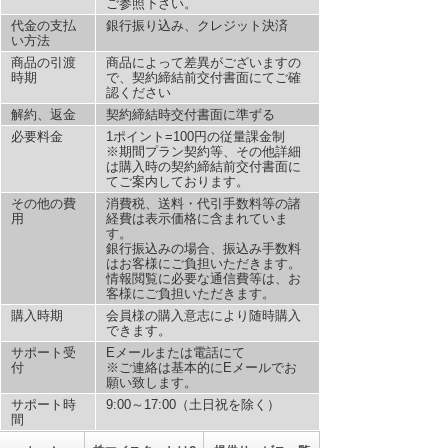
ご参照下さい。
代金の支払
銀行振り込み、クレジット決済
い方法
商品の引渡
商品によって差異がございますの
時期
で、契約締結前交付書面にてご確
認ください
解約、返金
契約締結時交付書面に準ずる
必要料金
1ポイント=100円の従量課金制
※期間プラン契約等、その他詳細
は購入時の契約締結前交付書面に
てご案内しております。
その他の費
消費税、送料・代引手数料等の諸
用
経費は表示価格に含まれていま
す。
銀行振込みの場合、振込み手数料
はお客様にご負担いただきます。
情報閲覧に必要な通信費等は、お
客様にご負担いただきます。
購入時期
会員様の購入意志により随時購入
できます。
サポート受
Eメールまたは電話にて
付
※ご連絡は基本的にEメールでお
願い致します。
サポート時
9:00～17:00（土日祝を除く）
間