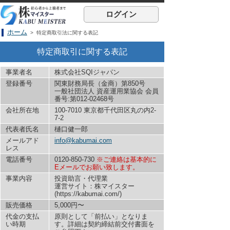
ログイン
ホーム
> 特定商取引法に関する表記
特定商取引に関する表記
事業者名
株式会社SQIジャパン
登録番号
関東財務局長（金商）第850号
一般社団法人 資産運用業協会 会員
番号:第012-02468号
会社所在地
100-7010 東京都千代田区丸の内2-
7-2
代表者氏名
樋口健一郎
メールアド
info@kabumai.com
レス
電話番号
0120-850-730
※ご連絡は基本的に
Eメールでお願い致します。
事業内容
投資助言・代理業
運営サイト：株マイスター
(https://kabumai.com/)
販売価格
5,000円〜
代金の支払
原則として「前払い」となりま
い時期
す。詳細は契約締結前交付書面を