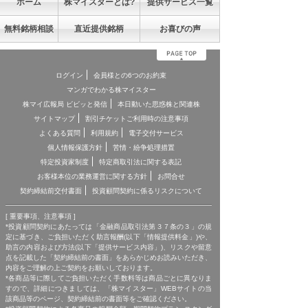
ホーム
株マイスターとは?
提供サービス一覧
無料銘柄相談
直近提供銘柄
お喜びの声
ログイン
会員様との6つのお約束
マンガでわかる株マイスター
株マイ広報局 ビビッと発信
本日動いた思惑株と関連株
サイトマップ
割引チケットご利用時の注意事項
よくある質問
利用規約
電子交付サービス
個人情報保護方針
苦情・紛争処理措置
特定投資家制度
特定商取引法に関する表記
お客様本位の業務運営に関する方針
お問合せ
契約締結前交付書面
投資顧問契約に係るリスクについて
[ 重要事項、注意事項 ]
*投資顧問契約にあたっては「金融商品取引法第３７条の３」の規
定に基づき、ご負担いただく助言報酬(以下「情報提供料金」)や、
助言の内容および方法(以下「提供サービス内容」)、リスクや留意
点を記載した「契約締結前の書面」をあらかじめお読みいただき、
内容をご理解の上ご契約をお願いしております。
*各商品等に際してご負担いただく手数料等は商品ごとに異なりま
すので、詳細につきましては、「株マイスター」WEBサイトの当
該商品等のページ、契約締結前の書面等をご確認ください。