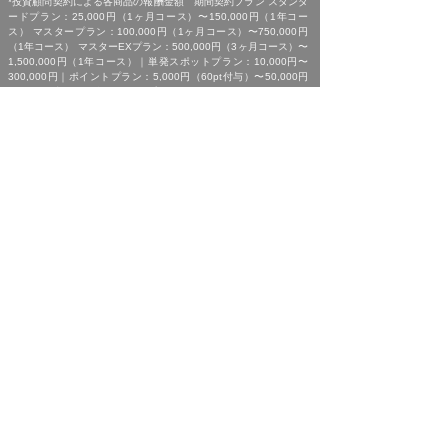
*投資顧問契約による各商品の報酬金額 期間契約プラン スタンダ
ードプラン：25,000円（1ヶ月コース）〜150,000円（1年コー
ス） マスタープラン：100,000円（1ヶ月コース）〜750,000円
（1年コース） マスターEXプラン：500,000円（3ヶ月コース）〜
1,500,000円（1年コース）｜単発スポットプラン：10,000円〜
300,000円｜ポイントプラン：5,000円（60pt付与）〜50,000円
（700pt付与）｜銘柄サポートプラン：1,000円〜60,000円｜あん
しんパックEXプラン：10,000円（1ヶ月コース）〜240,000円（2
年コース）｜銘柄Choice!!プラン：5,000円（1ヶ月コース）〜
50,000円（1年コース）（※全て消費税含む。別途、インターネッ
ト利用に係る通信費および、振込でのお申込みの場合は振込手数料
がかかります。）
*ご契約に関する事前の注意事項、情報提供料金、提供サービス内
容に関しましては、各商品の詳細ページにて事前にご確認いただ
き、内容をご理解の上お取引ください。
*ご提供銘柄の中には、取引所や証券会社の判断で信用取引規制が
かかる場合もございます。弊社では「SBI証券」を基準に信用取引
に関する規制等の判断を行なっておりますが、ご利用の証券会社に
よっては信用取引(制度・一般)が行えない場合もございますので、
あらかじめご了承くださいませ。
*広告に掲載中の過去銘柄につきましては、掲載範囲の関係上、過
去に弊社より提供した銘柄の中から利益率が高い銘柄を抜粋して提
示しており、広告でご紹介しているプランによる投資助言で必ずこ
のような結果が得られることはお約束できかねますので、ご理解の
上ご契約いただきますようお願いいたします。
[ 免責事項 ]
*｢投資顧問契約に係るリスクについて｣をご参照ください｡
[ 金融商品取引法第３７条に基づく表示 ]
商号 : 株式会社SQIジャパン （金融商品取引業者）
業務内容 : 投資助言・代理業