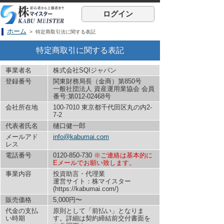
ログイン
ホーム
> 特定商取引法に関する表記
特定商取引に関する表記
事業者名
株式会社SQIジャパン
登録番号
関東財務局長（金商）第850号
一般社団法人 資産運用業協会 会員
番号:第012-02468号
会社所在地
100-7010 東京都千代田区丸の内2-
7-2
代表者氏名
樋口健一郎
メールアド
info@kabumai.com
レス
電話番号
0120-850-730
※ご連絡は基本的に
Eメールでお願い致します。
事業内容
投資助言・代理業
運営サイト：株マイスター
(https://kabumai.com/)
販売価格
5,000円〜
代金の支払
原則として「前払い」となりま
い時期
す。詳細は契約締結前交付書面を