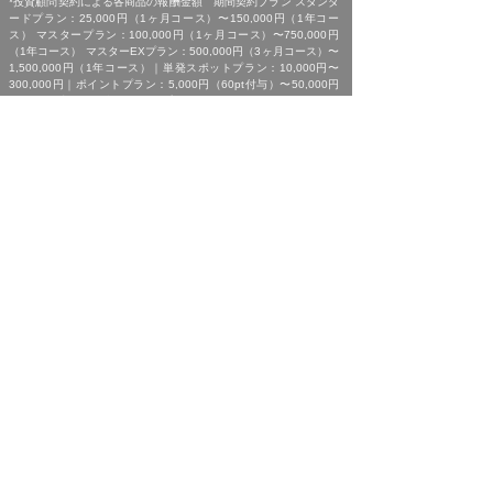
*投資顧問契約による各商品の報酬金額 期間契約プラン スタンダ
ードプラン：25,000円（1ヶ月コース）〜150,000円（1年コー
ス） マスタープラン：100,000円（1ヶ月コース）〜750,000円
（1年コース） マスターEXプラン：500,000円（3ヶ月コース）〜
1,500,000円（1年コース）｜単発スポットプラン：10,000円〜
300,000円｜ポイントプラン：5,000円（60pt付与）〜50,000円
（700pt付与）｜銘柄サポートプラン：1,000円〜60,000円｜あん
しんパックEXプラン：10,000円（1ヶ月コース）〜240,000円（2
年コース）｜銘柄Choice!!プラン：5,000円（1ヶ月コース）〜
50,000円（1年コース）（※全て消費税含む。別途、インターネッ
ト利用に係る通信費および、振込でのお申込みの場合は振込手数料
がかかります。）
*ご契約に関する事前の注意事項、情報提供料金、提供サービス内
容に関しましては、各商品の詳細ページにて事前にご確認いただ
き、内容をご理解の上お取引ください。
*ご提供銘柄の中には、取引所や証券会社の判断で信用取引規制が
かかる場合もございます。弊社では「SBI証券」を基準に信用取引
に関する規制等の判断を行なっておりますが、ご利用の証券会社に
よっては信用取引(制度・一般)が行えない場合もございますので、
あらかじめご了承くださいませ。
*広告に掲載中の過去銘柄につきましては、掲載範囲の関係上、過
去に弊社より提供した銘柄の中から利益率が高い銘柄を抜粋して提
示しており、広告でご紹介しているプランによる投資助言で必ずこ
のような結果が得られることはお約束できかねますので、ご理解の
上ご契約いただきますようお願いいたします。
[ 免責事項 ]
*｢投資顧問契約に係るリスクについて｣をご参照ください｡
[ 金融商品取引法第３７条に基づく表示 ]
商号 : 株式会社SQIジャパン （金融商品取引業者）
業務内容 : 投資助言・代理業