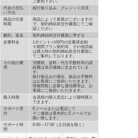
ご参照下さい。
代金の支払
銀行振り込み、クレジット決済
い方法
商品の引渡
商品によって差異がございますの
時期
で、契約締結前交付書面にてご確
認ください
解約、返金
契約締結時交付書面に準ずる
必要料金
1ポイント=100円の従量課金制
※期間プラン契約等、その他詳細
は購入時の契約締結前交付書面に
てご案内しております。
その他の費
消費税、送料・代引手数料等の諸
用
経費は表示価格に含まれていま
す。
銀行振込みの場合、振込み手数料
はお客様にご負担いただきます。
情報閲覧に必要な通信費等は、お
客様にご負担いただきます。
購入時期
会員様の購入意志により随時購入
できます。
サポート受
Eメールまたは電話にて
付
※ご連絡は基本的にEメールでお
願い致します。
サポート時
9:00～17:00（土日祝を除く）
間