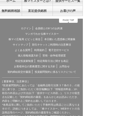
ホーム
株マイスターとは?
提供サービス一覧
無料銘柄相談
直近提供銘柄
お喜びの声
ログイン
会員様との6つのお約束
マンガでわかる株マイスター
株マイ広報局 ビビッと発信
本日動いた思惑株と関連株
サイトマップ
割引チケットご利用時の注意事項
よくある質問
利用規約
電子交付サービス
個人情報保護方針
苦情・紛争処理措置
特定投資家制度
特定商取引法に関する表記
お客様本位の業務運営に関する方針
お問合せ
契約締結前交付書面
投資顧問契約に係るリスクについて
[ 重要事項、注意事項 ]
*投資顧問契約にあたっては「金融商品取引法第３７条の３」の規
定に基づき、ご負担いただく助言報酬(以下「情報提供料金」)や、
助言の内容および方法(以下「提供サービス内容」)、リスクや留意
点を記載した「契約締結前の書面」をあらかじめお読みいただき、
内容をご理解の上ご契約をお願いしております。
*各商品等に際してご負担いただく手数料等は商品ごとに異なりま
すので、詳細につきましては、「株マイスター」WEBサイトの当
該商品等のページ、契約締結前の書面等をご確認ください。