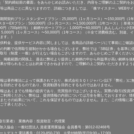
た「契約締結前の書面」をあらかじめお読みいただき、内容をご理解の上ご契約を
等は商品ごとに異なりますので、詳細につきましては、「株マイスター」WEBサ
契約プラン スタンダードプラン：25,000円（1ヶ月コース）〜150,000円（1年コ
スターEXプラン：500,000円（3ヶ月コース）〜1,500,000円（1年コース）｜単発ス
000円（700pt付与）｜銘柄サポートプラン：1,000円〜60,000円｜あんしんパックEX
ラン：5,000円（1ヶ月コース）〜50,000円（1年コース）（※全て消費税含む。別
ます。）
供料金、提供サービス内容に関しましては、各商品の詳細ページにて事前にご確認
の判断で信用取引規制がかかる場合もございます。弊社では「SBI証券」を基準に
取引（制度・一般）が行えない場合もございますので、あらかじめご了承ください
、掲載範囲の関係上、過去に弊社より提供した銘柄の中から利益率が高い銘柄を抜
果が得られることはお約束できかねますので、ご理解の上ご契約いただきますよう
報は著作権法によって保護されており、株式会社ＳＱＩジャパン(以下「弊社」)に
を目的とするものであり、投資勧誘を目的とするものではありません。
報はあくまでも情報の提供であり、売買指示ではございません。実際の取引(投資)
ご利用ください。弊社は、提供情報の内容については万全を期しておりますが、情
またその結果について、これを保証するものではありません。また、この情報に基
ご了承ください。
品取引業者） 業務内容：投資助言・代理業
加入協会：一般社団法人 資産運用業協会 会員番号：第012-02468号
デスク 電話番号：0120-850-730 ※受付時間(平日9:00～17:00)