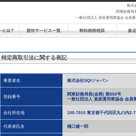
株式
関東財務局長
一般社団法人 資産運用業協会 会員番号 
特定商取引法に関する表記
事業者名
株式会社SQIジャパン
関東財務局長(金商) 第850号
登録番号
一般社団法人 資産運用業協会 会員番号:
会社所在地
100-7010 東京都千代田区丸の内2-7
代表者氏名
樋口健一郎