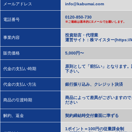
メールアドレス
info@kabumai.com
0120-850-730
電話番号
※ご連絡は基本的にEメールでお願いします。
投資助言・代理業
事業内容
運営サイト：株マイスター(https://ka
販売価格
5,000円〜
原則として「前払い」となります。
代金の支払い時期
下さい。
代金の支払い方法
銀行振り込み、クレジット決済
商品によって差異がございますので
商品の引渡時期
ださい
解約、返金
契約締結時交付書面に準ずる
1ポイント＝100円の従量課金制