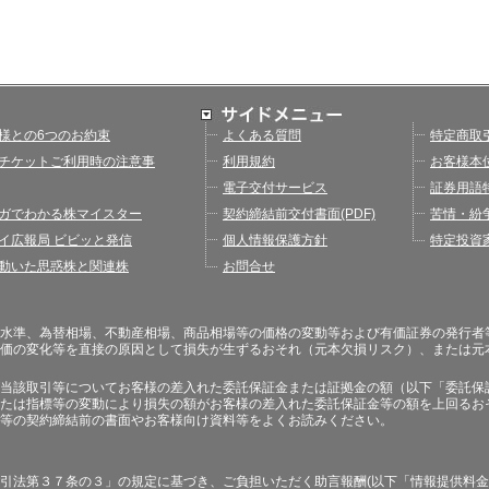
様との6つのお約束
よくある質問
特定商取
チケットご利用時の注意事
利用規約
お客様本
電子交付サービス
証券用語
ガでわかる株マイスター
契約締結前交付書面(PDF)
苦情・紛
イ広報局 ビビッと発信
個人情報保護方針
特定投資
動いた思惑株と関連株
お問合せ
水準、為替相場、不動産相場、商品相場等の価格の変動等および有価証券の発行者
価の変化等を直接の原因として損失が生ずるおそれ（元本欠損リスク）、または元
当該取引等についてお客様の差入れた委託保証金または証拠金の額（以下「委託保
たは指標等の変動により損失の額がお客様の差入れた委託保証金等の額を上回るお
等の契約締結前の書面やお客様向け資料等をよくお読みください。
引法第３７条の３」の規定に基づき、ご負担いただく助言報酬(以下「情報提供料金