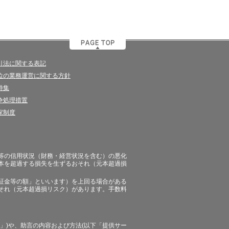
引法に関する表記
位の業務運営に関する方針
特集
争処理措置
家制度
等の信用状況（財務・経営状況を含む）の悪化
本を超過する損失を生ずるおそれ（元本超過損
証金等の額」といいます）を上回る場合がある
それ（元本超過損リスク）があります。手数料
」)や、助言の内容および方法(以下「提供サー