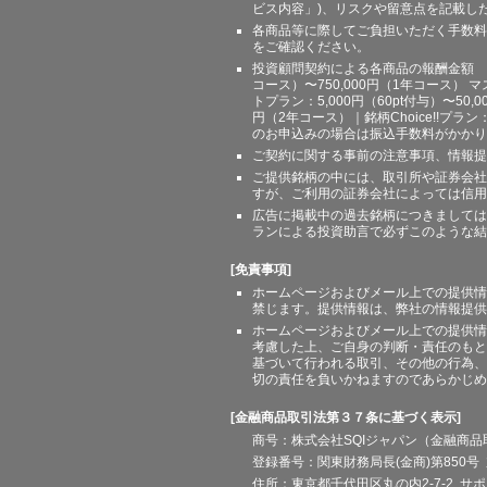
ビス内容」)、リスクや留意点を記載し
各商品等に際してご負担いただく手数料
をご確認ください。
投資顧問契約による各商品の報酬金額 期間
コース）〜750,000円（1年コース） マ
トプラン：5,000円（60pt付与）〜50,
円（2年コース）｜銘柄Choice!!プ
のお申込みの場合は振込手数料がかかり
ご契約に関する事前の注意事項、情報提
ご提供銘柄の中には、取引所や証券会社
すが、ご利用の証券会社によっては信用
広告に掲載中の過去銘柄につきましては
ランによる投資助言で必ずこのような結
[免責事項]
ホームページおよびメール上での提供情
禁じます。提供情報は、弊社の情報提供
ホームページおよびメール上での提供情
考慮した上、ご自身の判断・責任のもと
基づいて行われる取引、その他の行為、
切の責任を負いかねますのであらかじめ
[金融商品取引法第３７条に基づく表示]
商号：株式会社SQIジャパン（金融商
登録番号：関東財務局長(金商)第850号 
住所：東京都千代田区丸の内2-7-2 サポート