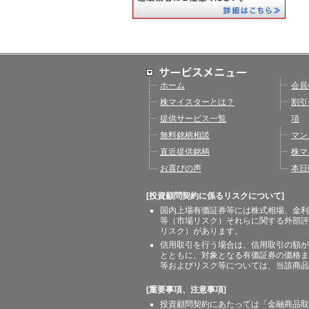
ホーム
会員
株マイスターとは？
割引
提供サービス一覧
項
無料銘柄相談
マン
直近提供銘柄
株マ
お喜びの声
本日
[投資顧問契約に係るリスクについて]
国内上場有価証券等には株式相場、金利
等（市場リスク）それらに関する外部評
リスク）があります。
信用取引を行う場合は、信用取引の額が
とともに、対象となる有価証券の価格ま
等およびリスク等については、当該商品
[重要事項、注意事項]
投資顧問契約にあたっては「金融商品取