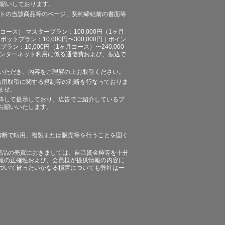
お願いしております。
イトの当該商品等のページ、契約締結前の書面等
ース） マスタープラン：100,000円（1ヶ月
ポットプラン：10,000円〜300,000円｜ポイン
プラン：10,000円（1ヶ月コース）〜240,000
途、インターネット利用に係る通信費および、振込で
いただき、内容をご理解の上お取引ください。
信用取引に関する規制等の判断を行なっておりま
ませ。
粋して提示しており、広告でご紹介しているプ
お願いいたします。
無断で転用、複製または販売等を行うことを固く
商品の売買におきましては、自己資金枠等を十分
報の正確性および、会員様が提供情報の内容に
づいて被ったいかなる損害についても弊社は一