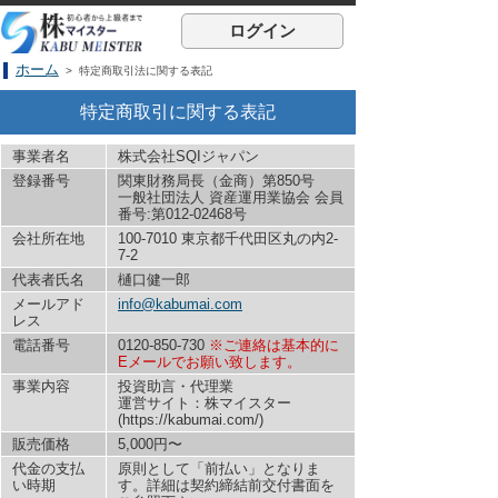
ログイン
ホーム
> 特定商取引法に関する表記
特定商取引に関する表記
事業者名
株式会社SQIジャパン
登録番号
関東財務局長（金商）第850号
一般社団法人 資産運用業協会 会員
番号:第012-02468号
会社所在地
100-7010 東京都千代田区丸の内2-
7-2
代表者氏名
樋口健一郎
メールアド
info@kabumai.com
レス
電話番号
0120-850-730
※ご連絡は基本的に
Eメールでお願い致します。
事業内容
投資助言・代理業
運営サイト：株マイスター
(https://kabumai.com/)
販売価格
5,000円〜
代金の支払
原則として「前払い」となりま
い時期
す。詳細は契約締結前交付書面を