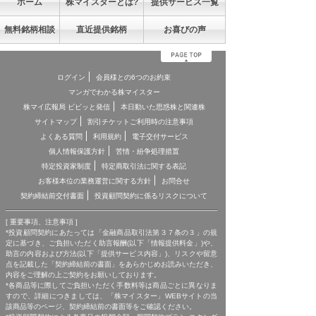
ホーム
株マイスターとは?
提供サービス一覧
無料銘柄相談
直近提供銘柄
お喜びの声
ログイン
会員様との6つのお約束
マンガでわかる株マイスター
株マイ広報局 ビビッと発信
本日動いた思惑株と関連株
サイトマップ
割引チケットご利用時の注意事項
よくある質問
利用規約
電子交付サービス
個人情報保護方針
苦情・紛争処理措置
特定投資家制度
特定商取引法に関する表記
お客様本位の業務運営に関する方針
お問合せ
契約締結前交付書面
投資顧問契約に係るリスクについて
[ 重要事項、注意事項 ]
*投資顧問契約にあたっては「金融商品取引法第３７条の３」の規
定に基づき、ご負担いただく助言報酬(以下「情報提供料金」)や、
助言の内容および方法(以下「提供サービス内容」)、リスクや留意
点を記載した「契約締結前の書面」をあらかじめお読みいただき、
内容をご理解の上ご契約をお願いしております。
*各商品等に際してご負担いただく手数料等は商品ごとに異なりま
すので、詳細につきましては、「株マイスター」WEBサイトの当
該商品等のページ、契約締結前の書面等をご確認ください。