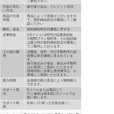
ご参照下さい。
代金の支払
銀行振り込み、クレジット決済
い方法
商品の引渡
商品によって差異がございますの
時期
で、契約締結前交付書面にてご確
認ください
解約、返金
契約締結時交付書面に準ずる
必要料金
1ポイント=100円の従量課金制
※期間プラン契約等、その他詳細
は購入時の契約締結前交付書面に
てご案内しております。
その他の費
消費税、送料・代引手数料等の諸
用
経費は表示価格に含まれていま
す。
銀行振込みの場合、振込み手数料
はお客様にご負担いただきます。
情報閲覧に必要な通信費等は、お
客様にご負担いただきます。
購入時期
会員様の購入意志により随時購入
できます。
サポート受
Eメールまたは電話にて
付
※ご連絡は基本的にEメールでお
願い致します。
サポート時
9:00～17:00（土日祝を除く）
間