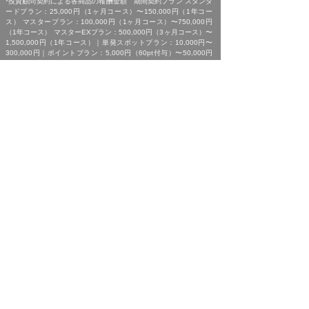
*投資顧問契約による各商品の報酬金額 期間契約プラン スタンダ
ードプラン：25,000円（1ヶ月コース）〜150,000円（1年コー
ス） マスタープラン：100,000円（1ヶ月コース）〜750,000円
（1年コース） マスターEXプラン：500,000円（3ヶ月コース）〜
1,500,000円（1年コース）｜単発スポットプラン：10,000円〜
300,000円｜ポイントプラン：5,000円（60pt付与）〜50,000円
（700pt付与）｜銘柄サポートプラン：1,000円〜60,000円｜あん
しんパックEXプラン：10,000円（1ヶ月コース）〜240,000円（2
年コース）｜銘柄Choice!!プラン：5,000円（1ヶ月コース）〜
50,000円（1年コース）（※全て消費税含む。別途、インターネッ
ト利用に係る通信費および、振込でのお申込みの場合は振込手数料
がかかります。）
*ご契約に関する事前の注意事項、情報提供料金、提供サービス内
容に関しましては、各商品の詳細ページにて事前にご確認いただ
き、内容をご理解の上お取引ください。
*ご提供銘柄の中には、取引所や証券会社の判断で信用取引規制が
かかる場合もございます。弊社では「SBI証券」を基準に信用取引
に関する規制等の判断を行なっておりますが、ご利用の証券会社に
よっては信用取引(制度・一般)が行えない場合もございますので、
あらかじめご了承くださいませ。
*広告に掲載中の過去銘柄につきましては、掲載範囲の関係上、過
去に弊社より提供した銘柄の中から利益率が高い銘柄を抜粋して提
示しており、広告でご紹介しているプランによる投資助言で必ずこ
のような結果が得られることはお約束できかねますので、ご理解の
上ご契約いただきますようお願いいたします。
[ 免責事項 ]
*｢投資顧問契約に係るリスクについて｣をご参照ください｡
[ 金融商品取引法第３７条に基づく表示 ]
商号 : 株式会社SQIジャパン （金融商品取引業者）
業務内容 : 投資助言・代理業