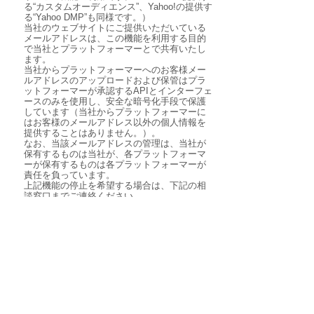
る“カスタムオーディエンス”、Yahoo!の提供す
る“Yahoo DMP”も同様です。）
当社のウェブサイトにご提供いただいている
メールアドレスは、この機能を利用する目的
で当社とプラットフォーマーとで共有いたし
ます。
当社からプラットフォーマーへのお客様メー
ルアドレスのアップロードおよび保管はプラ
ットフォーマーが承認するAPIとインターフェ
ースのみを使用し、安全な暗号化手段で保護
しています（当社からプラットフォーマーに
はお客様のメールアドレス以外の個人情報を
提供することはありません。）。
なお、当該メールアドレスの管理は、当社が
保有するものは当社が、各プラットフォーマ
ーが保有するものは各プラットフォーマーが
責任を負っています。
上記機能の停止を希望する場合は、下記の相
談窓口までご連絡ください。
11.
個人情報の安全管理措置について
取得した個人情報については、漏えい、滅失
またはき損の防止と是正、その他個人情報の
安全管理のために必要かつ適切な措置（基本
方針の策定、組織的安全管理措置、人的安全
管理措置、物理的安全管理措置、技術的安全
措置、外的環境の把握）を講じます。
12.
個人情報に関する相談窓口
個人情報の取扱いに関するご意見または苦