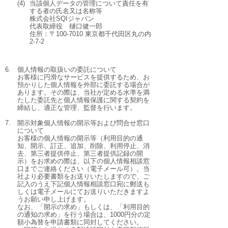
(4)
当該個人データの管理について責任を有
する者の氏名又は名称等
株式会社SQIジャパン
代表取締役 樋口健一郎
住所：〒100-7010 東京都千代田区丸の内
2-7-2
6.
個人情報の取扱いの委託について
お客様に円滑なサービスを提供するため、お
預かりした個人情報を外部に委託する場合が
あります。その際は、当社が定める水準を満
たした委託先と個人情報保護に関する契約を
締結し、適正な管理、監督を行います。
7.
開示対象個人情報の開示等および問合せ窓口
について
お客様の個人情報の開示等（利用目的の通
知、開示、訂正、追加、削除、利用停止、消
去、第三者提供停止、第三者提供記録の開
示）をお求めの際は、以下の個人情報相談窓
口までご連絡ください（電子メール可）。当
社より必要書類をお送りいたしますので、ご
記入のうえ下記個人情報相談窓口宛に郵送も
しくは電子メールにてお送りいただきますよ
うお願い申し上げます。
なお、「開示の求め」もしくは、「利用目的
の通知の求め」を行う場合は、1000円分の定
額小為替を申請書類に同封してください。