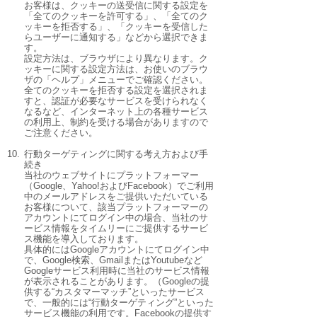
お客様は、クッキーの送受信に関する設定を
「全てのクッキーを許可する」、「全てのク
ッキーを拒否する」、「クッキーを受信した
らユーザーに通知する」などから選択できま
す。
設定方法は、ブラウザにより異なります。ク
ッキーに関する設定方法は、お使いのブラウ
ザの「ヘルプ」メニューでご確認ください。
全てのクッキーを拒否する設定を選択されま
すと、認証が必要なサービスを受けられなく
なるなど、インターネット上の各種サービス
の利用上、制約を受ける場合がありますので
ご注意ください。
10.
行動ターゲティングに関する考え方および手
続き
当社のウェブサイトにプラットフォーマー
（Google、Yahoo!およびFacebook）でご利用
中のメールアドレスをご提供いただいている
お客様について、該当プラットフォーマーの
アカウントにてログイン中の場合、当社のサ
ービス情報をタイムリーにご提供するサービ
ス機能を導入しております。
具体的にはGoogleアカウントにてログイン中
で、Google検索、GmailまたはYoutubeなど
Googleサービス利用時に当社のサービス情報
が表示されることがあります。（Googleの提
供する“カスタマーマッチ”といったサービス
で、一般的には“行動ターゲティング”といった
サービス機能の利用です。Facebookの提供す