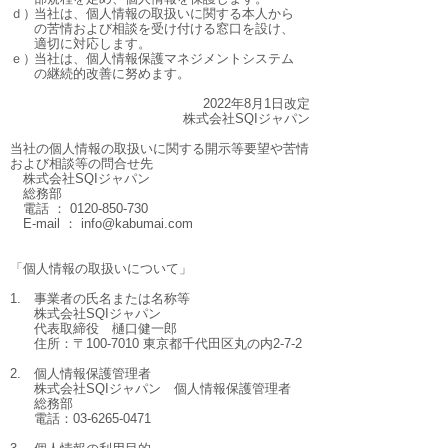
ｄ）
当社は、個人情報の取扱いに関する本人から
の苦情および相談を受け付ける窓口を設け、
適切に対応します。
ｅ）
当社は、個人情報保護マネジメントシステム
の継続的改善に努めます。
2022年8月1日改定
株式会社SQIジャパン
当社の個人情報の取扱いに関する開示等要望や苦情
および相談等の問合せ先
株式会社SQIジャパン
総務部
電話 ： 0120-850-730
E-mail ： info@kabumai.com
「個人情報の取扱いについて」
1.
事業者の氏名または名称等
株式会社SQIジャパン
代表取締役 樋口健一郎
住所：〒100-7010 東京都千代田区丸の内2-7-2
2.
個人情報保護管理者
株式会社SQIジャパン 個人情報保護管理者
総務部
電話：03-6265-0471