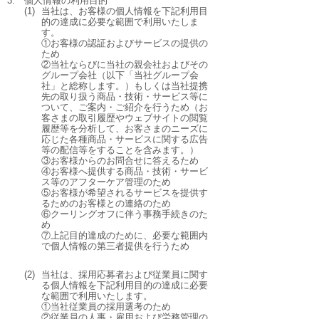
3.
個人情報の利用目的
(1)
当社は、お客様の個人情報を下記利用目
的の達成に必要な範囲で利用いたしま
す。
①お客様の認証およびサービスの提供の
ため
②当社ならびに当社の親会社およびその
グループ会社（以下「当社グループ会
社」と総称します。）もしくは当社提携
先の取り扱う商品・技術・サービス等に
ついて、ご案内・ご紹介を行うため（お
客さまの取引履歴やウェブサイトの閲覧
履歴等を分析して、お客さまのニーズに
応じた各種商品・サービスに関する広告
等の配信等をすることを含みます。）
③お客様からのお問合せに答えるため
④お客様へ提供する商品・技術・サービ
ス等のアフターケア管理のため
⑤お客様が希望されるサービスを提供す
るためのお客様との連絡のため
⑥クーリングオフに伴う事務手続きのた
め
⑦上記目的達成のために、必要な範囲内
で個人情報の第三者提供を行うため
(2)
当社は、採用応募者および従業員に関す
る個人情報を下記利用目的の達成に必要
な範囲で利用いたします。
①当社従業員の採用選考のため
②従業員の人事・雇用および労務管理の