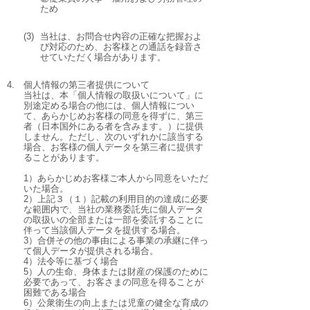
ため
(3)
当社は、お問合せ内容の正確な把握およ
び対応のため、お客様との通話を録音さ
せていただく場合があります。
4.
個人情報の第三者提供について
当社は、本「個人情報の取扱いについて」に
別途定める場合の他には、個人情報につい
て、あらかじめお客様の同意を得ずに、第三
者（日本国外にある者を含みます。）に提供
しません。ただし、次のいずれかに該当する
場合、お客様の個人データを第三者に提供す
ることがあります。
1）あらかじめお客様ご本人から同意をいただ
いた場合。
2）上記３（１）記載の利用目的の達成に必要
な範囲内で、当社の業務委託先に個人データ
の取扱いの全部または一部を委託することに
伴って当該個人データを提供する場合。
3）合併その他の事由による事業の承継に伴っ
て個人データが提供される場合。
4）法令等に基づく場合
5）人の生命、身体または財産の保護のために
必要であって、お客さまの同意を得ることが
困難である場合
6）公衆衛生の向上または児童の健全な育成の