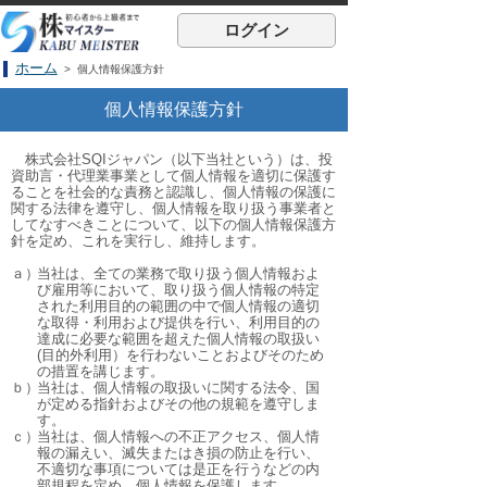
ログイン
ホーム
> 個人情報保護方針
個人情報保護方針
株式会社SQIジャパン（以下当社という）は、投
資助言・代理業事業として個人情報を適切に保護す
ることを社会的な責務と認識し、個人情報の保護に
関する法律を遵守し、個人情報を取り扱う事業者と
してなすべきことについて、以下の個人情報保護方
針を定め、これを実行し、維持します。
ａ）
当社は、全ての業務で取り扱う個人情報およ
び雇用等において、取り扱う個人情報の特定
された利用目的の範囲の中で個人情報の適切
な取得・利用および提供を行い、利用目的の
達成に必要な範囲を超えた個人情報の取扱い
(目的外利用）を行わないことおよびそのため
の措置を講じます。
ｂ）
当社は、個人情報の取扱いに関する法令、国
が定める指針およびその他の規範を遵守しま
す。
ｃ）
当社は、個人情報への不正アクセス、個人情
報の漏えい、滅失またはき損の防止を行い、
不適切な事項については是正を行うなどの内
部規程を定め、個人情報を保護します。