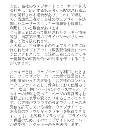
また、当社のウェブサイトでは、ヤフー株式
会社をはじめとする第三者から配信される広
告が掲載される場合があり、これに関連し
て、当該第三者が、当社のウェブサイトを訪
問したユーザーのクッキー情報等を取得し、
利用している場合があります。
当該第三者によって取得されたクッキー情報
等は、当該第三者のプライバシーポリシーに
従って取り扱われます。
お客様は、当該第三者のウェブサイト内に設
けられたオプトアウト（広告配信停止）ペー
ジにアクセスして、当該第三者によるクッキ
ー情報等の広告配信への利用を停止すること
ができます。
クッキーとは、ウェブページを利用したとき
に、ブラウザとサーバーとの間で送受信した
利用履歴や入力内容等を、お客様のコンピュ
ータにファイルとして保存しておく仕組みで
す。 次回、同じページにアクセスすると、ク
ッキーの情報を使って、ページの運営者はお
客様ごとに表示を変えたりすることができま
す。お客様がブラウザの設定でクッキーの送
受信を許可している場合、ウェブサイトは、
お客様のブラウザからクッキーを取得できま
す。 なお、お客様のブラウザは、プライバシ
ー保護のため、そのウェブサイトのサーバー
が送受信したクッキーのみを送信します。