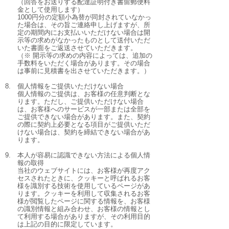
（回答をお送りする配達証明付き書留郵便料
金として使用します）
1000円分の定額小為替が同封されていなかっ
た場合は、その旨ご連絡申し上げますが、所
定の期間内にお支払いいただけない場合は開
示等の求めがなかったものとして送付いただ
いた書面をご返送させていただきます。
（※ 開示等の求めの内容によっては、追加の
手数料をいただく場合があります。その場合
は事前に見積書を出させていただきます。）
8.
個人情報をご提供いただけない場合
個人情報のご提供は、お客様の任意判断とな
ります。ただし、ご提供いただけない場合
は、お客様へのサービスが一部または全部を
ご提供できない場合があります。また、契約
の際に契約上必要となる項目がご提供いただ
けない場合は、契約を締結できない場合があ
ります。
9.
本人が容易に認識できない方法による個人情
報の取得
当社のウェブサイトには、お客様が再度アク
セスされたときに、クッキーと呼ばれるお客
様を識別する技術を使用しているページがあ
ります。クッキーを利用して収集されるお客
様が閲覧したページに関する情報を、お客様
の識別情報と組み合わせ、お客様の情報とし
て利用する場合がありますが、その利用目的
は上記の目的に限定しています。