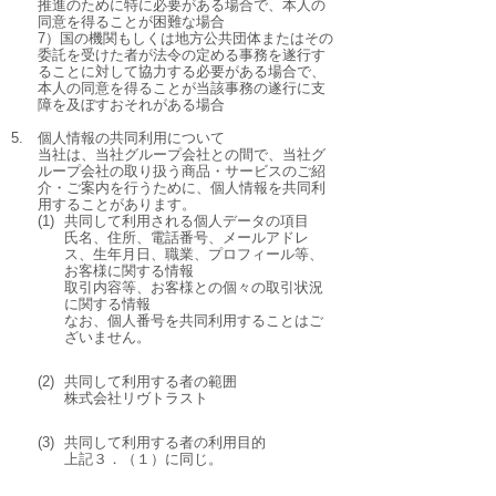
推進のために特に必要がある場合で、本人の
同意を得ることが困難な場合
7）国の機関もしくは地方公共団体またはその
委託を受けた者が法令の定める事務を遂行す
ることに対して協力する必要がある場合で、
本人の同意を得ることが当該事務の遂行に支
障を及ぼすおそれがある場合
5.
個人情報の共同利用について
当社は、当社グループ会社との間で、当社グ
ループ会社の取り扱う商品・サービスのご紹
介・ご案内を行うために、個人情報を共同利
用することがあります。
(1)
共同して利用される個人データの項目
氏名、住所、電話番号、メールアドレ
ス、生年月日、職業、プロフィール等、
お客様に関する情報
取引内容等、お客様との個々の取引状況
に関する情報
なお、個人番号を共同利用することはご
ざいません。
(2)
共同して利用する者の範囲
株式会社リヴトラスト
(3)
共同して利用する者の利用目的
上記３．（１）に同じ。