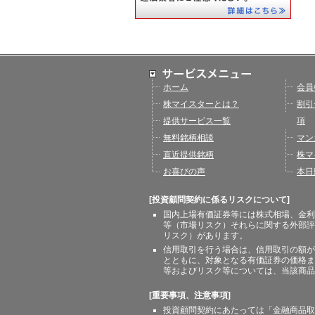
ホーム
会員
株マイスターとは？
割引
提供サービス一覧
項
無料銘柄相談
マン
直近提供銘柄
株マ
お喜びの声
本日
[投資顧問契約に係るリスクについて]
国内上場有価証券等には株式相場、金利
等（市場リスク）それらに関する外部評
リスク）があります。
信用取引を行う場合は、信用取引の額が
とともに、対象となる有価証券の価格ま
等およびリスク等については、当該商品
[重要事項、注意事項]
投資顧問契約にあたっては「金融商品取