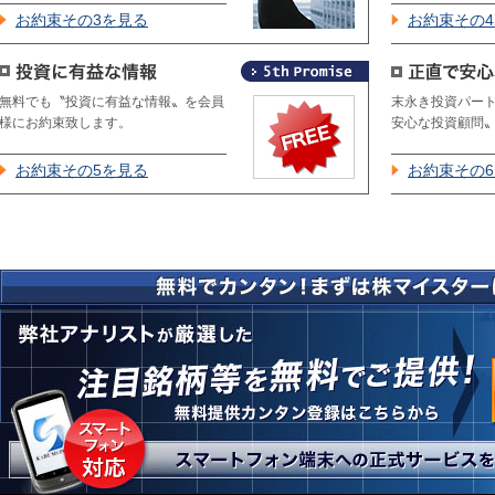
お約束その3を見る
お約束その
無料でも〝投資に有益な情報〟を会員
末永き投資パー
様にお約束致します。
安心な投資顧問
お約束その5を見る
お約束その