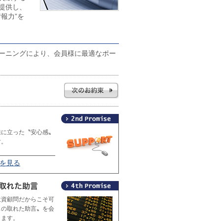
提供し、
報力”を
ーニングにより、会員様に最適なポー
線に立った〝安心感〟
す。
2を見る
投資顧問だからこそ可
スの取れた助言〟を会
します。