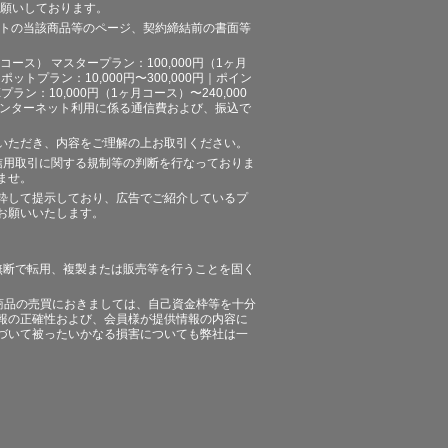
お願いしております。
イトの当該商品等のページ、契約締結前の書面等
ース） マスタープラン：100,000円（1ヶ月
ポットプラン：10,000円〜300,000円｜ポイン
プラン：10,000円（1ヶ月コース）〜240,000
途、インターネット利用に係る通信費および、振込で
いただき、内容をご理解の上お取引ください。
信用取引に関する規制等の判断を行なっておりま
ませ。
粋して提示しており、広告でご紹介しているプ
お願いいたします。
無断で転用、複製または販売等を行うことを固く
商品の売買におきましては、自己資金枠等を十分
報の正確性および、会員様が提供情報の内容に
づいて被ったいかなる損害についても弊社は一