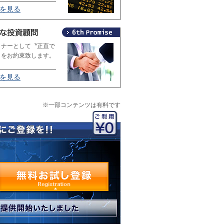
4を見る
トナーとして〝正直で
〟をお約束致します。
6を見る
※一部コンテンツは有料です