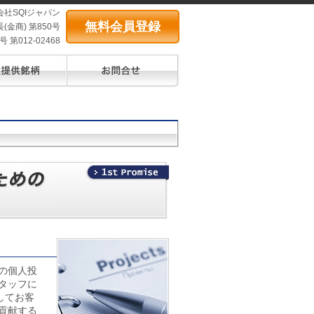
会社SQIジャパン
無料会員登録
(金商) 第850号
第012-02468
の個人投
タッフに
してお客
貢献する