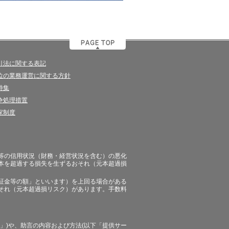
引法に関する表記
位の業務運営に関する方針
特集
争処理措置
家制度
等の信用状況（財務・経営状況を含む）の悪化
本を超過する損失を生ずるおそれ（元本超過損
証金等の額」といいます）を上回る場合がある
それ（元本超過損リスク）があります。手数料
」)や、助言の内容および方法(以下「提供サー