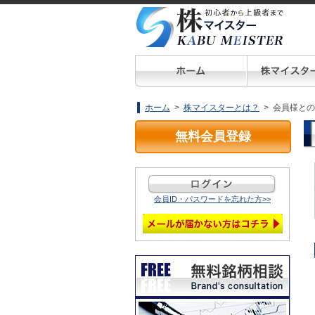
ホーム
>
株マイスターとは？
> 会員様と
無料会員登録
会員ID・パスワードを忘れた方>>