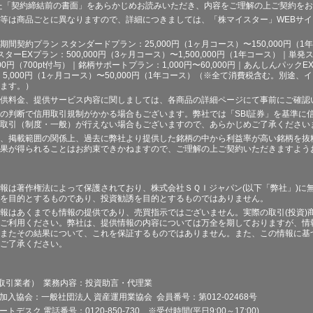
た「契約締結前の書面」をあらかじめお読みいただき、内容をご理解の上ご契約を
等は商品ごとに異なりますので、詳細につきましては、「株マイスター」WEBサ
契約プラン スタンダードプラン：25,000円（1ヶ月コース）〜150,000円（1年コ
スターEXプラン：500,000円（3ヶ月コース）〜1,500,000円（1年コース）｜単発ス
000円（700pt付与）｜銘柄サポートプラン：1,000円〜60,000円｜あんしんパックEX
ラン：5,000円（1ヶ月コース）〜50,000円（1年コース）（※全て消費税含む。別
ます。）
供料金、提供サービス内容に関しましては、各商品の詳細ページにて事前にご確認
の判断で信用取引規制がかかる場合もございます。弊社では「SBI証券」を基準に
取引（制度・一般）が行えない場合もございますので、あらかじめご了承ください
、掲載範囲の関係上、過去に弊社より提供した銘柄の中から利益率が高い銘柄を抜
果が得られることはお約束できかねますので、ご理解の上ご契約いただきますよう
報は著作権法によって保護されており、株式会社ＳＱＩジャパン(以下「弊社」)に
を目的とするものであり、投資勧誘を目的とするものではありません。
報はあくまでも情報の提供であり、売買指示ではございません。実際の取引(投資)
ご利用ください。弊社は、提供情報の内容については万全を期しておりますが、情
またその結果について、これを保証するものではありません。また、この情報に基
ご了承ください。
品取引業者） 業務内容：投資助言・代理業
加入協会：一般社団法人 資産運用業協会 会員番号：第012-02468号
デスク 電話番号：0120-850-730 ※受付時間(平日9:00～17:00)