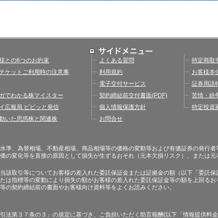
様との6つのお約束
よくある質問
特定商取
チケットご利用時の注意事
利用規約
お客様本
電子交付サービス
証券用語
ガでわかる株マイスター
契約締結前交付書面(PDF)
苦情・紛
イ広報局 ビビッと発信
個人情報保護方針
特定投資
動いた思惑株と関連株
お問合せ
水準、為替相場、不動産相場、商品相場等の価格の変動等および有価証券の発行者
価の変化等を直接の原因として損失が生ずるおそれ（元本欠損リスク）、または元
当該取引等についてお客様の差入れた委託保証金または証拠金の額（以下「委託保
たは指標等の変動により損失の額がお客様の差入れた委託保証金等の額を上回るお
等の契約締結前の書面やお客様向け資料等をよくお読みください。
引法第３７条の３」の規定に基づき、ご負担いただく助言報酬(以下「情報提供料金