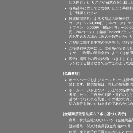
ビス内容」)、リスクや留意点を記載し
各商品等に際してご負担いただく手数料
をご確認ください。
投資顧問契約による各商品の報酬金額 期間
コース）〜750,000円（1年コース） マ
トプラン：5,000円（60pt付与）〜50,
円（2年コース）｜銘柄Choice!!プ
のお申込みの場合は振込手数料がかかり
ご契約に関する事前の注意事項、情報提
ご提供銘柄の中には、取引所や証券会社
すが、ご利用の証券会社によっては信用
広告に掲載中の過去銘柄につきましては
ランによる投資助言で必ずこのような結
[免責事項]
ホームページおよびメール上での提供情
禁じます。提供情報は、弊社の情報提供
ホームページおよびメール上での提供情
考慮した上、ご自身の判断・責任のもと
基づいて行われる取引、その他の行為、
切の責任を負いかねますのであらかじめ
[金融商品取引法第３７条に基づく表示]
商号：株式会社SQIジャパン（金融商
登録番号：関東財務局長(金商)第850号 
住所：東京都千代田区丸の内2-7-2 サポート