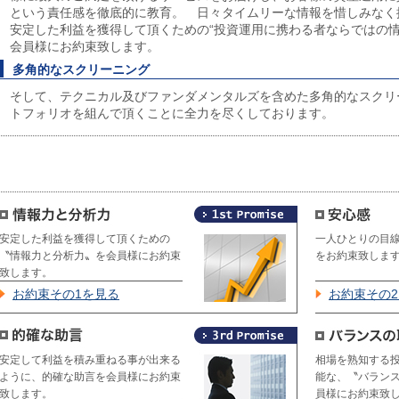
という責任感を徹底的に教育。 日々タイムリーな情報を惜しみなく
安定した利益を獲得して頂くための“投資運用に携わる者ならではの情
会員様にお約束致します。
多角的なスクリーニング
そして、テクニカル及びファンダメンタルズを含めた多角的なスクリ
トフォリオを組んで頂くことに全力を尽くしております。
安定した利益を獲得して頂くための
一人ひとりの目
〝情報力と分析力〟を会員様にお約束
をお約束致しま
致します。
お約束その1を見る
お約束その
安定して利益を積み重ねる事が出来る
相場を熟知する
ように、的確な助言を会員様にお約束
能な、〝バラン
致します。
員様にお約束致