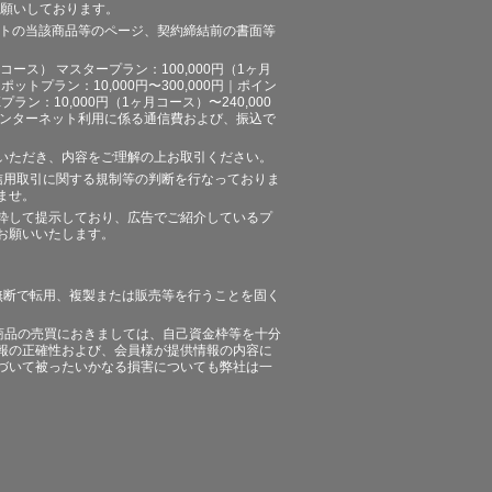
お願いしております。
イトの当該商品等のページ、契約締結前の書面等
ース） マスタープラン：100,000円（1ヶ月
ポットプラン：10,000円〜300,000円｜ポイン
プラン：10,000円（1ヶ月コース）〜240,000
途、インターネット利用に係る通信費および、振込で
いただき、内容をご理解の上お取引ください。
信用取引に関する規制等の判断を行なっておりま
ませ。
粋して提示しており、広告でご紹介しているプ
お願いいたします。
無断で転用、複製または販売等を行うことを固く
商品の売買におきましては、自己資金枠等を十分
報の正確性および、会員様が提供情報の内容に
づいて被ったいかなる損害についても弊社は一