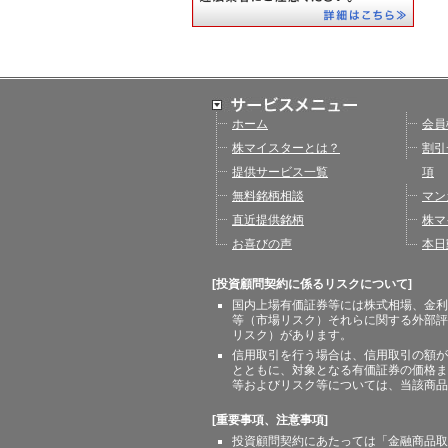
ホーム
会員
株マイスターとは？
割引
提供サービス一覧
項
無料銘柄相談
マン
直近提供銘柄
株マ
お喜びの声
本日
[投資顧問契約に係るリスクについて]
国内上場有価証券等には株式相場、金利
等（市場リスク）それらに関する外部評
リスク）があります。
信用取引を行う場合は、信用取引の額が
とともに、対象となる有価証券の価格ま
等およびリスク等については、当該商品
[重要事項、注意事項]
投資顧問契約にあたっては「金融商品取