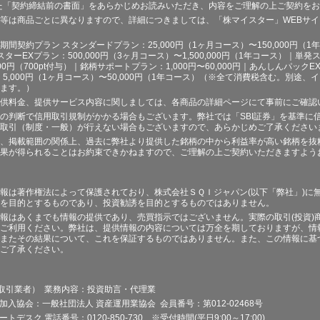
た「契約締結前の書面」をあらかじめお読みいただき、内容をご理解の上ご契約を
等は商品ごとに異なりますので、詳細につきましては、「株マイスター」WEBサ
契約プラン スタンダードプラン：25,000円（1ヶ月コース）〜150,000円（1年コ
スターEXプラン：500,000円（3ヶ月コース）〜1,500,000円（1年コース）｜単発ス
000円（700pt付与）｜銘柄サポートプラン：1,000円〜60,000円｜あんしんパックEX
ラン：5,000円（1ヶ月コース）〜50,000円（1年コース）（※全て消費税含む。別
ます。）
供料金、提供サービス内容に関しましては、各商品の詳細ページにて事前にご確認
の判断で信用取引規制がかかる場合もございます。弊社では「SBI証券」を基準に
取引（制度・一般）が行えない場合もございますので、あらかじめご了承ください
、掲載範囲の関係上、過去に弊社より提供した銘柄の中から利益率が高い銘柄を抜
果が得られることはお約束できかねますので、ご理解の上ご契約いただきますよう
報は著作権法によって保護されており、株式会社ＳＱＩジャパン(以下「弊社」)に
を目的とするものであり、投資勧誘を目的とするものではありません。
報はあくまでも情報の提供であり、売買指示ではございません。実際の取引(投資)
ご利用ください。弊社は、提供情報の内容については万全を期しておりますが、情
またその結果について、これを保証するものではありません。また、この情報に基
ご了承ください。
品取引業者） 業務内容：投資助言・代理業
加入協会：一般社団法人 資産運用業協会 会員番号：第012-02468号
デスク 電話番号：0120-850-730 ※受付時間(平日9:00～17:00)