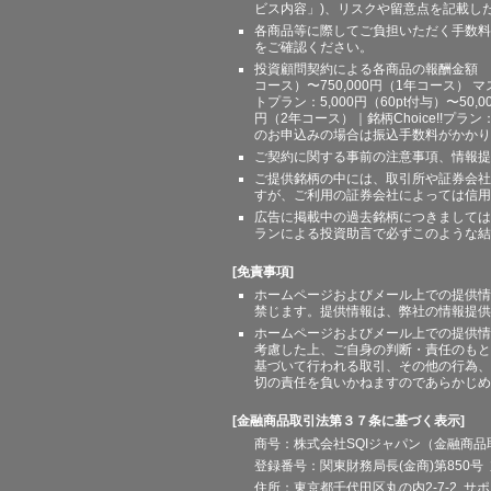
ビス内容」)、リスクや留意点を記載し
各商品等に際してご負担いただく手数料
をご確認ください。
投資顧問契約による各商品の報酬金額 期間
コース）〜750,000円（1年コース） マ
トプラン：5,000円（60pt付与）〜50,
円（2年コース）｜銘柄Choice!!プ
のお申込みの場合は振込手数料がかかり
ご契約に関する事前の注意事項、情報提
ご提供銘柄の中には、取引所や証券会社
すが、ご利用の証券会社によっては信用
広告に掲載中の過去銘柄につきましては
ランによる投資助言で必ずこのような結
[免責事項]
ホームページおよびメール上での提供情
禁じます。提供情報は、弊社の情報提供
ホームページおよびメール上での提供情
考慮した上、ご自身の判断・責任のもと
基づいて行われる取引、その他の行為、
切の責任を負いかねますのであらかじめ
[金融商品取引法第３７条に基づく表示]
商号：株式会社SQIジャパン（金融商
登録番号：関東財務局長(金商)第850号 
住所：東京都千代田区丸の内2-7-2 サポート