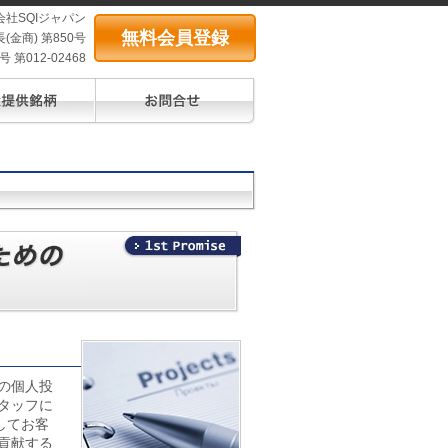
会社SQIジャパン
無料会員登録
(金商) 第850号
第012-02468
の個人投
タッフに
してお客
貢献する