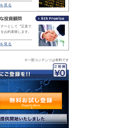
4を見る
トナーとして〝正直で
〟をお約束致します。
6を見る
※一部コンテンツは有料です