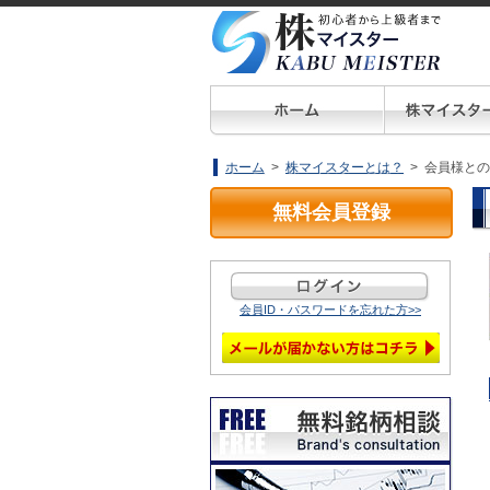
ホーム
>
株マイスターとは？
> 会員様と
無料会員登録
会員ID・パスワードを忘れた方>>