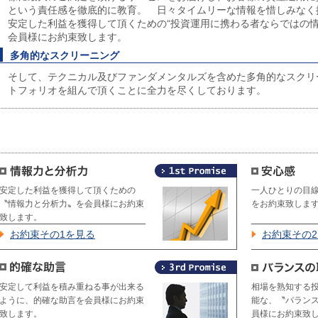
という責任感を徹底的に教育。 日々タイムリーな情報を惜しみなく
安定した利益を獲得して頂くための“投資運用に携わる者ならではの情
会員様にお約束致します。
多角的なスクリーニング
そして、テクニカル及びファンダメンタルズを含めた多角的なスクリ
トフォリオを組んで頂くことに全力を尽くしております。
安定した利益を獲得して頂くための
一人ひとりの目
〝情報力と分析力〟を会員様にお約束
をお約束致しま
致します。
お約束その1を見る
お約束その
安定して利益を積み重ねる事が出来る
相場を熟知する
ように、的確な助言を会員様にお約束
能な、〝バラン
致します。
員様にお約束致