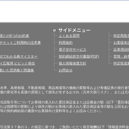
様との6つのお約束
よくある質問
特定商取
チケットご利用時の注意事
利用規約
お客様本
電子交付サービス
証券用語
ガでわかる株マイスター
契約締結前交付書面(PDF)
苦情・紛
イ広報局 ビビッと発信
個人情報保護方針
特定投資
動いた思惑株と関連株
お問合せ
水準、為替相場、不動産相場、商品相場等の価格の変動等および有価証券の発行者
価の変化等を直接の原因として損失が生ずるおそれ（元本欠損リスク）、または元
当該取引等についてお客様の差入れた委託保証金または証拠金の額（以下「委託保
たは指標等の変動により損失の額がお客様の差入れた委託保証金等の額を上回るお
等の契約締結前の書面やお客様向け資料等をよくお読みください。
引法第３７条の３」の規定に基づき、ご負担いただく助言報酬(以下「情報提供料金