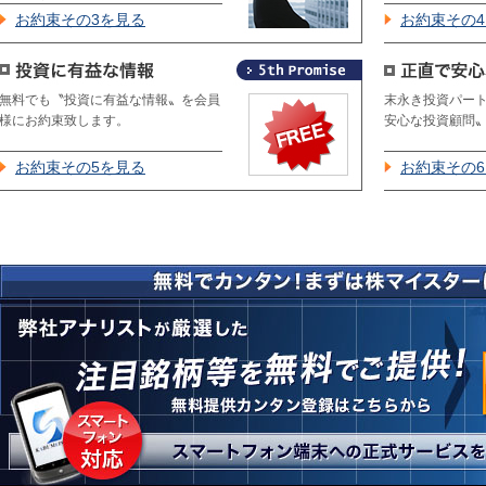
お約束その3を見る
お約束その
無料でも〝投資に有益な情報〟を会員
末永き投資パー
様にお約束致します。
安心な投資顧問
お約束その5を見る
お約束その