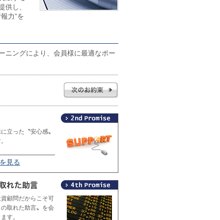
提供し、
報力”を
ーニングにより、会員様に最適なポー
線に立った〝安心感〟
す。
2を見る
投資顧問だからこそ可
スの取れた助言〟を会
します。