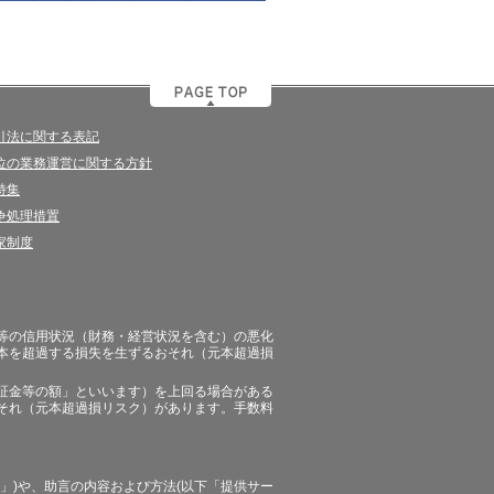
引法に関する表記
位の業務運営に関する方針
特集
争処理措置
家制度
等の信用状況（財務・経営状況を含む）の悪化
本を超過する損失を生ずるおそれ（元本超過損
証金等の額」といいます）を上回る場合がある
それ（元本超過損リスク）があります。手数料
」)や、助言の内容および方法(以下「提供サー