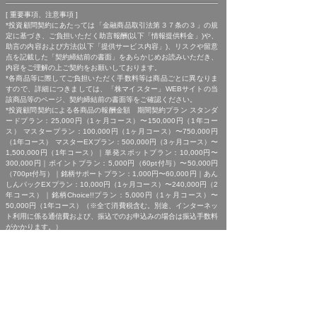
[ 重要事項、注意事項 ]
*投資顧問契約にあたっては「金融商品取引法第３７条の３」の規
定に基づき、ご負担いただく助言報酬(以下「情報提供料金」)や、
助言の内容および方法(以下「提供サービス内容」)、リスクや留意
点を記載した「契約締結前の書面」をあらかじめお読みいただき、
内容をご理解の上ご契約をお願いしております。
*各商品等に際してご負担いただく手数料等は商品ごとに異なりま
すので、詳細につきましては、「株マイスター」WEBサイトの当
該商品等のページ、契約締結前の書面等をご確認ください。
*投資顧問契約による各商品の報酬金額 期間契約プラン スタンダ
ードプラン：25,000円（1ヶ月コース）〜150,000円（1年コー
ス） マスタープラン：100,000円（1ヶ月コース）〜750,000円
（1年コース） マスターEXプラン：500,000円（3ヶ月コース）〜
1,500,000円（1年コース）｜単発スポットプラン：10,000円〜
300,000円｜ポイントプラン：5,000円（60pt付与）〜50,000円
（700pt付与）｜銘柄サポートプラン：1,000円〜60,000円｜あん
しんパックEXプラン：10,000円（1ヶ月コース）〜240,000円（2
年コース）｜銘柄Choice!!プラン：5,000円（1ヶ月コース）〜
50,000円（1年コース）（※全て消費税含む。別途、インターネッ
ト利用に係る通信費および、振込でのお申込みの場合は振込手数料
がかかります。）
*ご契約に関する事前の注意事項、情報提供料金、提供サービス内
容に関しましては、各商品の詳細ページにて事前にご確認いただ
き、内容をご理解の上お取引ください。
*ご提供銘柄の中には、取引所や証券会社の判断で信用取引規制が
かかる場合もございます。弊社では「SBI証券」を基準に信用取引
に関する規制等の判断を行なっておりますが、ご利用の証券会社に
よっては信用取引(制度・一般)が行えない場合もございますので、
あらかじめご了承くださいませ。