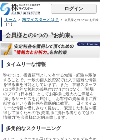
ログイン
ホーム
株マイスターとは？
>
> 会員様との６つのお約束
【１】
会員様との6つの〝お約束〟
タイムリーな情報
弊社では、投資顧問として有する知識・経験を駆使
することで、一般の個人投資家では入手困難な情報
を得る事を可能としています。また、在籍スタッフ
には率先的な勉強の義務付けだけではなく、“相場
のプロ”（日本株）としてお客様に最大のご満足を
頂けるサービスをお届けし、お客様の資産運用に貢
献するという責任感を徹底的に教育。 日々タイム
リーな情報を惜しみなく提供し、安定した利益を獲
得して頂くための“投資運用に携わる者ならではの
情報力”を会員様にお約束致します。
多角的なスクリーニング
そして、テクニカル及びファンダメンタルズを含め