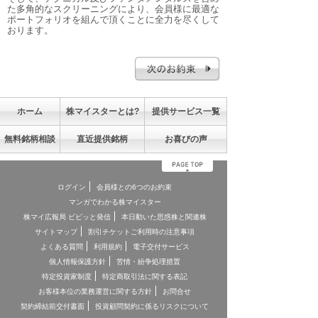
た多角的なスクリーニングにより、会員様に最適な
ポートフォリオを組んで頂くことに全力を尽くして
おります。
ホーム
株マイスターとは?
提供サービス一覧
無料銘柄相談
直近提供銘柄
お喜びの声
ログイン
会員様との6つのお約束
マンガでわかる株マイスター
株マイ広報局 ビビッと発信
本日動いた思惑株と関連株
サイトマップ
割引チケットご利用時の注意事項
よくある質問
利用規約
電子交付サービス
個人情報保護方針
苦情・紛争処理措置
特定投資家制度
特定商取引法に関する表記
お客様本位の業務運営に関する方針
お問合せ
契約締結前交付書面
投資顧問契約に係るリスクについて