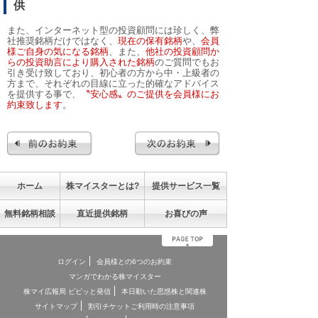
供
また、インターネット型の投資顧問には珍しく、弊
社推奨銘柄だけではなく、
現在の保有銘柄
や、
会員
様ご自身の気になる銘柄
、また、
他社の投資顧問か
らの投資助言により購入された銘柄
のご質問でもお
引き受け致しており、初心者の方から中・上級者の
方まで、それぞれの目線に立った的確なアドバイス
を提供する事で、
〝安心感〟のご提供を会員様にお
約束致します
。
ホーム
株マイスターとは?
提供サービス一覧
無料銘柄相談
直近提供銘柄
お喜びの声
ログイン
会員様との6つのお約束
マンガでわかる株マイスター
株マイ広報局 ビビッと発信
本日動いた思惑株と関連株
サイトマップ
割引チケットご利用時の注意事項