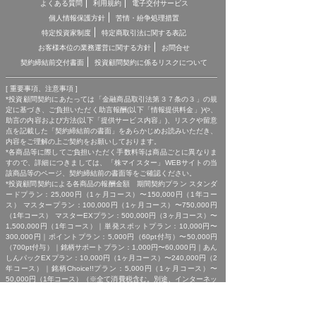
よくある質問
利用規約
電子交付サービス
個人情報保護方針
苦情・紛争処理措置
特定投資家制度
特定商取引法に関する表記
お客様本位の業務運営に関する方針
お問合せ
契約締結前交付書面
投資顧問契約に係るリスクについて
[ 重要事項、注意事項 ]
*投資顧問契約にあたっては「金融商品取引法第３７条の３」の規
定に基づき、ご負担いただく助言報酬(以下「情報提供料金」)や、
助言の内容および方法(以下「提供サービス内容」)、リスクや留意
点を記載した「契約締結前の書面」をあらかじめお読みいただき、
内容をご理解の上ご契約をお願いしております。
*各商品等に際してご負担いただく手数料等は商品ごとに異なりま
すので、詳細につきましては、「株マイスター」WEBサイトの当
該商品等のページ、契約締結前の書面等をご確認ください。
*投資顧問契約による各商品の報酬金額 期間契約プラン スタンダ
ードプラン：25,000円（1ヶ月コース）〜150,000円（1年コー
ス） マスタープラン：100,000円（1ヶ月コース）〜750,000円
（1年コース） マスターEXプラン：500,000円（3ヶ月コース）〜
1,500,000円（1年コース）｜単発スポットプラン：10,000円〜
300,000円｜ポイントプラン：5,000円（60pt付与）〜50,000円
（700pt付与）｜銘柄サポートプラン：1,000円〜60,000円｜あん
しんパックEXプラン：10,000円（1ヶ月コース）〜240,000円（2
年コース）｜銘柄Choice!!プラン：5,000円（1ヶ月コース）〜
50,000円（1年コース）（※全て消費税含む。別途、インターネッ
ト利用に係る通信費および、振込でのお申込みの場合は振込手数料
がかかります。）
*ご契約に関する事前の注意事項、情報提供料金、提供サービス内