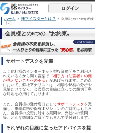
ログイン
ホーム
株マイスターとは？
>
> 会員様との６つのお約束
【２】
会員様との6つの〝お約束〟
サポートデスクを完備
よく他社様のインターネット型投資顧問をご利用さ
れている方から聞く言葉で
『相手方（助言者）の顔
が見えないことへの不安』
があげられます。この点
において、弊社アナリストは、相場や銘柄の分析や
見解だけでなく、会員様の目線に立っての懇切丁寧
な対応を心掛けております。
また、会員様の受付窓口として
サポートデスク
を完
備し、推奨銘柄や保有ポジションのご質問はもちろ
ん、会員様の投資に対する疑問や、弊社への質問
等、どんな微細なご質問でも喜んで受付致します。
それぞれの目線に立ったアドバイスを提