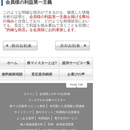
会員様の利益第一主義
このような明確な指示ができるのも、徹底した情報
分析の証明と、
会員様の利益第一主義を掲げる弊社
の強み
と自負しており、どのような相場状況におい
ても、安定して利益を積み重ねて頂くことを目標に
〝的確な助言〟を会員様にお約束致します
。
ホーム
株マイスターとは?
提供サービス一覧
無料銘柄相談
直近提供銘柄
お喜びの声
ログイン
会員様との6つのお約束
マンガでわかる株マイスター
株マイ広報局 ビビッと発信
本日動いた思惑株と関連株
サイトマップ
割引チケットご利用時の注意事項
よくある質問
利用規約
電子交付サービス
個人情報保護方針
苦情・紛争処理措置