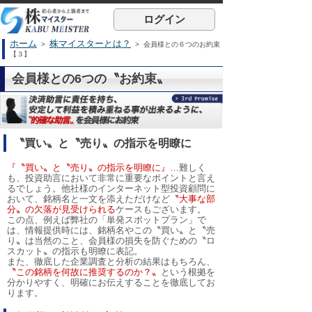
ログイン
ホーム
株マイスターとは？
>
> 会員様との６つのお約束
【３】
会員様との6つの〝お約束〟
〝買い〟と〝売り〟の指示を明瞭に
『〝買い〟と〝売り〟の指示を明瞭に』…
難しく
も、投資助言において非常に重要なポイントと言え
るでしょう。他社様のインターネット型投資顧問に
おいて、銘柄名と一文を添えただけなど
〝大事な部
分〟の欠落が見受けられる
ケースもございます。
この点、例えば弊社の「単発スポットプラン」で
は、情報提供時には、銘柄名やこの〝買い〟と〝売
り〟は当然のこと、会員様の損失を防ぐための〝ロ
スカット〟の指示も明瞭に表記。
また、徹底した企業調査と分析の結果はもちろん、
〝この銘柄を何故に推奨するのか？〟
という根拠を
分かりやすく、明確にお伝えすることを徹底してお
ります。