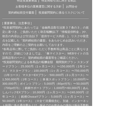
特定投資家制度
特定商取引法に関する表記
お客様本位の業務運営に関する方針
お問合せ
契約締結前交付書面
投資顧問契約に係るリスクについて
[ 重要事項、注意事項 ]
*投資顧問契約にあたっては「金融商品取引法第３７条の３」の規
定に基づき、ご負担いただく助言報酬(以下「情報提供料金」)や、
助言の内容および方法(以下「提供サービス内容」)、リスクや留意
点を記載した「契約締結前の書面」をあらかじめお読みいただき、
内容をご理解の上ご契約をお願いしております。
*各商品等に際してご負担いただく手数料等は商品ごとに異なりま
すので、詳細につきましては、「株マイスター」WEBサイトの当
該商品等のページ、契約締結前の書面等をご確認ください。
*投資顧問契約による各商品の報酬金額 期間契約プラン スタンダ
ードプラン：25,000円（1ヶ月コース）〜150,000円（1年コー
ス） マスタープラン：100,000円（1ヶ月コース）〜750,000円
（1年コース） マスターEXプラン：500,000円（3ヶ月コース）〜
1,500,000円（1年コース）｜単発スポットプラン：10,000円〜
300,000円｜ポイントプラン：5,000円（60pt付与）〜50,000円
（700pt付与）｜銘柄サポートプラン：1,000円〜60,000円｜あん
しんパックEXプラン：10,000円（1ヶ月コース）〜240,000円（2
年コース）｜銘柄Choice!!プラン：5,000円（1ヶ月コース）〜
50,000円（1年コース）（※全て消費税含む。別途、インターネッ
ト利用に係る通信費および、振込でのお申込みの場合は振込手数料
がかかります。）
*ご契約に関する事前の注意事項、情報提供料金、提供サービス内
容に関しましては、各商品の詳細ページにて事前にご確認いただ
き、内容をご理解の上お取引ください。
*ご提供銘柄の中には、取引所や証券会社の判断で信用取引規制が