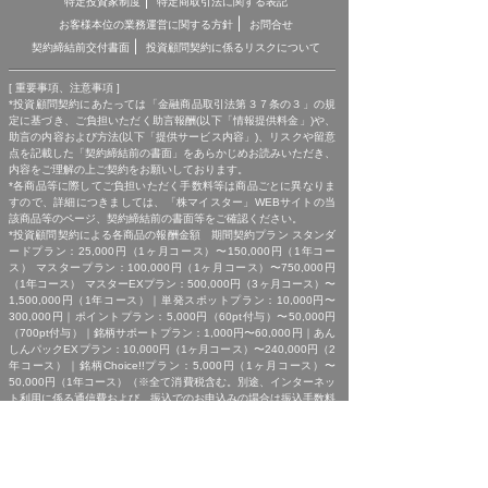
特定投資家制度
特定商取引法に関する表記
お客様本位の業務運営に関する方針
お問合せ
契約締結前交付書面
投資顧問契約に係るリスクについて
[ 重要事項、注意事項 ]
*投資顧問契約にあたっては「金融商品取引法第３７条の３」の規
定に基づき、ご負担いただく助言報酬(以下「情報提供料金」)や、
助言の内容および方法(以下「提供サービス内容」)、リスクや留意
点を記載した「契約締結前の書面」をあらかじめお読みいただき、
内容をご理解の上ご契約をお願いしております。
*各商品等に際してご負担いただく手数料等は商品ごとに異なりま
すので、詳細につきましては、「株マイスター」WEBサイトの当
該商品等のページ、契約締結前の書面等をご確認ください。
*投資顧問契約による各商品の報酬金額 期間契約プラン スタンダ
ードプラン：25,000円（1ヶ月コース）〜150,000円（1年コー
ス） マスタープラン：100,000円（1ヶ月コース）〜750,000円
（1年コース） マスターEXプラン：500,000円（3ヶ月コース）〜
1,500,000円（1年コース）｜単発スポットプラン：10,000円〜
300,000円｜ポイントプラン：5,000円（60pt付与）〜50,000円
（700pt付与）｜銘柄サポートプラン：1,000円〜60,000円｜あん
しんパックEXプラン：10,000円（1ヶ月コース）〜240,000円（2
年コース）｜銘柄Choice!!プラン：5,000円（1ヶ月コース）〜
50,000円（1年コース）（※全て消費税含む。別途、インターネッ
ト利用に係る通信費および、振込でのお申込みの場合は振込手数料
がかかります。）
*ご契約に関する事前の注意事項、情報提供料金、提供サービス内
容に関しましては、各商品の詳細ページにて事前にご確認いただ
き、内容をご理解の上お取引ください。
*ご提供銘柄の中には、取引所や証券会社の判断で信用取引規制が