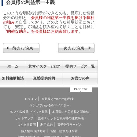
会員様の利益第一主義
このような明確な指示ができるのも、徹底した情報
分析の証明と、
会員様の利益第一主義を掲げる弊社
の強み
と自負しており、どのような相場状況におい
ても、安定して利益を積み重ねて頂くことを目標に
〝的確な助言〟を会員様にお約束致します
。
ホーム
株マイスターとは?
提供サービス一覧
無料銘柄相談
直近提供銘柄
お喜びの声
ログイン
会員様との6つのお約束
マンガでわかる株マイスター
株マイ広報局 ビビッと発信
本日動いた思惑株と関連株
サイトマップ
割引チケットご利用時の注意事項
よくある質問
利用規約
電子交付サービス
個人情報保護方針
苦情・紛争処理措置