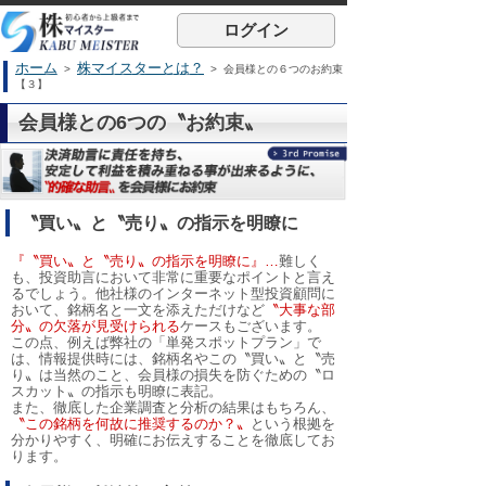
ログイン
ホーム
株マイスターとは？
>
> 会員様との６つのお約束
【３】
会員様との6つの〝お約束〟
〝買い〟と〝売り〟の指示を明瞭に
『〝買い〟と〝売り〟の指示を明瞭に』…
難しく
も、投資助言において非常に重要なポイントと言え
るでしょう。他社様のインターネット型投資顧問に
おいて、銘柄名と一文を添えただけなど
〝大事な部
分〟の欠落が見受けられる
ケースもございます。
この点、例えば弊社の「単発スポットプラン」で
は、情報提供時には、銘柄名やこの〝買い〟と〝売
り〟は当然のこと、会員様の損失を防ぐための〝ロ
スカット〟の指示も明瞭に表記。
また、徹底した企業調査と分析の結果はもちろん、
〝この銘柄を何故に推奨するのか？〟
という根拠を
分かりやすく、明確にお伝えすることを徹底してお
ります。