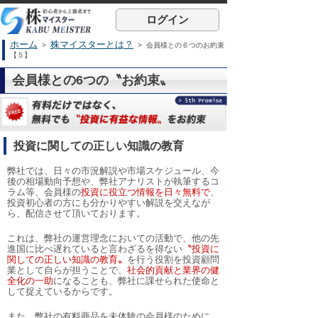
ログイン
ホーム
株マイスターとは？
>
> 会員様との６つのお約束
【５】
会員様との6つの〝お約束〟
投資に関しての正しい知識の教育
弊社では、日々の市況解説や市場スケジュール、今
後の相場動向予想や、弊社アナリストが執筆するコ
ラム等、会員様の
投資に役立つ情報を日々無料で
、
投資初心者の方にも分かりやすい解説を交えなが
ら、配信させて頂いております。
これは、弊社の運営理念においての活動で、他の先
進国に比べ遅れていると言わざるを得ない
〝投資に
関しての正しい知識の教育〟
を行う役割を投資顧問
業として自らが担うことで、
社会的貢献と業界の健
全化の一助
になることも、弊社に課せられた使命と
して捉えているからです。
また、弊社の有料商品を未体験の会員様のために、