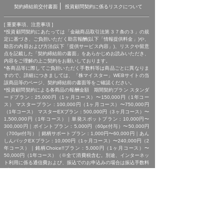
契約締結前交付書面
投資顧問契約に係るリスクについて
[ 重要事項、注意事項 ]
*投資顧問契約にあたっては「金融商品取引法第３７条の３」の規
定に基づき、ご負担いただく助言報酬(以下「情報提供料金」)や、
助言の内容および方法(以下「提供サービス内容」)、リスクや留意
点を記載した「契約締結前の書面」をあらかじめお読みいただき、
内容をご理解の上ご契約をお願いしております。
*各商品等に際してご負担いただく手数料等は商品ごとに異なりま
すので、詳細につきましては、「株マイスター」WEBサイトの当
該商品等のページ、契約締結前の書面等をご確認ください。
*投資顧問契約による各商品の報酬金額 期間契約プラン スタンダ
ードプラン：25,000円（1ヶ月コース）〜150,000円（1年コー
ス） マスタープラン：100,000円（1ヶ月コース）〜750,000円
（1年コース） マスターEXプラン：500,000円（3ヶ月コース）〜
1,500,000円（1年コース）｜単発スポットプラン：10,000円〜
300,000円｜ポイントプラン：5,000円（60pt付与）〜50,000円
（700pt付与）｜銘柄サポートプラン：1,000円〜60,000円｜あん
しんパックEXプラン：10,000円（1ヶ月コース）〜240,000円（2
年コース）｜銘柄Choice!!プラン：5,000円（1ヶ月コース）〜
50,000円（1年コース）（※全て消費税含む。別途、インターネッ
ト利用に係る通信費および、振込でのお申込みの場合は振込手数料
がかかります。）
*ご契約に関する事前の注意事項、情報提供料金、提供サービス内
容に関しましては、各商品の詳細ページにて事前にご確認いただ
き、内容をご理解の上お取引ください。
*ご提供銘柄の中には、取引所や証券会社の判断で信用取引規制が
かかる場合もございます。弊社では「SBI証券」を基準に信用取引
に関する規制等の判断を行なっておりますが、ご利用の証券会社に