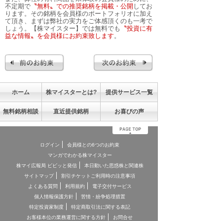
不定期で
〝無料〟での推奨銘柄を掲載・公開
してお
ります。その銘柄を会員様のポートフォリオに加え
て頂き、まずは弊社の実力をご体感頂くのも一考で
しょう。【株マイスター】では無料でも
〝投資に有
益な情報〟を会員様にお約束致します
。
ホーム
株マイスターとは?
提供サービス一覧
無料銘柄相談
直近提供銘柄
お喜びの声
ログイン
会員様との6つのお約束
マンガでわかる株マイスター
株マイ広報局 ビビッと発信
本日動いた思惑株と関連株
サイトマップ
割引チケットご利用時の注意事項
よくある質問
利用規約
電子交付サービス
個人情報保護方針
苦情・紛争処理措置
特定投資家制度
特定商取引法に関する表記
お客様本位の業務運営に関する方針
お問合せ