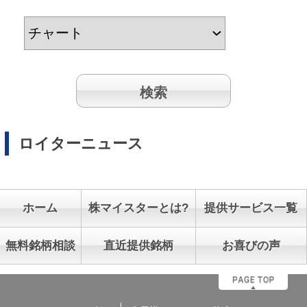
ロイターニュース
ホーム
株マイスターとは?
提供サービス一覧
無料銘柄相談
直近提供銘柄
お喜びの声
ログイン
会員様との6つのお約束
マンガでわかる株マイスター
株マイ広報局 ビビッと発信
本日動いた思惑株と関連株
サイトマップ
割引チケットご利用時の注意事項
よくある質問
利用規約
電子交付サービス
個人情報保護方針
苦情・紛争処理措置
特定投資家制度
特定商取引法に関する表記
お客様本位の業務運営に関する方針
お問合せ
契約締結前交付書面
投資顧問契約に係るリスクについて
[ 重要事項、注意事項 ]
*投資顧問契約にあたっては「金融商品取引法第３７条の３」の規
定に基づき、ご負担いただく助言報酬(以下「情報提供料金」)や、
助言の内容および方法(以下「提供サービス内容」)、リスクや留意