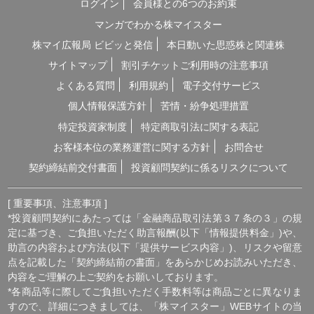
点を記載した「契約締結前の書面」をあらかじめお読みいただき、
内容をご理解の上ご契約をお願いしております。
*各商品等に際してご負担いただく手数料等は商品ごとに異なりま
すので、詳細につきましては、「株マイスター」WEBサイトの当
該商品等のページ、契約締結前の書面等をご確認ください。
*投資顧問契約による各商品の報酬金額 期間契約プラン スタンダ
ードプラン：25,000円（1ヶ月コース）〜150,000円（1年コース）
マスタープラン：100,000円（1ヶ月コース）〜750,000円（1年コ
ース） マスターEXプラン：500,000円（3ヶ月コース）〜
1,500,000円（1年コース）｜単発スポットプラン：10,000円〜
300,000円｜ポイントプラン：5,000円（60pt付与）〜50,000円
（700pt付与）｜銘柄サポートプラン：1,000円〜60,000円｜あん
しんパックEXプラン：10,000円（1ヶ月コース）〜240,000円（2
年コース）｜銘柄Choice!!プラン：5,000円（1ヶ月コース）〜
50,000円（1年コース）（※全て消費税含む。別途、インターネッ
ト利用に係る通信費および、振込でのお申込みの場合は振込手数料
がかかります。）
*ご契約に関する事前の注意事項、情報提供料金、提供サービス内
容に関しましては、各商品の詳細ページにて事前にご確認いただ
き、内容をご理解の上お取引ください。
*ご提供銘柄の中には、取引所や証券会社の判断で信用取引規制が
かかる場合もございます。弊社では「SBI証券」を基準に信用取引
に関する規制等の判断を行なっておりますが、ご利用の証券会社に
よっては信用取引(制度・一般)が行えない場合もございますので、
あらかじめご了承くださいませ。
*広告に掲載中の過去銘柄につきましては、掲載範囲の関係上、過
去に弊社より提供した銘柄の中から利益率が高い銘柄を抜粋して提
示しており、広告でご紹介しているプランによる投資助言で必ずこ
のような結果が得られることはお約束できかねますので、ご理解の
上ご契約いただきますようお願いいたします。