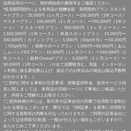
[ 免責事項 ]
*｢投資顧問契約に係るリスクについて｣をご参照ください｡
[ 金融商品取引法第３７条に基づく表示 ]
商号 : 株式会社SQIジャパン （金融商品取引業者）
業務内容 : 投資助言・代理業
登録番号 : 関東財務局長(金商)第850号
加入協会 : 一般社団法人 資産運用業協会
会員番号:第012-02468号
住所：東京都千代田区丸の内2-7-2
サポートデスク
tel : 0120-850-730
※受付時間(平日9:00～17:00)
金融庁ウェブサイト
一般社団法人 資産運用業協会
Copyright ©2026 株マイスター All Rights Reserved.