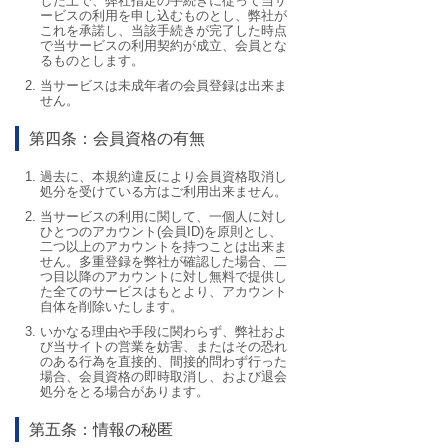
した上で、弊社指定の手続きに従って当サ
ービスの利用を申し込むものとし、弊社が
これを承諾し、当該手続きが完了した時点
で当サービスの利用契約が成立、会員とな
るものとします。
当サービスは未成年者の会員登録は出来ま
せん。
第四条：会員資格の有無
過去に、本規約違反により会員資格取消し
処分を受けている方はご利用出来ません。
当サービスの利用に関して、一個人に対し
ひとつのアカウント(会員ID)を原則とし、
二つ以上のアカウントを持つことは出来ま
せん。多重登録を弊社が確認した場合、二
つ目以降のアカウントに対し無料で提供し
た全てのサービスはもとより、アカウント
自体を削除いたします。
いかなる理由や手段に関わらず、弊社およ
び当サイトの営業を妨害、またはその恐れ
のある行為を直接的、間接的問わず行った
場合、会員資格の即時取消し、および退会
処分をとる場合があります。
第五条：情報の秘匿