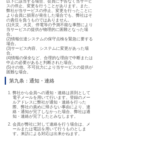
以下に該当する場合、会員に予告なく当サービ
スの停止、変更を行うことがあります。また、
弊社が当サービスの停止、変更を行ったことに
より会員に損害が発生した場合でも、弊社はそ
の責任を負うものではありません。
(1)天災、火災、停電等の予測不能な事態により
当サービスの提供が物理的に困難となった場
合。
(2)情報伝達システムの保守点検を緊急に要する
場合。
(3)サービス内容、システムに変更があった場
合。
(4)情報の保全など、合理的な理由で中断または
中止の必要があると判断された場合。
(5)その他、不可抗力により当サービスの提供が
困難な場合。
第九条：通知・連絡
弊社から会員への通知・連絡は原則として
電子メールを用いて行います。登録のメー
ルアドレスに弊社が通知・連絡を行った
際、弊社の責めに帰さない事由により、連
絡・通知が完了しなかった場合、弊社は通
知・連絡が完了したとみなします。
会員が弊社に対して連絡を行う場合は、メ
ールまたは電話を用いて行うものとしま
す。来訪による対応は出来かねます。