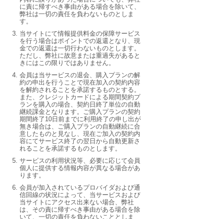
に責に帰すべき事由がある場合を除いて、
弊社は一切の責任を負わないものとしま
す。
当サイトにて情報提供料金の保障サービス
を行う場合はポイントでの返還となり、現
金での返還は一切行わないものとします。
ただし、弊社に故意または重過失があると
きにはこの限りではありません。
会員は当サービスの退会、購入プランの解
約の申出を行うことで現在加入の契約内容
を解約されることを承諾するものとする。
また、クレジットカードによる期間契約プ
ランを購入の場合、契約日終了単位の自動
継続課金となります。ご購入プランの契約
期間終了10日前までに利用終了の申し出が
無き場合は、ご購入プランの自動継続に合
意したものと見なし、現在ご加入の契約内
容にてサービス終了の翌日から自動更新さ
れることを承諾するものとします。
サービスの利用状況等、必要に応じて会員
個人に提供する情報内容が異なる場合があ
ります。
会員が加入されているプロバイダおよび通
信回線の状況によって、当サービスおよび
当サイトにアクセス出来ない場合、弊社
は、その責に帰すべき事由がある場合を除
いて、一切の責任を負わないこととしま