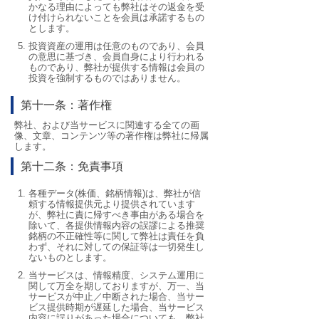
かなる理由によっても弊社はその返金を受
け付けられないことを会員は承諾するもの
とします。
投資資産の運用は任意のものであり、会員
の意思に基づき、会員自身により行われる
ものであり、弊社が提供する情報は会員の
投資を強制するものではありません。
第十一条：著作権
弊社、および当サービスに関連する全ての画
像、文章、コンテンツ等の著作権は弊社に帰属
します。
第十二条：免責事項
各種データ(株価、銘柄情報)は、弊社が信
頼する情報提供元より提供されています
が、弊社に責に帰すべき事由がある場合を
除いて、各提供情報内容の誤謬による推奨
銘柄の不正確性等に関して弊社は責任を負
わず、それに対しての保証等は一切発生し
ないものとします。
当サービスは、情報精度、システム運用に
関して万全を期しておりますが、万一、当
サービスが中止／中断された場合、当サー
ビス提供時期が遅延した場合、当サービス
内容に誤りがあった場合についても、弊社