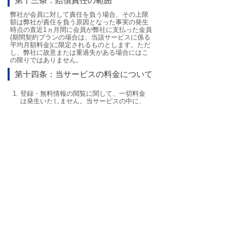
第十三条：賠償責任の範囲
弊社が会員に対して責任を負う場合、その上限
額は弊社が責任を負う原因となった事実の発生
時点の直近1ヵ月間に会員が弊社に支払った金員
(期間契約プランの場合は、当該サービスに係る
平均月額料金)に限定されるものとします。ただ
し、弊社に故意または重過失がある場合にはこ
の限りではありません。
第十四条：当サービスの料金について
登録・無料情報の閲覧に関して、一切料金
は発生いたしません。当サービスの中に、
有料会員限定の閲覧可能サービスがあり、
有料情報を閲覧する場合には、ポイントを
事前に購入する必要があります。
販売料金は商品ごととなります。詳細は契
約締結前交付書面をご確認ください。
弊社は、会員が決済した情報料金の返金に
関しましては契約締結時の書面に記載して
おります。また、会員が弊社に誤入金を
し、弊社がこれを誤入金と判断、かつ当該
入金に関わる情報の提供を受けていない場
合、当該入金分について返金いたします。
当サービスにて提供する情報料金は期間、
または時期に応じ変動することがありま
す。