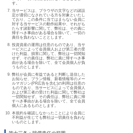
す。
当サービスは、ブラウザの文字などの諸設
定が適切になされている方を対象といたし
ており、この条件に当てはまらない会員に
対する当サービスの動作結果や、それがも
たらす諸影響に関して、弊社は、その責に
帰すべき事由がある場合を除いて、一切の
責任を負わないこととします。
投資資産の運用は任意のものであり、当サ
ービスによって会員個人および第三者の受
けた利益、損害に関して、弊社は一切関知
せず、その責任は、弊社に責に帰すべき事
由がある場合を除いて、全て会員個人が負
うものとします。
弊社が会員に有益であると判断し送信した
お知らせ、プラン情報、新着情報等のメー
ルマガジン(PR広告を含む)の利用は任意の
ものであり、当サービスによって会員個人
および第三者の受けた利益に関して弊社は
一切関知せず、その責任は、弊社に責に帰
すべき事由がある場合を除いて、全て会員
個人にあるものとします。
本規約を確認しなかったことにより会員に
不利益が生じても弊社は一切責任を負わな
いものとします。