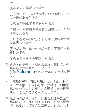
ん。
(1)本規約に違反した場合
(2)当サービスへの登録時における申告内容
に虚偽があった場合
(3)会員が未成年者であった場合
(4)取得した情報を第三者に漏洩したことが
発覚した場合
(5)いかなる手段にかかわらず、弊社の営業
を妨害した場合
(6)上記の他、弊社が当該会員を不適切と判
断した場合
(7)会員自ら退会を申請した場合
退会・配信停止手続きの流れに関して、会
員自らが弊社サポートセンター
(
info@kabumai.com
)へメールにて申請を行
う。
一定期間(60日間)ご利用がない場合、ポイ
ントの有無にかかわらず、弊社はご利用意
思のないものと判断し、自動的に退会処理
を行うことができるものとします。
退会時の残りポイントは退会処理時に全て
無効となり、残りポイントはいかなる場合
でも返金および換金は出来ないものとしま