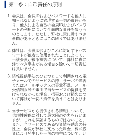
第十条：自己責任の原則
会員は、会員IDおよびパスワードを他人に
知られないように管理する一切の責任があ
り、他人による自己の会員IDおよびパスワ
ードの利用について全面的な責任を負うも
のとします。ただし、弊社に責に帰すべき
事由があるときにはこの限りではありませ
ん。
弊社は、会員IDおよびこれに対応するパス
ワードが他者に使用されたことによって、
当該会員が被る損害について、弊社に責に
帰すべき事由がある場合を除いて一切責任
は負いません。
情報提供手法のひとつとして利用される電
子メールでのサービスの際、サーバの障害
またはメールボックスの容量不足、メール
受信制限等の事由で当サービスの提供を受
けられなかった場合、損害および損失につ
いて弊社が一切の責任を負うことはありま
せん。
当サービスから提供される情報について、
信頼性確保に対して最大限の努力を行いま
すが、これを保証するものではないこと、
また、当サービスである投資情報助言の特
性上、会員が弊社に支払った料金、株式投
資により発生した一切の損害について、い