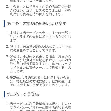
種情報、サービスを指します。
「会員」とは当サイトが定める所定の手続
きに従い、当サービスの全てまたは一部を
利用する資格を持つ個人を指します。
第二条：本規約の範囲および変更
本規約は当サービスの全て、または一部を
利用する全ての会員に適用されるものとし
ます。
弊社は、民法第548条の4の規定により本規
約の変更をすることができます。
弊社は、本規約を変更する場合、変更の内
容および効力発生時期を明示し、その効力
発生日の相当期間前までに、弊社のウェブ
サイトまたは電子メールにて周知するもの
とします。
第2項による約款の変更に同意しない会員
は、弊社所定の方法に従い、効力発生日ま
でに退会することができるものとします。
第三条：会員登録
当サービスの利用希望者は本規約、および
プライバシーポリシーに関する内容を承諾