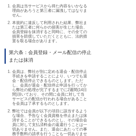
会員は当サービスから得た内容をいかなる
理由があろうと第三者に漏洩してはなりま
せん。
本規約に違反して利用された結果、弊社ま
たは第三者に何らかの損害が生じた場合、
会員登録を抹消すると同時に、その全ての
損害を賠償していただくとともに、法的措
置を取る場合があります。
第六条：会員登録・メール配信の停止
または抹消
会員は、弊社が別に定める退会・配信停止
手続きを申請することにより、いつでも退
会・配信停止できるものとします。ただ
し、会員が退会・配信停止申請を行ってか
ら弊社の処理が完了するまでに2週間(14日
間)頂いており、その間に会員に対して当
サービスの配信が行われる場合があること
を会員は了承するものとします。
弊社では会員が以下の項目に該当するよう
な場合、予告なく会員資格を停止または抹
消することができるものとし、その場合会
員に対して支払済料金の返還行うことは一
切ありません。また、退会にあたっての事
務手数料の請求を行うことも一切ありませ