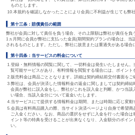
ものとします。
10.本規約を確認しなかったことにより会員に不利益が生じても弊
第十三条：賠償責任の範囲
弊社が会員に対して責任を負う場合、その上限額は弊社が責任を負
1ヵ月間に会員が弊社に支払った金員(期間契約プランの場合は、当
されるものとします。ただし、弊社に故意または重過失がある場合
第十四条：当サービスの料金について
1.登録・無料情報の閲覧に関して、一切料金は発生いたしません。
覧可能サービスがあり、有料情報を閲覧する場合には、ポイント
2.販売料金は商品ごととなります。詳細は契約締結前交付書面をご
3.弊社は、会員が決済した情報料金の返金に関しましては契約締結
会員が弊社に誤入金をし、弊社がこれを誤入金と判断、かつ当該
い場合、当該入金分について返金いたします。
4.当サービスにて提供する情報料金は期間、または時期に応じ変動
5.会員は有料商品購入の際、当サイト決済ページより自身で希望商
ご入金ください。なお、商品の選択をせずに入金を行った場合は
イント等の特典を受けることが出来なくなり、入金額分のポイン
い。