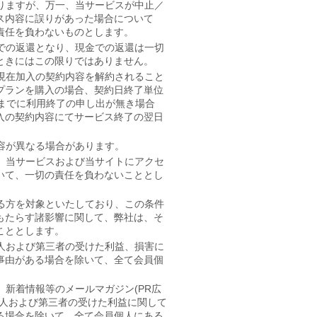
りますが、万一、当サービスが中止／
ス内容に誤りがあった場合について
責任を負わないものとします。
での返還となり、現金での返還は一切
ときにはこの限りではありません。
現在加入の契約内容を解約されること
プランを購入の場合、契約日終了単位
までに利用終了の申し出が無き場合
入の契約内容にてサービス終了の翌日
容が異なる場合があります。
、当サービスおよび当サイトにアクセ
いて、一切の責任を負わないこととし
る方を対象といたしており、この条件
もたらす諸影響に関して、弊社は、そ
こととします。
人および第三者の受けた利益、損害に
事由がある場合を除いて、全て会員個
、新着情報等のメールマガジン(PR広
個人および第三者の受けた利益に関して
る場合を除いて、全て会員個人にある