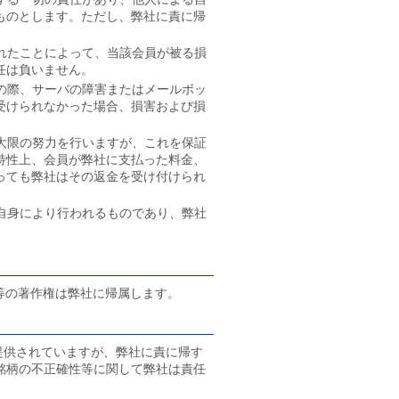
ものとします。ただし、弊社に責に帰
されたことによって、当該会員が被る損
任は負いません。
の際、サーバの障害またはメールボッ
受けられなかった場合、損害および損
大限の努力を行いますが、これを保証
特性上、会員が弊社に支払った料金、
っても弊社はその返金を受け付けられ
自身により行われるものであり、弊社
等の著作権は弊社に帰属します。
り提供されていますが、弊社に責に帰す
銘柄の不正確性等に関して弊社は責任
。