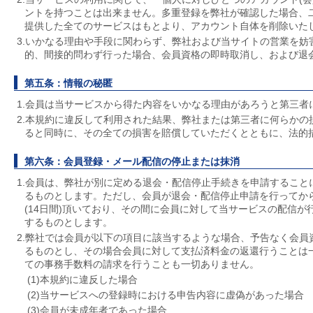
ントを持つことは出来ません。多重登録を弊社が確認した場合、
提供した全てのサービスはもとより、アカウント自体を削除いた
3.いかなる理由や手段に関わらず、弊社および当サイトの営業を妨
的、間接的問わず行った場合、会員資格の即時取消し、および退
第五条：情報の秘匿
1.会員は当サービスから得た内容をいかなる理由があろうと第三者
2.本規約に違反して利用された結果、弊社または第三者に何らかの
ると同時に、その全ての損害を賠償していただくとともに、法的
第六条：会員登録・メール配信の停止または抹消
1.会員は、弊社が別に定める退会・配信停止手続きを申請すること
るものとします。ただし、会員が退会・配信停止申請を行ってか
(14日間)頂いており、その間に会員に対して当サービスの配信
するものとします。
2.弊社では会員が以下の項目に該当するような場合、予告なく会員
るものとし、その場合会員に対して支払済料金の返還行うことは
ての事務手数料の請求を行うことも一切ありません。
(1)本規約に違反した場合
(2)当サービスへの登録時における申告内容に虚偽があった場合
(3)会員が未成年者であった場合