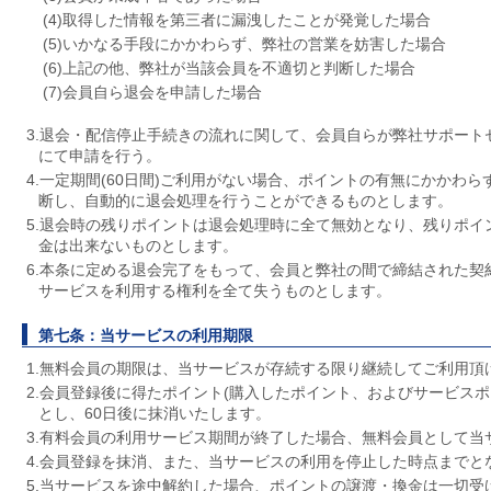
(4)取得した情報を第三者に漏洩したことが発覚した場合
(5)いかなる手段にかかわらず、弊社の営業を妨害した場合
(6)上記の他、弊社が当該会員を不適切と判断した場合
(7)会員自ら退会を申請した場合
3.退会・配信停止手続きの流れに関して、会員自らが弊社サポート
にて申請を行う。
4.一定期間(60日間)ご利用がない場合、ポイントの有無にかかわ
断し、自動的に退会処理を行うことができるものとします。
5.退会時の残りポイントは退会処理時に全て無効となり、残りポイ
金は出来ないものとします。
6.本条に定める退会完了をもって、会員と弊社の間で締結された契
サービスを利用する権利を全て失うものとします。
第七条：当サービスの利用期限
1.無料会員の期限は、当サービスが存続する限り継続してご利用頂
2.会員登録後に得たポイント(購入したポイント、およびサービスポ
とし、60日後に抹消いたします。
3.有料会員の利用サービス期間が終了した場合、無料会員として当
4.会員登録を抹消、また、当サービスの利用を停止した時点までと
5.当サービスを途中解約した場合、ポイントの譲渡・換金は一切受