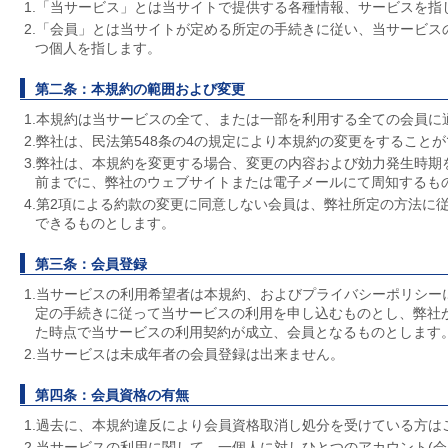
1.「当サービス」とは当サイトで提供する各種情報、サービスを指
2.「会員」とは当サイトが定める所定の手続きに従い、当サービス
つ個人を指します。
第二条：本規約の範囲および変更
1.本規約は当サービスの全て、または一部を利用する全ての会員に
2.弊社は、民法第548条の4の規定により本規約の変更をすること
3.弊社は、本規約を変更する場合、変更の内容および効力発生時期
前までに、弊社のウェブサイトまたは電子メールにて周知するも
4.第2項による約款の変更に同意しない会員は、弊社所定の方法に
できるものとします。
第三条：会員登録
1.当サービスの利用希望者は本規約、およびプライバシーポリシー
定の手続きに従って当サービスの利用を申し込むものとし、弊社
た時点で当サービスの利用契約が成立、会員となるものとします
2.当サービスは未成年者の会員登録は出来ません。
第四条：会員資格の有無
1.過去に、本規約違反により会員資格取消し処分を受けている方は
2.当サービスの利用に関して、一個人に対しひとつのアカウント(会