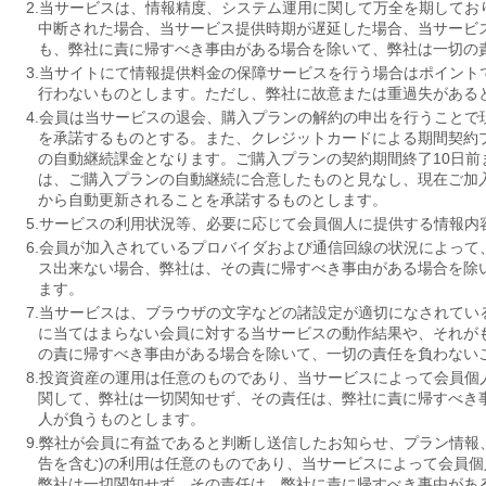
2.当サービスは、情報精度、システム運用に関して万全を期してお
中断された場合、当サービス提供時期が遅延した場合、当サービ
も、弊社に責に帰すべき事由がある場合を除いて、弊社は一切の
3.当サイトにて情報提供料金の保障サービスを行う場合はポイント
行わないものとします。ただし、弊社に故意または重過失がある
4.会員は当サービスの退会、購入プランの解約の申出を行うことで
を承諾するものとする。また、クレジットカードによる期間契約
の自動継続課金となります。ご購入プランの契約期間終了10日前
は、ご購入プランの自動継続に合意したものと見なし、現在ご加
から自動更新されることを承諾するものとします。
5.サービスの利用状況等、必要に応じて会員個人に提供する情報内
6.会員が加入されているプロバイダおよび通信回線の状況によって
ス出来ない場合、弊社は、その責に帰すべき事由がある場合を除
ます。
7.当サービスは、ブラウザの文字などの諸設定が適切になされてい
に当てはまらない会員に対する当サービスの動作結果や、それが
の責に帰すべき事由がある場合を除いて、一切の責任を負わない
8.投資資産の運用は任意のものであり、当サービスによって会員個
関して、弊社は一切関知せず、その責任は、弊社に責に帰すべき
人が負うものとします。
9.弊社が会員に有益であると判断し送信したお知らせ、プラン情報
告を含む)の利用は任意のものであり、当サービスによって会員
弊社は一切関知せず、その責任は、弊社に責に帰すべき事由があ