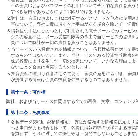
己の会員IDおよびパスワードの利用について全面的な責任を負う
すべき事由があるときにはこの限りではありません。
2.弊社は、会員IDおよびこれに対応するパスワードが他者に使用
害について、弊社に責に帰すべき事由がある場合を除いて一切責
3.情報提供手法のひとつとして利用される電子メールでのサービス
クスの容量不足、メール受信制限等の事由で当サービスの提供を
失について弊社が一切の責任を負うことはありません。
4.当サービスから提供される情報について、信頼性確保に対して最
するものではないこと、また、当サービスである投資情報助言の
株式投資により発生した一切の損害について、いかなる理由によ
ないことを会員は承諾するものとします。
5.投資資産の運用は任意のものであり、会員の意思に基づき、会員
が提供する情報は会員の投資を強制するものではありません。
第十一条：著作権
弊社、および当サービスに関連する全ての画像、文章、コンテンツ
第十二条：免責事項
1.各種データ(株価、銘柄情報)は、弊社が信頼する情報提供元よ
べき事由がある場合を除いて、各提供情報内容の誤謬による推奨
を負わず、それに対しての保証等は一切発生しないものとします