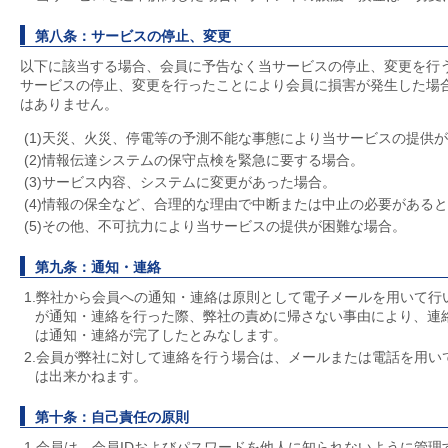
第八条：サービスの停止、変更
以下に該当する場合、会員に予告なく当サービスの停止、変更を行
サービスの停止、変更を行ったことにより会員に損害が発生した場
はありません。
(1)天災、火災、停電等の予測不能な事態により当サービスの提供
(2)情報伝達システムの保守点検を緊急に要する場合。
(3)サービス内容、システムに変更があった場合。
(4)情報の保全など、合理的な理由で中断または中止の必要がある
(5)その他、不可抗力により当サービスの提供が困難な場合。
第九条：通知・連絡
1.弊社から会員への通知・連絡は原則として電子メールを用いて行
が通知・連絡を行った際、弊社の責めに帰さない事由により、連
は通知・連絡が完了したとみなします。
2.会員が弊社に対して連絡を行う場合は、メールまたは電話を用い
は出来かねます。
第十条：自己責任の原則
1.会員は、会員IDおよびパスワードを他人に知られないように管