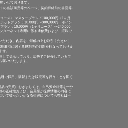
お願いしております。
イトの当該商品等のページ、契約締結前の書面等
ース） マスタープラン：100,000円（1ヶ月
ポットプラン：10,000円〜300,000円｜ポイン
プラン：10,000円（1ヶ月コース）〜240,000
途、インターネット利用に係る通信費および、振込で
いただき、内容をご理解の上お取引ください。
信用取引に関する規制等の判断を行なっておりま
ませ。
粋して提示しており、広告でご紹介しているプ
お願いいたします。
無断で転用、複製または販売等を行うことを固く
商品の売買におきましては、自己資金枠等を十分
報の正確性および、会員様が提供情報の内容に
づいて被ったいかなる損害についても弊社は一