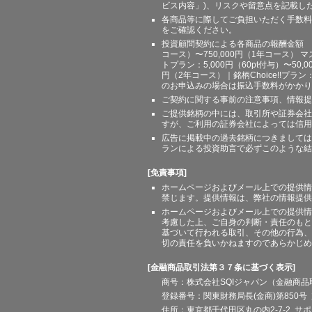
ビス内容」)、リスクや留意点を記載し
各商品等に際してご負担いただく手数料
をご確認ください。
投資顧問契約による各商品の報酬金額 期間
コース）〜750,000円（1年コース） マ
トプラン：5,000円（60pt付与）〜50,
円（2年コース）｜銘柄Choice!!プ
のお申込みの場合は振込手数料がかかり
ご契約に関する事前の注意事項、情報提
ご提供銘柄の中には、取引所や証券会社
すが、ご利用の証券会社によっては信用
広告に掲載中の過去銘柄につきましては
ランによる投資助言で必ずこのような結
[免責事項]
ホームページおよびメール上での提供情
禁じます。提供情報は、弊社の情報提供
ホームページおよびメール上での提供情
考慮した上、ご自身の判断・責任のもと
基づいて行われる取引、その他の行為、
切の責任を負いかねますのであらかじめ
[金融商品取引法第３７条に基づく表示]
商号：株式会社SQIジャパン（金融商
登録番号：関東財務局長(金商)第850号 
住所：東京都千代田区丸の内2-7-2 サポート