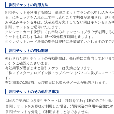
割引チケットの利用方法
割引チケットを利用する際は、単発スポットプランのお申し込みペ
る」にチェックを入れた上で申し込むことで割引が適用され、割引
お申込みキャンセルは、決済処理が完了してない間はキャンセルが
割引チケットをご返却いたします。
クレジットカード決済にてお申込みキャンセル（ブラウザを閉じる
ケットをお戻しする為に15〜20分程度時間を要します。
※クレジットカード決済の場合は即時に決済完了いたしますのでご
割引チケットの有効期限
発行された割引チケットの有効期限は、発行時にご案内しておりま
ル）をご確認くださいませ。
有効期限が過ぎますと割引チケットは失効となります。
「株マイスター」ログイン後トップページ（パソコン及びスマート
す。
有効期限の10日前、及び前日にお知らせメールが配信されます。
割引チケットのその他注意事項
1回のご契約につき割引チケットは、種類を問わず1枚のみご利用い
割引チケットをお客様が利用した場合、消費税込の利用料金額に対
割引チケットを分割して利用することはできません。