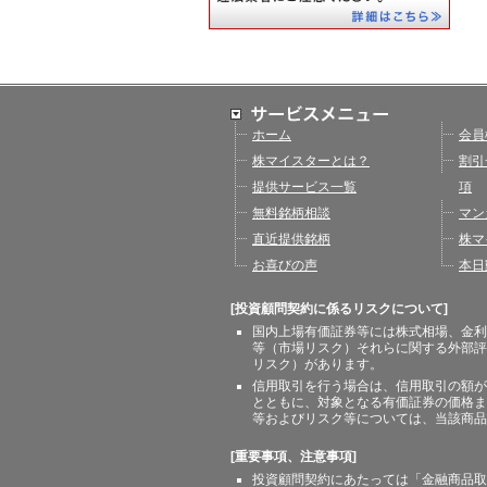
ホーム
会員
株マイスターとは？
割引
提供サービス一覧
項
無料銘柄相談
マン
直近提供銘柄
株マ
お喜びの声
本日
[投資顧問契約に係るリスクについて]
国内上場有価証券等には株式相場、金利
等（市場リスク）それらに関する外部評
リスク）があります。
信用取引を行う場合は、信用取引の額が
とともに、対象となる有価証券の価格ま
等およびリスク等については、当該商品
[重要事項、注意事項]
投資顧問契約にあたっては「金融商品取