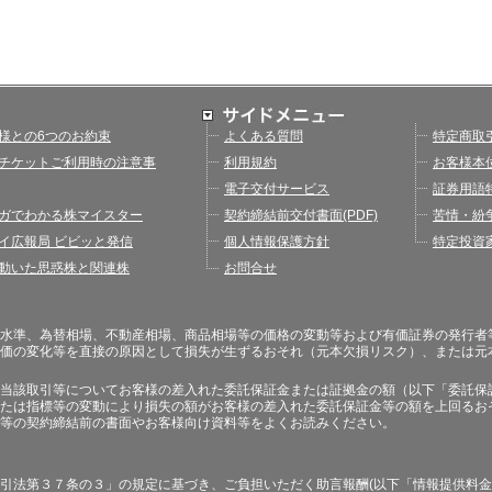
様との6つのお約束
よくある質問
特定商取
チケットご利用時の注意事
利用規約
お客様本
電子交付サービス
証券用語
ガでわかる株マイスター
契約締結前交付書面(PDF)
苦情・紛
イ広報局 ビビッと発信
個人情報保護方針
特定投資
動いた思惑株と関連株
お問合せ
水準、為替相場、不動産相場、商品相場等の価格の変動等および有価証券の発行者
価の変化等を直接の原因として損失が生ずるおそれ（元本欠損リスク）、または元
当該取引等についてお客様の差入れた委託保証金または証拠金の額（以下「委託保
たは指標等の変動により損失の額がお客様の差入れた委託保証金等の額を上回るお
等の契約締結前の書面やお客様向け資料等をよくお読みください。
引法第３７条の３」の規定に基づき、ご負担いただく助言報酬(以下「情報提供料金