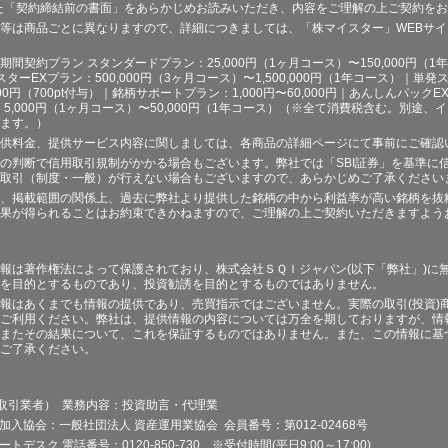
た「契約締結前の書面」をあらかじめお読みいただき、内容をご理解の上ご契約を
等は商品ごとに異なりますので、詳細につきましては、「株マイスター」WEBサ
契約プラン スタンダードプラン：25,000円（1ヶ月コース）〜150,000円（1年コ
スターEXプラン：500,000円（3ヶ月コース）〜1,500,000円（1年コース）｜単発ス
000円（700pt付与）｜銘柄サポートプラン：1,000円〜60,000円｜あんしんパックEX
ラン：5,000円（1ヶ月コース）〜50,000円（1年コース）（※全て消費税含む。別
ます。）
供料金、提供サービス内容に関しましては、各商品の詳細ページにて事前にご確認
の判断で信用取引規制がかかる場合もございます。弊社では「SBI証券」を基準に
取引（制度・一般）が行えない場合もございますので、あらかじめご了承ください
、掲載範囲の関係上、過去に弊社より提供した銘柄の中から利益率が高い銘柄を抜
果が得られることはお約束できかねますので、ご理解の上ご契約いただきますよう
報は著作権法によって保護されており、株式会社ＳＱＩジャパン(以下「弊社」)に
を目的とするものであり、投資勧誘を目的とするものではありません。
報はあくまでも情報の提供であり、売買指示ではございません。実際の取引(投資)
ご利用ください。弊社は、提供情報の内容については万全を期しておりますが、情
またその結果について、これを保証するものではありません。また、この情報に基
ご了承ください。
品取引業者） 業務内容：投資助言・代理業
加入協会：一般社団法人 資産運用業協会 会員番号：第012-02468号
デスク 電話番号：0120-850-730 ※受付時間(平日9:00～17:00)