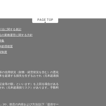
引法に関する表記
位の業務運営に関する方針
特集
争処理措置
家制度
等の信用状況（財務・経営状況を含む）の悪化
本を超過する損失を生ずるおそれ（元本超過損
証金等の額」といいます）を上回る場合がある
それ（元本超過損リスク）があります。手数料
」)や、助言の内容および方法(以下「提供サー