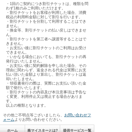
・1回のご契約につき割引チケットは、種類を問
わず1枚のみご利用いただけます。
・割引チケットをお客様が利用した場合、消費
税込の利用料金額に対して割引を行います。
・割引チケットを分割して利用することはでき
ません。
・換金等、割引チケットの払い戻しはできませ
ん。
・割引チケットを第三者へ譲渡等することはで
きません。
・お支払い後に割引チケットのご利用はお受け
できません。
・いかなる場合においても、割引チケットの再
発行はいたしません。
・お支払い後に契約解除を申し出た場合、その
理由に関わらず、返金される代金は実際にお支
払い頂いた金額より算出し、割引チケットは返
却いたしません。
・領収書発行の際は、実際にお支払い頂いた金
額で発行いたします。
・割引チケットの内容及び本注意事項は予告な
く変更、利用停止又は廃止する場合がありま
す。
以上の種類となります。
その他ご不明点等ございましたら、
お問い合わせフ
ォーム
よりお問い合わせください。
ホーム
株マイスターとは?
提供サービス一覧