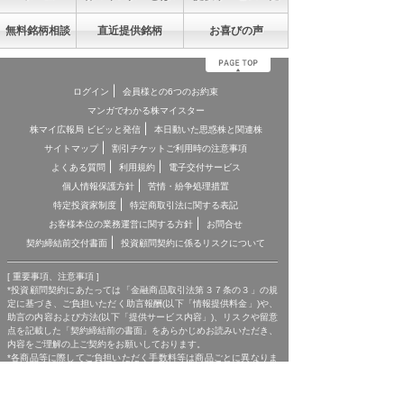
無料銘柄相談
直近提供銘柄
お喜びの声
ログイン
会員様との6つのお約束
マンガでわかる株マイスター
株マイ広報局 ビビッと発信
本日動いた思惑株と関連株
サイトマップ
割引チケットご利用時の注意事項
よくある質問
利用規約
電子交付サービス
個人情報保護方針
苦情・紛争処理措置
特定投資家制度
特定商取引法に関する表記
お客様本位の業務運営に関する方針
お問合せ
契約締結前交付書面
投資顧問契約に係るリスクについて
[ 重要事項、注意事項 ]
*投資顧問契約にあたっては「金融商品取引法第３７条の３」の規
定に基づき、ご負担いただく助言報酬(以下「情報提供料金」)や、
助言の内容および方法(以下「提供サービス内容」)、リスクや留意
点を記載した「契約締結前の書面」をあらかじめお読みいただき、
内容をご理解の上ご契約をお願いしております。
*各商品等に際してご負担いただく手数料等は商品ごとに異なりま
すので、詳細につきましては、「株マイスター」WEBサイトの当
該商品等のページ、契約締結前の書面等をご確認ください。
*投資顧問契約による各商品の報酬金額 期間契約プラン スタンダ