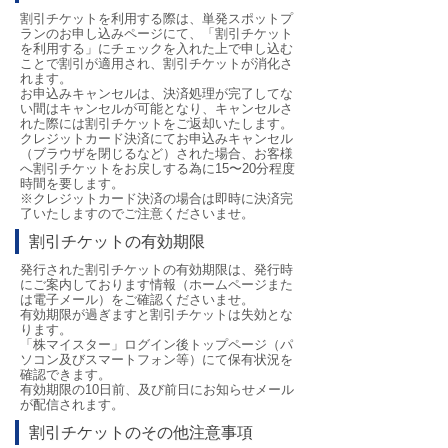
割引チケットを利用する際は、単発スポットプ
ランのお申し込みページにて、「割引チケット
を利用する」にチェックを入れた上で申し込む
ことで割引が適用され、割引チケットが消化さ
れます。
お申込みキャンセルは、決済処理が完了してな
い間はキャンセルが可能となり、キャンセルさ
れた際には割引チケットをご返却いたします。
クレジットカード決済にてお申込みキャンセル
（ブラウザを閉じるなど）された場合、お客様
へ割引チケットをお戻しする為に15〜20分程度
時間を要します。
※クレジットカード決済の場合は即時に決済完
了いたしますのでご注意くださいませ。
割引チケットの有効期限
発行された割引チケットの有効期限は、発行時
にご案内しております情報（ホームページまた
は電子メール）をご確認くださいませ。
有効期限が過ぎますと割引チケットは失効とな
ります。
「株マイスター」ログイン後トップページ（パ
ソコン及びスマートフォン等）にて保有状況を
確認できます。
有効期限の10日前、及び前日にお知らせメール
が配信されます。
割引チケットのその他注意事項