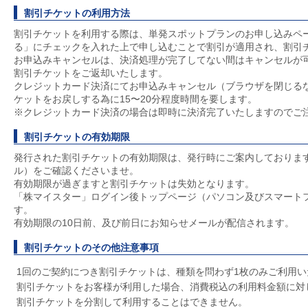
割引チケットの利用方法
割引チケットを利用する際は、単発スポットプランのお申し込みペ
る」にチェックを入れた上で申し込むことで割引が適用され、割引
お申込みキャンセルは、決済処理が完了してない間はキャンセルが
割引チケットをご返却いたします。
クレジットカード決済にてお申込みキャンセル（ブラウザを閉じる
ケットをお戻しする為に15〜20分程度時間を要します。
※クレジットカード決済の場合は即時に決済完了いたしますのでご
割引チケットの有効期限
発行された割引チケットの有効期限は、発行時にご案内しておりま
ル）をご確認くださいませ。
有効期限が過ぎますと割引チケットは失効となります。
「株マイスター」ログイン後トップページ（パソコン及びスマート
す。
有効期限の10日前、及び前日にお知らせメールが配信されます。
割引チケットのその他注意事項
1回のご契約につき割引チケットは、種類を問わず1枚のみご利用い
割引チケットをお客様が利用した場合、消費税込の利用料金額に対
割引チケットを分割して利用することはできません。