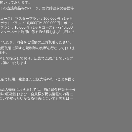
お願いしております。
イトの当該商品等のページ、契約締結前の書面等
ース） マスタープラン：100,000円（1ヶ月
ポットプラン：10,000円〜300,000円｜ポイン
プラン：10,000円（1ヶ月コース）〜240,000
途、インターネット利用に係る通信費および、振込で
いただき、内容をご理解の上お取引ください。
信用取引に関する規制等の判断を行なっておりま
ませ。
粋して提示しており、広告でご紹介しているプ
お願いいたします。
無断で転用、複製または販売等を行うことを固く
商品の売買におきましては、自己資金枠等を十分
報の正確性および、会員様が提供情報の内容に
づいて被ったいかなる損害についても弊社は一