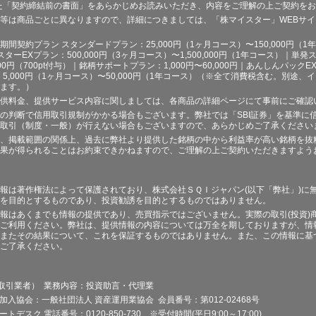
た「契約締結前の書面」をあらかじめお読みいただき、内容をご理解の上ご契約を
等は商品ごとに異なりますので、詳細につきましては、「株マイスター」WEBサ
契約プラン スタンダードプラン：25,000円（1ヶ月コース）〜150,000円（1年コ
スターEXプラン：500,000円（3ヶ月コース）〜1,500,000円（1年コース）｜単発ス
000円（700pt付与）｜銘柄サポートプラン：1,000円〜60,000円｜あんしんパックEX
ラン：5,000円（1ヶ月コース）〜50,000円（1年コース）（※全て消費税含む。別
ます。）
供料金、提供サービス内容に関しましては、各商品の詳細ページにて事前にご確認
の判断で信用取引規制がかかる場合もございます。弊社では「SBI証券」を基準に
取引（制度・一般）が行えない場合もございますので、あらかじめご了承ください
、掲載範囲の関係上、過去に弊社より提供した銘柄の中から利益率が高い銘柄を抜
果が得られることはお約束できかねますので、ご理解の上ご契約いただきますよう
報は著作権法によって保護されており、株式会社ＳＱＩジャパン(以下「弊社」)に
を目的とするものであり、投資勧誘を目的とするものではありません。
報はあくまでも情報の提供であり、売買指示ではございません。実際の取引(投資)
ご利用ください。弊社は、提供情報の内容については万全を期しておりますが、情
またその結果について、これを保証するものではありません。また、この情報に基
ご了承ください。
品取引業者） 業務内容：投資助言・代理業
加入協会：一般社団法人 資産運用業協会 会員番号：第012-02468号
デスク 電話番号：0120-850-730 ※受付時間(平日9:00～17:00)