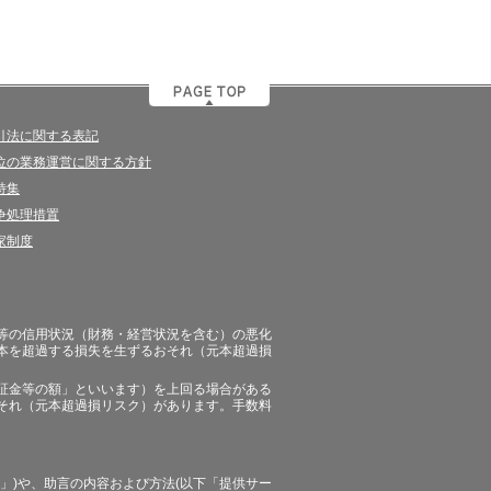
引法に関する表記
位の業務運営に関する方針
特集
争処理措置
家制度
等の信用状況（財務・経営状況を含む）の悪化
本を超過する損失を生ずるおそれ（元本超過損
証金等の額」といいます）を上回る場合がある
それ（元本超過損リスク）があります。手数料
」)や、助言の内容および方法(以下「提供サー