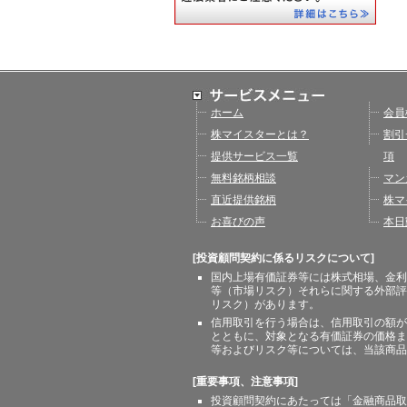
ホーム
会員
株マイスターとは？
割引
提供サービス一覧
項
無料銘柄相談
マン
直近提供銘柄
株マ
お喜びの声
本日
[投資顧問契約に係るリスクについて]
国内上場有価証券等には株式相場、金利
等（市場リスク）それらに関する外部評
リスク）があります。
信用取引を行う場合は、信用取引の額が
とともに、対象となる有価証券の価格ま
等およびリスク等については、当該商品
[重要事項、注意事項]
投資顧問契約にあたっては「金融商品取