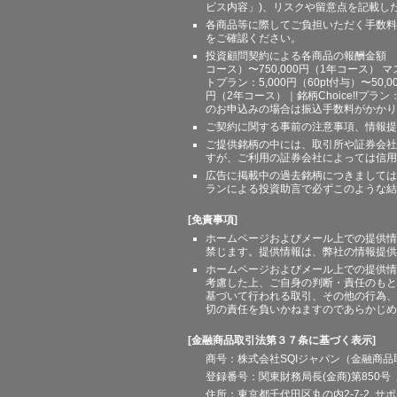
ビス内容」)、リスクや留意点を記載し
各商品等に際してご負担いただく手数料
をご確認ください。
投資顧問契約による各商品の報酬金額 期間
コース）〜750,000円（1年コース） マ
トプラン：5,000円（60pt付与）〜50,
円（2年コース）｜銘柄Choice!!プ
のお申込みの場合は振込手数料がかかり
ご契約に関する事前の注意事項、情報提
ご提供銘柄の中には、取引所や証券会社
すが、ご利用の証券会社によっては信用
広告に掲載中の過去銘柄につきましては
ランによる投資助言で必ずこのような結
[免責事項]
ホームページおよびメール上での提供情
禁じます。提供情報は、弊社の情報提供
ホームページおよびメール上での提供情
考慮した上、ご自身の判断・責任のもと
基づいて行われる取引、その他の行為、
切の責任を負いかねますのであらかじめ
[金融商品取引法第３７条に基づく表示]
商号：株式会社SQIジャパン（金融商
登録番号：関東財務局長(金商)第850号 
住所：東京都千代田区丸の内2-7-2 サポート