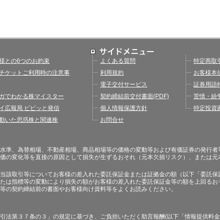
様との6つのお約束
よくある質問
特定商取
チケットご利用時の注意事
利用規約
お客様本
電子交付サービス
証券用語
ガでわかる株マイスター
契約締結前交付書面(PDF)
苦情・紛
イ広報局 ビビッと発信
個人情報保護方針
特定投資
動いた思惑株と関連株
お問合せ
水準、為替相場、不動産相場、商品相場等の価格の変動等および有価証券の発行者
価の変化等を直接の原因として損失が生ずるおそれ（元本欠損リスク）、または元
当該取引等についてお客様の差入れた委託保証金または証拠金の額（以下「委託保
たは指標等の変動により損失の額がお客様の差入れた委託保証金等の額を上回るお
等の契約締結前の書面やお客様向け資料等をよくお読みください。
引法第３７条の３」の規定に基づき、ご負担いただく助言報酬(以下「情報提供料金