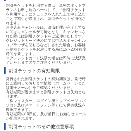
割引チケットを利用する際は、単発スポットプ
ランのお申し込みページにて、「割引チケット
を利用する」にチェックを入れた上で申し込む
ことで割引が適用され、割引チケットが消化さ
れます。
お申込みキャンセルは、決済処理が完了してな
い間はキャンセルが可能となり、キャンセルさ
れた際には割引チケットをご返却いたします。
クレジットカード決済にてお申込みキャンセル
（ブラウザを閉じるなど）された場合、お客様
へ割引チケットをお戻しする為に15〜20分程度
時間を要します。
※クレジットカード決済の場合は即時に決済完
了いたしますのでご注意くださいませ。
割引チケットの有効期限
発行された割引チケットの有効期限は、発行時
にご案内しております情報（ホームページまた
は電子メール）をご確認くださいませ。
有効期限が過ぎますと割引チケットは失効とな
ります。
「株マイスター」ログイン後トップページ（パ
ソコン及びスマートフォン等）にて保有状況を
確認できます。
有効期限の10日前、及び前日にお知らせメール
が配信されます。
割引チケットのその他注意事項