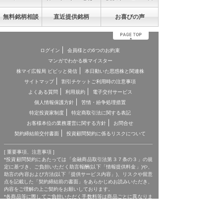
無料銘柄相談
直近提供銘柄
お喜びの声
ログイン
会員様との6つのお約束
マンガでわかる株マイスター
株マイ広報局 ビビッと発信
本日動いた思惑株と関連株
サイトマップ
割引チケットご利用時の注意事項
よくある質問
利用規約
電子交付サービス
個人情報保護方針
苦情・紛争処理措置
特定投資家制度
特定商取引法に関する表記
お客様本位の業務運営に関する方針
お問合せ
契約締結前交付書面
投資顧問契約に係るリスクについて
[ 重要事項、注意事項 ]
*投資顧問契約にあたっては「金融商品取引法第３７条の３」の規
定に基づき、ご負担いただく助言報酬(以下「情報提供料金」)や、
助言の内容および方法(以下「提供サービス内容」)、リスクや留意
点を記載した「契約締結前の書面」をあらかじめお読みいただき、
内容をご理解の上ご契約をお願いしております。
*各商品等に際してご負担いただく手数料等は商品ごとに異なりま
すので、詳細につきましては、「株マイスター」WEBサイトの当
該商品等のページ、契約締結前の書面等をご確認ください。
*投資顧問契約による各商品の報酬金額 期間契約プラン スタンダ