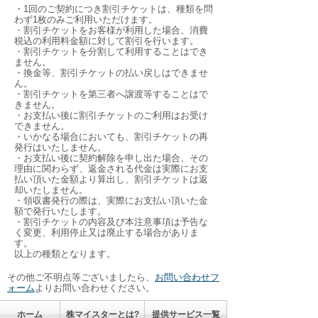
・1回のご契約につき割引チケットは、種類を問
わず1枚のみご利用いただけます。
・割引チケットをお客様が利用した場合、消費
税込の利用料金額に対して割引を行います。
・割引チケットを分割して利用することはでき
ません。
・換金等、割引チケットの払い戻しはできませ
ん。
・割引チケットを第三者へ譲渡等することはで
きません。
・お支払い後に割引チケットのご利用はお受け
できません。
・いかなる場合においても、割引チケットの再
発行はいたしません。
・お支払い後に契約解除を申し出た場合、その
理由に関わらず、返金される代金は実際にお支
払い頂いた金額より算出し、割引チケットは返
却いたしません。
・領収書発行の際は、実際にお支払い頂いた金
額で発行いたします。
・割引チケットの内容及び本注意事項は予告な
く変更、利用停止又は廃止する場合がありま
す。
以上の種類となります。
その他ご不明点等ございましたら、
お問い合わせフ
ォーム
よりお問い合わせください。
ホーム
株マイスターとは?
提供サービス一覧