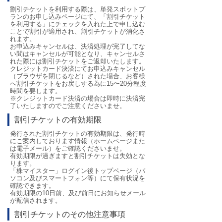
割引チケットを利用する際は、単発スポットプ
ランのお申し込みページにて、「割引チケット
を利用する」にチェックを入れた上で申し込む
ことで割引が適用され、割引チケットが消化さ
れます。
お申込みキャンセルは、決済処理が完了してな
い間はキャンセルが可能となり、キャンセルさ
れた際には割引チケットをご返却いたします。
クレジットカード決済にてお申込みキャンセル
（ブラウザを閉じるなど）された場合、お客様
へ割引チケットをお戻しする為に15〜20分程度
時間を要します。
※クレジットカード決済の場合は即時に決済完
了いたしますのでご注意くださいませ。
割引チケットの有効期限
発行された割引チケットの有効期限は、発行時
にご案内しております情報（ホームページまた
は電子メール）をご確認くださいませ。
有効期限が過ぎますと割引チケットは失効とな
ります。
「株マイスター」ログイン後トップページ（パ
ソコン及びスマートフォン等）にて保有状況を
確認できます。
有効期限の10日前、及び前日にお知らせメール
が配信されます。
割引チケットのその他注意事項