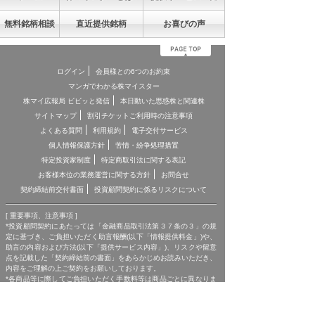
無料銘柄相談
直近提供銘柄
お喜びの声
ログイン
会員様との6つのお約束
マンガでわかる株マイスター
株マイ広報局 ビビッと発信
本日動いた思惑株と関連株
サイトマップ
割引チケットご利用時の注意事項
よくある質問
利用規約
電子交付サービス
個人情報保護方針
苦情・紛争処理措置
特定投資家制度
特定商取引法に関する表記
お客様本位の業務運営に関する方針
お問合せ
契約締結前交付書面
投資顧問契約に係るリスクについて
[ 重要事項、注意事項 ]
*投資顧問契約にあたっては「金融商品取引法第３７条の３」の規
定に基づき、ご負担いただく助言報酬(以下「情報提供料金」)や、
助言の内容および方法(以下「提供サービス内容」)、リスクや留意
点を記載した「契約締結前の書面」をあらかじめお読みいただき、
内容をご理解の上ご契約をお願いしております。
*各商品等に際してご負担いただく手数料等は商品ごとに異なりま
すので、詳細につきましては、「株マイスター」WEBサイトの当
該商品等のページ、契約締結前の書面等をご確認ください。
*投資顧問契約による各商品の報酬金額 期間契約プラン スタンダ