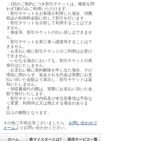
・1回のご契約につき割引チケットは、種類を問
わず1枚のみご利用いただけます。
・割引チケットをお客様が利用した場合、消費
税込の利用料金額に対して割引を行います。
・割引チケットを分割して利用することはでき
ません。
・換金等、割引チケットの払い戻しはできませ
ん。
・割引チケットを第三者へ譲渡等することはで
きません。
・お支払い後に割引チケットのご利用はお受け
できません。
・いかなる場合においても、割引チケットの再
発行はいたしません。
・お支払い後に契約解除を申し出た場合、その
理由に関わらず、返金される代金は実際にお支
払い頂いた金額より算出し、割引チケットは返
却いたしません。
・領収書発行の際は、実際にお支払い頂いた金
額で発行いたします。
・割引チケットの内容及び本注意事項は予告な
く変更、利用停止又は廃止する場合がありま
す。
以上の種類となります。
その他ご不明点等ございましたら、
お問い合わせフ
ォーム
よりお問い合わせください。
ホーム
株マイスターとは?
提供サービス一覧