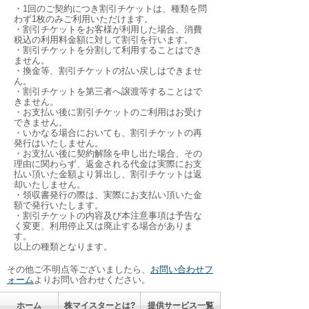
・1回のご契約につき割引チケットは、種類を問
わず1枚のみご利用いただけます。
・割引チケットをお客様が利用した場合、消費
税込の利用料金額に対して割引を行います。
・割引チケットを分割して利用することはでき
ません。
・換金等、割引チケットの払い戻しはできませ
ん。
・割引チケットを第三者へ譲渡等することはで
きません。
・お支払い後に割引チケットのご利用はお受け
できません。
・いかなる場合においても、割引チケットの再
発行はいたしません。
・お支払い後に契約解除を申し出た場合、その
理由に関わらず、返金される代金は実際にお支
払い頂いた金額より算出し、割引チケットは返
却いたしません。
・領収書発行の際は、実際にお支払い頂いた金
額で発行いたします。
・割引チケットの内容及び本注意事項は予告な
く変更、利用停止又は廃止する場合がありま
す。
以上の種類となります。
その他ご不明点等ございましたら、
お問い合わせフ
ォーム
よりお問い合わせください。
ホーム
株マイスターとは?
提供サービス一覧