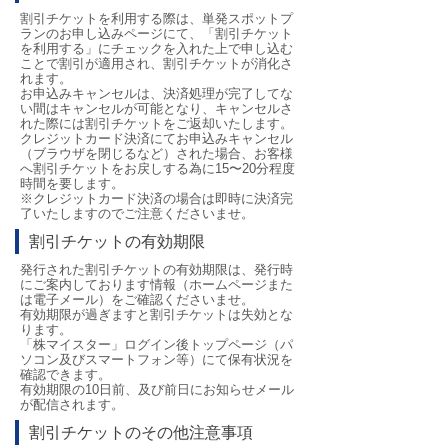
割引チケットを利用する際は、単発スポットプ
ランのお申し込みページにて、「割引チケット
を利用する」にチェックを入れた上で申し込む
ことで割引が適用され、割引チケットが消化さ
れます。
お申込みキャンセルは、決済処理が完了してな
い間はキャンセルが可能となり、キャンセルさ
れた際には割引チケットをご返却いたします。
クレジットカード決済にてお申込みキャンセル
（ブラウザを閉じるなど）された場合、お客様
へ割引チケットをお戻しする為に15〜20分程度
時間を要します。
※クレジットカード決済の場合は即時に決済完
了いたしますのでご注意くださいませ。
割引チケットの有効期限
発行された割引チケットの有効期限は、発行時
にご案内しております情報（ホームページまた
は電子メール）をご確認くださいませ。
有効期限が過ぎますと割引チケットは失効とな
ります。
「株マイスター」ログイン後トップページ（パ
ソコン及びスマートフォン等）にて保有状況を
確認できます。
有効期限の10日前、及び前日にお知らせメール
が配信されます。
割引チケットのその他注意事項