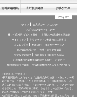
無料銘柄相談
直近提供銘柄
お喜びの声
ログイン
会員様との6つのお約束
マンガでわかる株マイスター
株マイ広報局 ビビッと発信
本日動いた思惑株と関連株
サイトマップ
割引チケットご利用時の注意事項
よくある質問
利用規約
電子交付サービス
個人情報保護方針
苦情・紛争処理措置
特定投資家制度
特定商取引法に関する表記
お客様本位の業務運営に関する方針
お問合せ
契約締結前交付書面
投資顧問契約に係るリスクについて
[ 重要事項、注意事項 ]
*投資顧問契約にあたっては「金融商品取引法第３７条の３」の規
定に基づき、ご負担いただく助言報酬(以下「情報提供料金」)や、
助言の内容および方法(以下「提供サービス内容」)、リスクや留意
点を記載した「契約締結前の書面」をあらかじめお読みいただき、
内容をご理解の上ご契約をお願いしております。
*各商品等に際してご負担いただく手数料等は商品ごとに異なりま
すので、詳細につきましては、「株マイスター」WEBサイトの当
該商品等のページ、契約締結前の書面等をご確認ください。
*投資顧問契約による各商品の報酬金額 期間契約プラン スタンダ