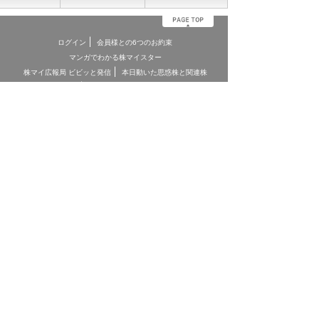
ログイン
会員様との6つのお約束
マンガでわかる株マイスター
株マイ広報局 ビビッと発信
本日動いた思惑株と関連株
サイトマップ
割引チケットご利用時の注意事項
よくある質問
利用規約
電子交付サービス
個人情報保護方針
苦情・紛争処理措置
特定投資家制度
特定商取引法に関する表記
お客様本位の業務運営に関する方針
お問合せ
契約締結前交付書面
投資顧問契約に係るリスクについて
[ 重要事項、注意事項 ]
*投資顧問契約にあたっては「金融商品取引法第３７条の３」の規
定に基づき、ご負担いただく助言報酬(以下「情報提供料金」)や、
助言の内容および方法(以下「提供サービス内容」)、リスクや留意
点を記載した「契約締結前の書面」をあらかじめお読みいただき、
内容をご理解の上ご契約をお願いしております。
*各商品等に際してご負担いただく手数料等は商品ごとに異なりま
すので、詳細につきましては、「株マイスター」WEBサイトの当
該商品等のページ、契約締結前の書面等をご確認ください。
*投資顧問契約による各商品の報酬金額 期間契約プラン スタンダ
ードプラン：25,000円（1ヶ月コース）〜150,000円（1年コー
ス） マスタープラン：100,000円（1ヶ月コース）〜750,000円
（1年コース） マスターEXプラン：500,000円（3ヶ月コース）〜