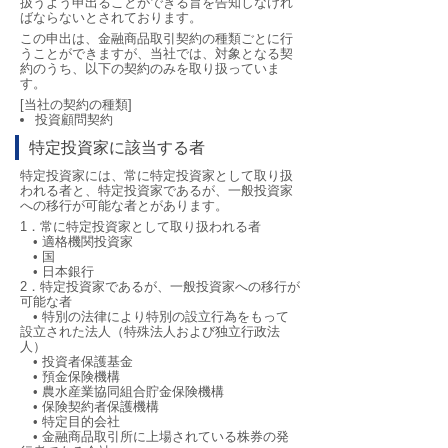
扱うよう申出ることができる旨を告知しなけれ
ばならないとされております。
この申出は、金融商品取引契約の種類ごとに行
うことができますが、当社では、対象となる契
約のうち、以下の契約のみを取り扱っていま
す。
[当社の契約の種類]
投資顧問契約
特定投資家に該当する者
特定投資家には、常に特定投資家として取り扱
われる者と、特定投資家であるが、一般投資家
への移行が可能な者とがあります。
1．常に特定投資家として取り扱われる者
• 適格機関投資家
• 国
• 日本銀行
2．特定投資家であるが、一般投資家への移行が
可能な者
• 特別の法律により特別の設立行為をもって
設立された法人（特殊法人および独立行政法
人）
• 投資者保護基金
• 預金保険機構
• 農水産業協同組合貯金保険機構
• 保険契約者保護機構
• 特定目的会社
• 金融商品取引所に上場されている株券の発