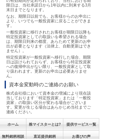
の有効期間が定められており、当社における期
限日は、当社承諾日から1年以内に到来する3月
末日までとなります。
なお、期限日以前でも、お客様からのお申出に
より、いつでも一般投資家に戻ることができま
す。
一般投資家に移行されたお客様が期限日以降も
特定投資家としての取扱いを希望される場合
は、期限日到来の都度、あらためて更新のお申
出が必要となります（法律上、自動更新はでき
ません）。
特定投資家が一般投資家へ移行した場合、期限
日は設けられておらず、お客様から特定投資家
への復帰申出がない限り、一般投資家として取
り扱われます。更新のお申出は必要ありませ
ん。
資本金変動時のご連絡のお願い
株式会社様において資本金の増減により現在該
当しております「特定投資家」または「一般投
資家」の取扱い区分が変わる場合がございま
す。変更が生じる場合はあらかじめ当社までご
連絡ください。
ホーム
株マイスターとは?
提供サービス一覧
無料銘柄相談
直近提供銘柄
お喜びの声