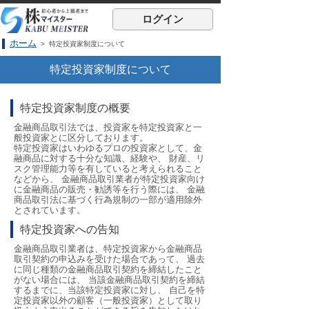
ログイン
ホーム
> 特定投資家制度について
特定投資家制度について
特定投資家制度の概要
金融商品取引法では、投資家を特定投資家と一
般投資家とに区分しております。
特定投資家はいわゆるプロの投資家として、金
融商品に対する十分な知識、経験や、 財産、リ
スク管理能力等を有していると考えられること
などから、 金融商品取引業者が特定投資家向け
に金融商品の販売・勧誘等を行う際には、 金融
商品取引法に基づく行為規制の一部が適用除外
とされています。
特定投資家への告知
金融商品取引業者は、特定投資家から金融商品
取引契約の申込みを受けた場合であって、 過去
に同じ種類の金融商品取引契約を締結したこと
がない場合には、 当該金融商品取引契約を締結
するまでに、当該特定投資家に対し、 自己を特
定投資家以外の顧客（一般投資家）として取り