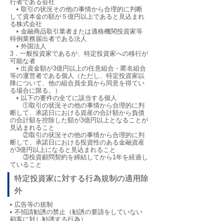
行者である会社
• 取引の状況その他の事情から合理的に判断
して資本金の額が５億円以上であると見込まれ
る株式会社
• 金融商品取引業者または適格機関投資家等
特例業務届出者である法人
• 外国法人
3．一般投資家であるが、特定投資家への移行が
可能な者
• 出資金額が3億円以上の任意組合・匿名組合
等の運営者である個人（ただし、特定投資家以
降について、他の組合員全員から同意を得てい
る場合に限る。）
• 以下の要件の全てに該当する個人
①取引の状況その他の事情から合理的に判
断して、承諾日における資産の合計額から負債
の合計額を控除した額が3億円以上となることが
見込まれること
②取引の状況その他の事情から合理的に判
断して、承諾日における投資性のある金融資産
が3億円以上になると見込まれること
③投資顧問契約を締結してから1年を経過し
ていること
特定投資家に対する行為規制の適用除
外
• 広告等の規制
• 不招請勧誘の禁止（勧誘の要請をしていない
顧客に対し勧誘する行為）