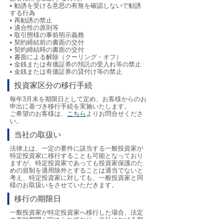
• 勧誘を受ける意思の有無を確認しないで勧誘
する行為
• 再勧誘の禁止
• 適合性の原則等
• 取引態様の事前明示義務
• 契約締結前の書面の交付
• 契約締結時の書面の交付
• 書面による解除（クーリング・オフ）
• 金銭または有価証券の預託の受入れ等の禁止
• 金銭または有価証券の貸付け等の禁止
投資家区分の移行手続
毎年3月末を期限日として定め、お客様からのお
申出に基づき移行手続を実施いたします。
ご希望のお客様は、
こちら
よりお問合せくださ
い。
当社の取扱い
法律上は、一定の要件に該当する一般投資家が
特定投資家に移行することも可能となっており
ますが、特定投資家であっても投資家保護のた
めの規制を適用除外とすることは適当でないと
考え、特定投資家に対しても、一般投資家と同
様のお取扱いをさせていただきます。
移行の期限日
一般投資家が特定投資家へ移行した場合、法定