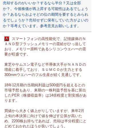
売却するのがいいか？するなら半分？又は全部
か？。今後株価が再上昇する可能性はあるでしょう
か？あるならおよそどの位の期間を要するとみられ
るでしょうか？売却せずに保有していた方がよいの
か？等考えています。参考意見お願いします。
A
スマートフォンの高性能化で、記憶媒体のＮ
ＡＮＤ型フラッシュメモリーの需給がひっ迫して
おり、メモリー原料であるシリコンウエハーの需
要が旺盛です。
東芝やサムスン電子など半導体大手がＮＡＮＤの
増産に着手しており、ＳＵＭＣＯが主力とする
300mmウエハーのフル生産が続く見通しです。
18年12月期の当期純利益は500億円を超えるとの
市場予想もあり、来期の一株利益予想を基に算出
したPER（株価収益率）は14倍程度と割安感があ
ります。
買値から大きく値上がりしていますが、来年2月
上旬の本決算に向けて値を伸ばす公算が高いた
め、2200株お持ちであれば、売却は半分程度にと
どめておかれたほうが良いでしょう。