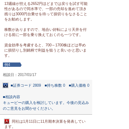
13週線が控える2652円ほどまでは戻りを試す可能
性があるので同水準で、一部の売却を進めて頂き
残りは3000円台乗せを待って損切りをなさること
をお勧めします。
株数がありますので、地合い好転により天井を付
ける前に一部を乗り換えておくのも一つです。
資金効率を考慮すると、700～1700株ほどは早め
に損切りし別銘柄で利益を狙うと良いかと思いま
す。
例4
相談日：2017/01/17
Q
■証券コード 2809 ■持ち株数 0 ■購入価格 0
■相談内容
キューピーの購入を検討しています。今後の見込み
のご意見をお聞かせください。
A
同社は1月11日に11月期本決算を発表してい
ます。