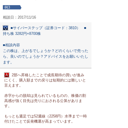
例3
相談日：2017/11/16
Q
■サイバーステップ（証券コード：3810） ■
持ち株 3282円×8700株
■相談内容
この株は、上がるでしょうか？どのくらいで売った
ら、良いのでしょうか？アドバイスをお願いいたし
ます。
A
2部へ昇格したことで成長期待の買いが進み
にくく、購入額までの戻りは短期的には難しいと
言えます。
赤字からの脱却は見られているものの、株価の割
高感が強く目先は売りにおされる公算がありま
す。
もっとも週足では52週線（2258円）水準まで一時
付けたことで反発機運が高まっています。