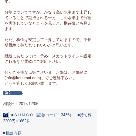
す。
分割についてですが、かなり高い水準まで上昇し
ていることで期待される一方、この水準まで分割
を実施していなところを見ると、期待薄とも見え
ます。
ただ、株価は安定して上昇していますので、中長
期目線で持たれてもいいかと思います。
継続にあたっては、予めロスカットラインを設定
されるなど柔軟にご対応下さい。
何かご不明な点等ございました際は、お気軽に
(info@kabumai.com)までご連絡下さい。
どうぞ宜しくお願い致します。
例2
相談日：2017/12/06
Q
■ＳＵＭＣＯ（証券コード：3436） ■持ち株
2200円×1662株
■相談内容