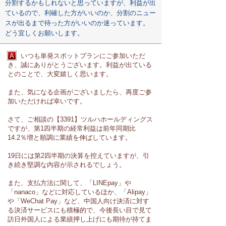
分割するかもしれないと思っていますが、利益が出
ているので、利確した方がいいのか、分割のニュー
スが出るまで待った方がいいのか迷っています。
どう宜しくお願いします。
A
いつも単発スポットプランにご参加いただ
き、誠にありがとうございます。利益が出ている
とのことで、大変嬉しく思います。
また、気になる企画がございましたら、再度ご参
加いただければ幸いです。
さて、ご相談の【3391】ツルハホールディングス
ですが、第1四半期の経常利益は前年同期比
14.2％増と順調に業績を伸ばしています。
19日には第2四半期の決算を控えていますが、引
き続き堅調な内容が示されるでしょう。
また、支払方法に関して、「LINEpay」や
「nanaco」などに対応しているほか、「Alipay」
や「WeChat Pay」など、中国人向け決済に対す
る決済サービスにも積極的で、今後長い目で見て
訪日外国人による業績押し上げにも期待が持てま