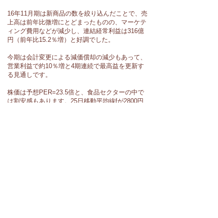
16年11月期は新商品の数を絞り込んだことで、売
上高は前年比微増にとどまったものの、マーケテ
ィング費用などが減少し、連結経常利益は316億
円（前年比15.2％増）と好調でした。
今期は会計変更による減価償却の減少もあって、
営業利益で約10％増と4期連続で最高益を更新す
る見通しです。
株価は予想PER=23.5倍と、食品セクターの中で
は割安感もあります。25日移動平均線fが2800円
程度で推移していますので、新規エントリーであ
れば、同水準程度までの押し目を待ったほうがよ
ろしいかと思います。
本日付でみずほ証券がキユーピー株の目標株価を
3170円に引き上げています。目先は同水準を目標
に取り組まれてはいかがでしょうか？
無料銘柄相談
ホーム
株マイスターとは?
提供サービス一覧