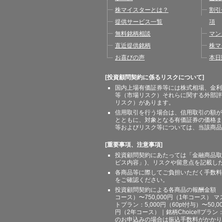
ホーム
会員
株マイスターとは？
割引
提供サービス一覧
項
無料銘柄相談
マン
直近提供銘柄
株マ
お喜びの声
本日
[投資顧問契約に係るリスクについて]
国内上場有価証券等には株式相場、金利
等（市場リスク）それらに関する外部評
リスク）があります。
信用取引を行う場合は、信用取引の額が
とともに、対象となる有価証券の価格ま
等およびリスク等については、当該商品
[重要事項、注意事項]
投資顧問契約にあたっては「金融商品取
ビス内容」)、リスクや留意点を記載し
各商品等に際してご負担いただく手数料
をご確認ください。
投資顧問契約による各商品の報酬金額 期間
コース）〜750,000円（1年コース） マ