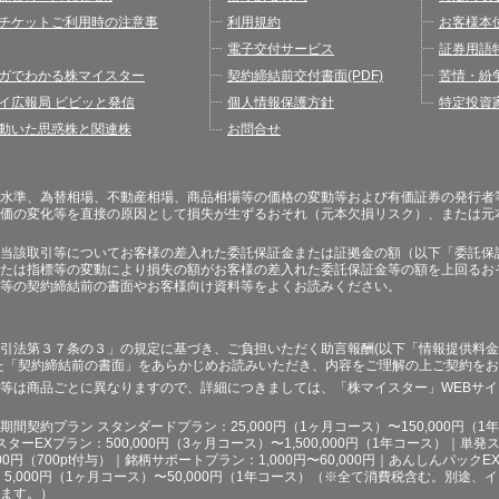
様との6つのお約束
よくある質問
特定商取
チケットご利用時の注意事
利用規約
お客様本
電子交付サービス
証券用語
ガでわかる株マイスター
契約締結前交付書面(PDF)
苦情・紛
イ広報局 ビビッと発信
個人情報保護方針
特定投資
動いた思惑株と関連株
お問合せ
水準、為替相場、不動産相場、商品相場等の価格の変動等および有価証券の発行者
価の変化等を直接の原因として損失が生ずるおそれ（元本欠損リスク）、または元
当該取引等についてお客様の差入れた委託保証金または証拠金の額（以下「委託保
たは指標等の変動により損失の額がお客様の差入れた委託保証金等の額を上回るお
等の契約締結前の書面やお客様向け資料等をよくお読みください。
引法第３７条の３」の規定に基づき、ご負担いただく助言報酬(以下「情報提供料金
た「契約締結前の書面」をあらかじめお読みいただき、内容をご理解の上ご契約を
等は商品ごとに異なりますので、詳細につきましては、「株マイスター」WEBサ
契約プラン スタンダードプラン：25,000円（1ヶ月コース）〜150,000円（1年コ
スターEXプラン：500,000円（3ヶ月コース）〜1,500,000円（1年コース）｜単発ス