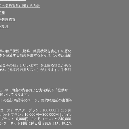
引法に関する表記
位の業務運営に関する方針
特集
争処理措置
家制度
等の信用状況（財務・経営状況を含む）の悪化
本を超過する損失を生ずるおそれ（元本超過損
証金等の額」といいます）を上回る場合がある
それ（元本超過損リスク）があります。手数料
」)や、助言の内容および方法(以下「提供サー
お願いしております。
イトの当該商品等のページ、契約締結前の書面等
ース） マスタープラン：100,000円（1ヶ月
ポットプラン：10,000円〜300,000円｜ポイン