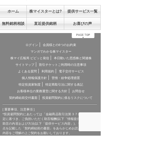
ホーム
株マイスターとは?
提供サービス一覧
無料銘柄相談
直近提供銘柄
お喜びの声
ログイン
会員様との6つのお約束
マンガでわかる株マイスター
株マイ広報局 ビビッと発信
本日動いた思惑株と関連株
サイトマップ
割引チケットご利用時の注意事項
よくある質問
利用規約
電子交付サービス
個人情報保護方針
苦情・紛争処理措置
特定投資家制度
特定商取引法に関する表記
お客様本位の業務運営に関する方針
お問合せ
契約締結前交付書面
投資顧問契約に係るリスクについて
[ 重要事項、注意事項 ]
*投資顧問契約にあたっては「金融商品取引法第３７条の３」の規
定に基づき、ご負担いただく助言報酬(以下「情報提供料金」)や、
助言の内容および方法(以下「提供サービス内容」)、リスクや留意
点を記載した「契約締結前の書面」をあらかじめお読みいただき、
内容をご理解の上ご契約をお願いしております。
*各商品等に際してご負担いただく手数料等は商品ごとに異なりま