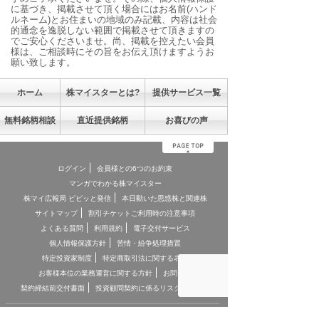
に基づき、掲載させて頂く場合にはお名前(ハンド
ルネーム)とお住まいの地域のみ記載、内容は社会
的通念を逸脱しない範囲で掲載させて頂きますの
でご安心くださいませ。尚、掲載を控えたい会員
様は、ご相談時にその旨をお伝え頂けますようお
願い致します。
ホーム
株マイスターとは?
提供サービス一覧
無料銘柄相談
直近提供銘柄
お喜びの声
ログイン
会員様との6つのお約束
マンガでわかる株マイスター
株マイ広報局 ビビッと発信
本日動いた思惑株と関連株
サイトマップ
割引チケットご利用時の注意事項
よくある質問
利用規約
電子交付サービス
個人情報保護方針
苦情・紛争処理措置
特定投資家制度
特定商取引法に関する表記
お客様本位の業務運営に関する方針
お問合せ
契約締結前交付書面
投資顧問契約に係るリスクについて
[ 重要事項、注意事項 ]