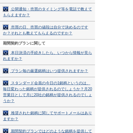
Q
公開通知・売買のタイミング等を電話で教えて
もらえますか？
Q
売買の日、売買の値段は自分で決めるのです
か？それとも教えてもらえるのですか？
期間契約プランに関して
Q
本日決済の手続きしたら、いつから情報が見ら
れますか？
Q
プラン毎の厳選銘柄はいつ提供されますか？
Q
スタンダード会員の今日の1銘柄というのは、
毎日変わった銘柄が提供されるのでしょうか？月20
営業日として月に20社の銘柄が提供されるのでしょ
うか？
Q
推奨された銘柄に関してサポートメールはあり
ますか？
Q
期間契約プランではどのような銘柄を提供して