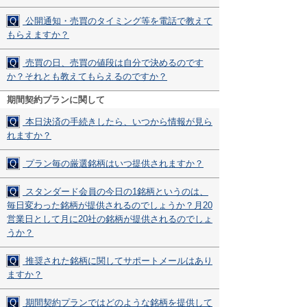
Q
公開通知・売買のタイミング等を電話で教えて
もらえますか？
Q
売買の日、売買の値段は自分で決めるのです
か？それとも教えてもらえるのですか？
期間契約プランに関して
Q
本日決済の手続きしたら、いつから情報が見ら
れますか？
Q
プラン毎の厳選銘柄はいつ提供されますか？
Q
スタンダード会員の今日の1銘柄というのは、
毎日変わった銘柄が提供されるのでしょうか？月20
営業日として月に20社の銘柄が提供されるのでしょ
うか？
Q
推奨された銘柄に関してサポートメールはあり
ますか？
Q
期間契約プランではどのような銘柄を提供して