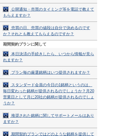
Q
公開通知・売買のタイミング等を電話で教えて
もらえますか？
Q
売買の日、売買の値段は自分で決めるのです
か？それとも教えてもらえるのですか？
期間契約プランに関して
Q
本日決済の手続きしたら、いつから情報が見ら
れますか？
Q
プラン毎の厳選銘柄はいつ提供されますか？
Q
スタンダード会員の今日の1銘柄というのは、
毎日変わった銘柄が提供されるのでしょうか？月20
営業日として月に20社の銘柄が提供されるのでしょ
うか？
Q
推奨された銘柄に関してサポートメールはあり
ますか？
Q
期間契約プランではどのような銘柄を提供して