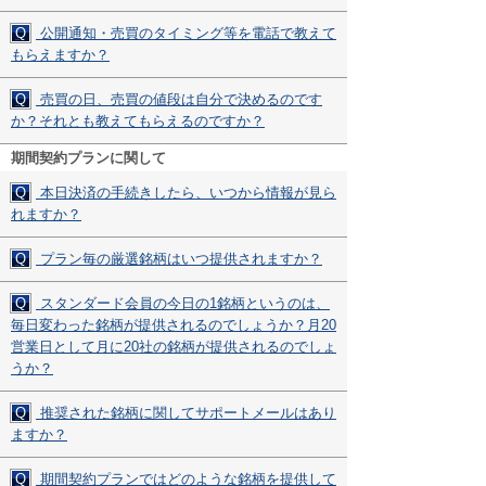
Q
公開通知・売買のタイミング等を電話で教えて
もらえますか？
Q
売買の日、売買の値段は自分で決めるのです
か？それとも教えてもらえるのですか？
期間契約プランに関して
Q
本日決済の手続きしたら、いつから情報が見ら
れますか？
Q
プラン毎の厳選銘柄はいつ提供されますか？
Q
スタンダード会員の今日の1銘柄というのは、
毎日変わった銘柄が提供されるのでしょうか？月20
営業日として月に20社の銘柄が提供されるのでしょ
うか？
Q
推奨された銘柄に関してサポートメールはあり
ますか？
Q
期間契約プランではどのような銘柄を提供して