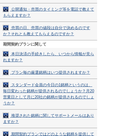
Q
公開通知・売買のタイミング等を電話で教えて
もらえますか？
Q
売買の日、売買の値段は自分で決めるのです
か？それとも教えてもらえるのですか？
期間契約プランに関して
Q
本日決済の手続きしたら、いつから情報が見ら
れますか？
Q
プラン毎の厳選銘柄はいつ提供されますか？
Q
スタンダード会員の今日の1銘柄というのは、
毎日変わった銘柄が提供されるのでしょうか？月20
営業日として月に20社の銘柄が提供されるのでしょ
うか？
Q
推奨された銘柄に関してサポートメールはあり
ますか？
Q
期間契約プランではどのような銘柄を提供して