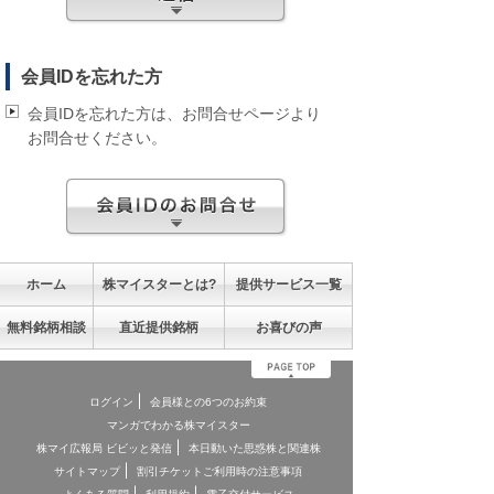
会員IDを忘れた方
会員IDを忘れた方は、お問合せページより
お問合せください。
ホーム
株マイスターとは?
提供サービス一覧
無料銘柄相談
直近提供銘柄
お喜びの声
ログイン
会員様との6つのお約束
マンガでわかる株マイスター
株マイ広報局 ビビッと発信
本日動いた思惑株と関連株
サイトマップ
割引チケットご利用時の注意事項