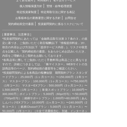
よくある質問
利用規約
電子交付サービス
個人情報保護方針
苦情・紛争処理措置
特定投資家制度
特定商取引法に関する表記
お客様本位の業務運営に関する方針
お問合せ
契約締結前交付書面
投資顧問契約に係るリスクについて
[ 重要事項、注意事項 ]
*投資顧問契約にあたっては「金融商品取引法第３７条の３」の規
定に基づき、ご負担いただく助言報酬(以下「情報提供料金」)や、
助言の内容および方法(以下「提供サービス内容」)、リスクや留意
点を記載した「契約締結前の書面」をあらかじめお読みいただき、
内容をご理解の上ご契約をお願いしております。
*各商品等に際してご負担いただく手数料等は商品ごとに異なりま
すので、詳細につきましては、「株マイスター」WEBサイトの当
該商品等のページ、契約締結前の書面等をご確認ください。
*投資顧問契約による各商品の報酬金額 期間契約プラン スタンダ
ードプラン：25,000円（1ヶ月コース）〜150,000円（1年コー
ス） マスタープラン：100,000円（1ヶ月コース）〜750,000円
（1年コース） マスターEXプラン：500,000円（3ヶ月コース）〜
1,500,000円（1年コース）｜単発スポットプラン：10,000円〜
300,000円｜ポイントプラン：5,000円（60pt付与）〜50,000円
（700pt付与）｜銘柄サポートプラン：1,000円〜60,000円｜あん
しんパックEXプラン：10,000円（1ヶ月コース）〜240,000円（2
年コース）｜銘柄Choice!!プラン：5,000円（1ヶ月コース）〜
50,000円（1年コース）（※全て消費税含む。別途、インターネッ
ト利用に係る通信費および、振込でのお申込みの場合は振込手数料
がかかります。）
*ご契約に関する事前の注意事項、情報提供料金、提供サービス内