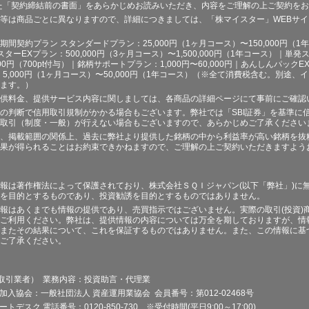
た「契約締結前の書面」をあらかじめお読みいただき、内容をご理解の上ご契約を
等は商品ごとに異なりますので、詳細につきましては、「株マイスター」WEBサ
契約プラン スタンダードプラン：25,000円（1ヶ月コース）〜150,000円（1年コ
スターEXプラン：500,000円（3ヶ月コース）〜1,500,000円（1年コース）｜単発ス
000円（700pt付与）｜銘柄サポートプラン：1,000円〜60,000円｜あんしんパックEX
ラン：5,000円（1ヶ月コース）〜50,000円（1年コース）（※全て消費税含む。別
ます。）
供料金、提供サービス内容に関しましては、各商品の詳細ページにて事前にご確認
の判断で信用取引規制がかかる場合もございます。弊社では「SBI証券」を基準に
取引（制度・一般）が行えない場合もございますので、あらかじめご了承ください
、掲載範囲の関係上、過去に弊社より提供した銘柄の中から利益率が高い銘柄を抜
果が得られることはお約束できかねますので、ご理解の上ご契約いただきますよう
報は著作権法によって保護されており、株式会社ＳＱＩジャパン(以下「弊社」)に
を目的とするものであり、投資勧誘を目的とするものではありません。
報はあくまでも情報の提供であり、売買指示ではございません。実際の取引(投資)
ご利用ください。弊社は、提供情報の内容については万全を期しておりますが、情
またその結果について、これを保証するものではありません。また、この情報に基
ご了承ください。
品取引業者） 業務内容：投資助言・代理業
加入協会：一般社団法人 資産運用業協会 会員番号：第012-02468号
デスク 電話番号：0120-850-730 ※受付時間(平日9:00～17:00)