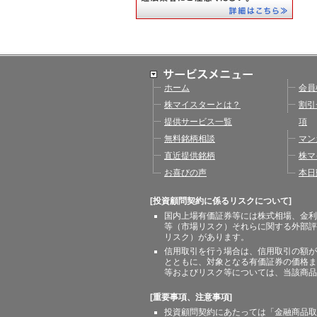
ホーム
会員
株マイスターとは？
割引
提供サービス一覧
項
無料銘柄相談
マン
直近提供銘柄
株マ
お喜びの声
本日
[投資顧問契約に係るリスクについて]
国内上場有価証券等には株式相場、金利
等（市場リスク）それらに関する外部評
リスク）があります。
信用取引を行う場合は、信用取引の額が
とともに、対象となる有価証券の価格ま
等およびリスク等については、当該商品
[重要事項、注意事項]
投資顧問契約にあたっては「金融商品取