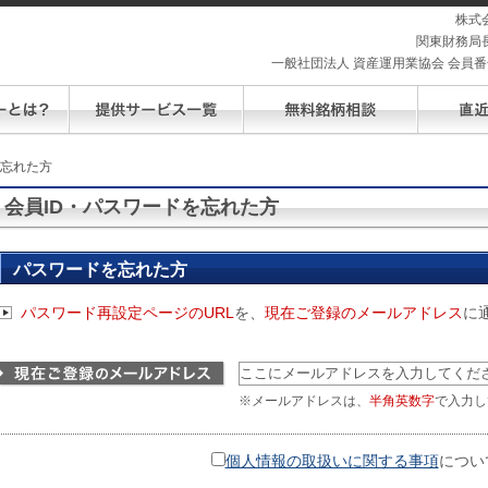
株式
関東財務局長
一般社団法人 資産運用業協会 会員番号 
を忘れた方
会員ID・パスワードを忘れた方
パスワードを忘れた方
パスワード再設定ページのURL
を、
現在ご登録のメールアドレス
に
※メールアドレスは、
半角英数字
で入力し
個人情報の取扱いに関する事項
につい