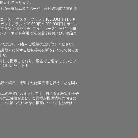
お願いしております。
イトの当該商品等のページ、契約締結前の書面等
ース） マスタープラン：100,000円（1ヶ月
ポットプラン：10,000円〜300,000円｜ポイン
プラン：10,000円（1ヶ月コース）〜240,000
途、インターネット利用に係る通信費および、振込で
いただき、内容をご理解の上お取引ください。
信用取引に関する規制等の判断を行なっておりま
ませ。
粋して提示しており、広告でご紹介しているプ
お願いいたします。
無断で転用、複製または販売等を行うことを固く
商品の売買におきましては、自己資金枠等を十分
報の正確性および、会員様が提供情報の内容に
づいて被ったいかなる損害についても弊社は一