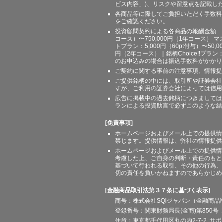
ビス内容」)、リスクや留意点を記載し
各商品等に際してご負担いただく手数料
をご確認ください。
投資顧問契約による各商品の報酬金額 期間
コース）〜750,000円（1年コース） マ
トプラン：5,000円（60pt付与）〜50,
円（2年コース）｜銘柄Choice!!プ
のお申込みの場合は振込手数料がかかり
ご契約に関する事前の注意事項、情報提
ご提供銘柄の中には、取引所や証券会社
すが、ご利用の証券会社によっては信用
広告に掲載中の過去銘柄につきましては
ランによる投資助言で必ずこのような結
[免責事項]
ホームページおよびメール上での提供情
禁じます。提供情報は、弊社の情報提供
ホームページおよびメール上での提供情
考慮した上、ご自身の判断・責任のもと
基づいて行われる取引、その他の行為、
切の責任を負いかねますのであらかじめ
[金融商品取引法第３７条に基づく表示]
商号：株式会社SQIジャパン（金融商
登録番号：関東財務局長(金商)第850号 
住所：東京都千代田区丸の内2-7-2 サポート