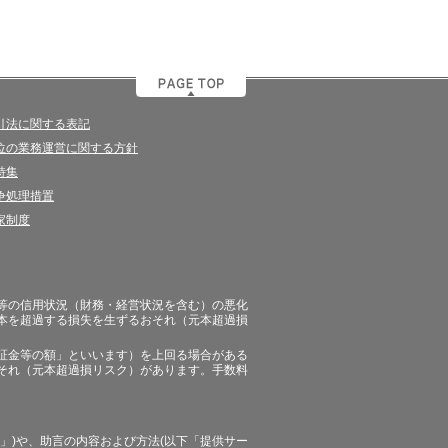
引法に関する表記
位の業務運営に関する方針
特集
争処理措置
家制度
等の信用状況（財務・経営状況を含む）の悪化
本を超過する損失を生ずるおそれ（元本超過損
証金等の額」といいます）を上回る場合がある
それ（元本超過損リスク）があります。手数料
」)や、助言の内容および方法(以下「提供サー