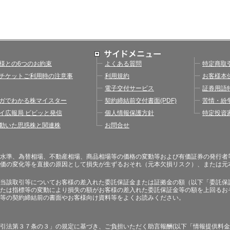
様との6つのお約束
よくある質問
特定商取
チケットご利用時の注意事
利用規約
お客様本
電子交付サービス
証券用語
ガでわかる株マイスター
契約締結前交付書面(PDF)
苦情・紛
イ広報局 ビビッと発信
個人情報保護方針
特定投資
動いた思惑株と関連株
お問合せ
水準、為替相場、不動産相場、商品相場等の価格の変動等および有価証券の発行者
価の変化等を直接の原因として損失が生ずるおそれ（元本欠損リスク）、または元
当該取引等についてお客様の差入れた委託保証金または証拠金の額（以下「委託保
たは指標等の変動により損失の額がお客様の差入れた委託保証金等の額を上回るお
等の契約締結前の書面やお客様向け資料等をよくお読みください。
引法第３７条の３」の規定に基づき、ご負担いただく助言報酬(以下「情報提供料金