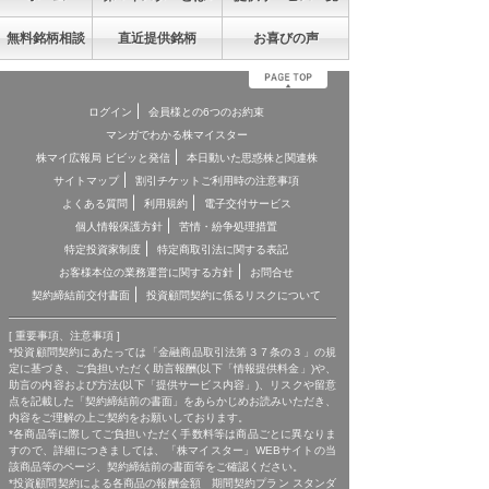
無料銘柄相談
直近提供銘柄
お喜びの声
ログイン
会員様との6つのお約束
マンガでわかる株マイスター
株マイ広報局 ビビッと発信
本日動いた思惑株と関連株
サイトマップ
割引チケットご利用時の注意事項
よくある質問
利用規約
電子交付サービス
個人情報保護方針
苦情・紛争処理措置
特定投資家制度
特定商取引法に関する表記
お客様本位の業務運営に関する方針
お問合せ
契約締結前交付書面
投資顧問契約に係るリスクについて
[ 重要事項、注意事項 ]
*投資顧問契約にあたっては「金融商品取引法第３７条の３」の規
定に基づき、ご負担いただく助言報酬(以下「情報提供料金」)や、
助言の内容および方法(以下「提供サービス内容」)、リスクや留意
点を記載した「契約締結前の書面」をあらかじめお読みいただき、
内容をご理解の上ご契約をお願いしております。
*各商品等に際してご負担いただく手数料等は商品ごとに異なりま
すので、詳細につきましては、「株マイスター」WEBサイトの当
該商品等のページ、契約締結前の書面等をご確認ください。
*投資顧問契約による各商品の報酬金額 期間契約プラン スタンダ