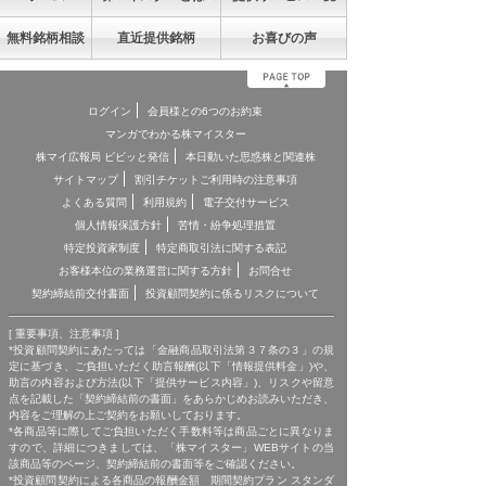
無料銘柄相談
直近提供銘柄
お喜びの声
ログイン
会員様との6つのお約束
マンガでわかる株マイスター
株マイ広報局 ビビッと発信
本日動いた思惑株と関連株
サイトマップ
割引チケットご利用時の注意事項
よくある質問
利用規約
電子交付サービス
個人情報保護方針
苦情・紛争処理措置
特定投資家制度
特定商取引法に関する表記
お客様本位の業務運営に関する方針
お問合せ
契約締結前交付書面
投資顧問契約に係るリスクについて
[ 重要事項、注意事項 ]
*投資顧問契約にあたっては「金融商品取引法第３７条の３」の規
定に基づき、ご負担いただく助言報酬(以下「情報提供料金」)や、
助言の内容および方法(以下「提供サービス内容」)、リスクや留意
点を記載した「契約締結前の書面」をあらかじめお読みいただき、
内容をご理解の上ご契約をお願いしております。
*各商品等に際してご負担いただく手数料等は商品ごとに異なりま
すので、詳細につきましては、「株マイスター」WEBサイトの当
該商品等のページ、契約締結前の書面等をご確認ください。
*投資顧問契約による各商品の報酬金額 期間契約プラン スタンダ