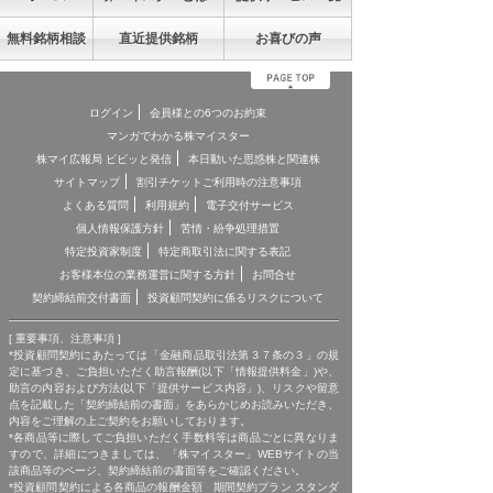
無料銘柄相談
直近提供銘柄
お喜びの声
ログイン
会員様との6つのお約束
マンガでわかる株マイスター
株マイ広報局 ビビッと発信
本日動いた思惑株と関連株
サイトマップ
割引チケットご利用時の注意事項
よくある質問
利用規約
電子交付サービス
個人情報保護方針
苦情・紛争処理措置
特定投資家制度
特定商取引法に関する表記
お客様本位の業務運営に関する方針
お問合せ
契約締結前交付書面
投資顧問契約に係るリスクについて
[ 重要事項、注意事項 ]
*投資顧問契約にあたっては「金融商品取引法第３７条の３」の規
定に基づき、ご負担いただく助言報酬(以下「情報提供料金」)や、
助言の内容および方法(以下「提供サービス内容」)、リスクや留意
点を記載した「契約締結前の書面」をあらかじめお読みいただき、
内容をご理解の上ご契約をお願いしております。
*各商品等に際してご負担いただく手数料等は商品ごとに異なりま
すので、詳細につきましては、「株マイスター」WEBサイトの当
該商品等のページ、契約締結前の書面等をご確認ください。
*投資顧問契約による各商品の報酬金額 期間契約プラン スタンダ