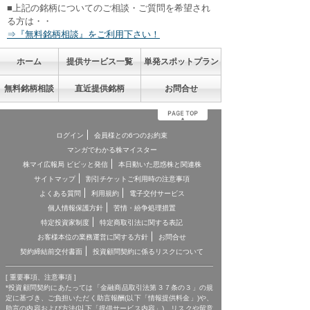
■上記の銘柄についてのご相談・ご質問を希望され
る方は・・
⇒『無料銘柄相談』をご利用下さい！
ホーム
提供サービス一覧
単発スポットプラン
無料銘柄相談
直近提供銘柄
お問合せ
ログイン
会員様との6つのお約束
マンガでわかる株マイスター
株マイ広報局 ビビッと発信
本日動いた思惑株と関連株
サイトマップ
割引チケットご利用時の注意事項
よくある質問
利用規約
電子交付サービス
個人情報保護方針
苦情・紛争処理措置
特定投資家制度
特定商取引法に関する表記
お客様本位の業務運営に関する方針
お問合せ
契約締結前交付書面
投資顧問契約に係るリスクについて
[ 重要事項、注意事項 ]
*投資顧問契約にあたっては「金融商品取引法第３７条の３」の規
定に基づき、ご負担いただく助言報酬(以下「情報提供料金」)や、
助言の内容および方法(以下「提供サービス内容」)、リスクや留意