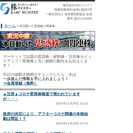
株式会社SQIジャパン
関東財務局長(金商) 第850号
一般社団法人 資産運用業協会 会員
番号 第012-02468
ホーム
> 本日動いた思惑株と関連株
マーケットで話題の思惑株・材料株・注目株をピッ
クアップ！関連株と共に銘柄の動向をお伝えしま
す！
今日の値動き銘柄をチェックしたら、次は
一歩進んだ情報を手に入れましょう！
⇒会員登録（無料）
▲注意▲コロナ変異株報道で買われています
が・・・
2021年11月26日 14:22
政府の決定により、アフターコロナ関連の本格始
動は間近！？
2021年11月19日 15:15