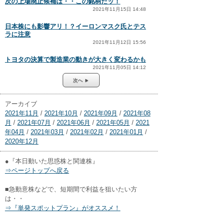
次の上場廃止候補は・・この銘柄だッ！
2021年11月15日 14:48
日本株にも影響アリ！？イーロンマスク氏とテス
ラに注意
2021年11月12日 15:56
トヨタの決算で製造業の動きが大きく変わるかも
2021年11月05日 14:12
次へ ►
アーカイブ
2021年11月
/
2021年10月
/
2021年09月
/
2021年08
月
/
2021年07月
/
2021年06月
/
2021年05月
/
2021
年04月
/
2021年03月
/
2021年02月
/
2021年01月
/
2020年12月
●『本日動いた思惑株と関連株』
⇒ページトップへ戻る
■急動意株などで、短期間で利益を狙いたい方
は・・
⇒『単発スポットプラン』がオススメ！