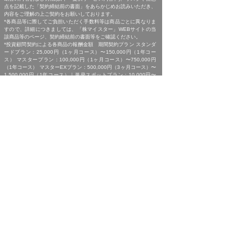
点を記載した「契約締結前の書面」をあらかじめお読みいただき、
内容をご理解の上ご契約をお願いしております。
*各商品等に際してご負担いただく手数料等は商品ごとに異なりま
すので、詳細につきましては、「株マイスター」WEBサイトの当
該商品等のページ、契約締結前の書面等をご確認ください。
*投資顧問契約による各商品の報酬金額 期間契約プラン スタンダ
ードプラン：25,000円（1ヶ月コース）〜150,000円（1年コー
ス） マスタープラン：100,000円（1ヶ月コース）〜750,000円
（1年コース） マスターEXプラン：500,000円（3ヶ月コース）〜
1,500,000円（1年コース）｜単発スポットプラン：10,000円〜
300,000円｜ポイントプラン：5,000円（60pt付与）〜50,000円
（700pt付与）｜銘柄サポートプラン：1,000円〜60,000円｜あん
しんパックEXプラン：10,000円（1ヶ月コース）〜240,000円（2
年コース）｜銘柄Choice!!プラン：5,000円（1ヶ月コース）〜
50,000円（1年コース）（※全て消費税含む。別途、インターネッ
ト利用に係る通信費および、振込でのお申込みの場合は振込手数料
がかかります。）
*ご契約に関する事前の注意事項、情報提供料金、提供サービス内
容に関しましては、各商品の詳細ページにて事前にご確認いただ
き、内容をご理解の上お取引ください。
*ご提供銘柄の中には、取引所や証券会社の判断で信用取引規制が
かかる場合もございます。弊社では「SBI証券」を基準に信用取引
に関する規制等の判断を行なっておりますが、ご利用の証券会社に
よっては信用取引(制度・一般)が行えない場合もございますので、
あらかじめご了承くださいませ。
*広告に掲載中の過去銘柄につきましては、掲載範囲の関係上、過
去に弊社より提供した銘柄の中から利益率が高い銘柄を抜粋して提
示しており、広告でご紹介しているプランによる投資助言で必ずこ
のような結果が得られることはお約束できかねますので、ご理解の
上ご契約いただきますようお願いいたします。